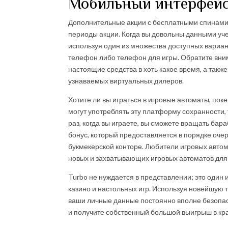
Мобильный интерфейс
Дополнительные акции с бесплатными спинами
периоды акции. Когда вы довольны данными учет
используя один из множества доступных вариа
телефон либо телефон для игры. Обратите вним
настоящие средства в хоть какое время, а такж
узнаваемых виртуальных дилеров.
Хотите ли вы играться в игровые автоматы, покер
могут употреблять эту платформу сохранности, 
раз, когда вы играете, вы сможете вращать ба
бонус, который предоставляется в порядке оче
букмекерской конторе. Любители игровых автом
новых и захватывающих игровых автоматов для 
Turbo не нуждается в представлении; это один
казино и настольных игр. Используя новейшую т
ваши личные данные постоянно вполне безопасн
и получите собственный большой выигрыш в кр