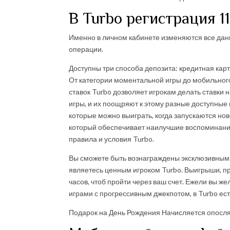
В Turbo регистрация 1
Именно в личном кабинете изменяются все да
операции.
Доступны три способа депозита: кредитная карт
От категории моментальной игры до мобильног
ставок Turbo дозволяет игрокам делать ставки на
игры, и их поощряют к этому разные доступные
которые можно выиграть, когда запускаются но
который обеспечивает наилучшие воспоминания 
правила и условия Turbo.
Вы сможете быть вознаграждены эксклюзивными
являетесь ценным игроком Turbo. Выигрыши, пр
часов, чтоб пройти через ваш счет. Ежели вы 
играми с прогрессивным джекпотом, в Turbo ест
Подарок на День Рождения Начисляется опос