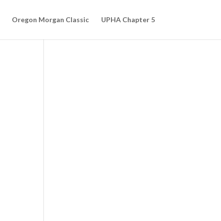
Oregon Morgan Classic
UPHA Chapter 5