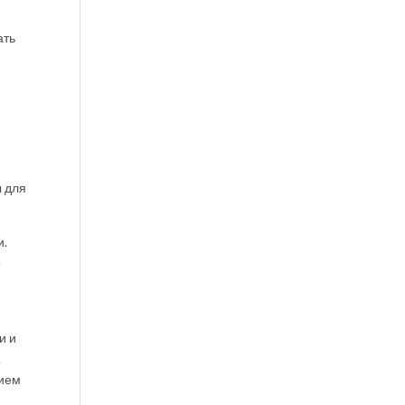
ать
ы для
и.
о
и и
.
нием