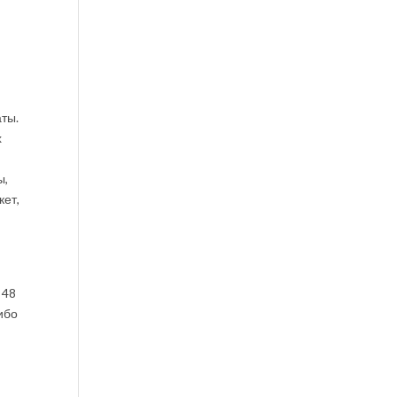
аты.
х
ы,
кет,
 48
ибо