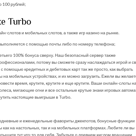
о 100 рублей;
ке Turbo
н-слотов и мобильных слотов, а также игр казино на рынке.
 выполняется с помощью почты либо по номеру телефона;
ретьего 100% бонуса сверху. Наш безопасный сервер также
рофессионалами, потому вы сможете сразу наслаждаться игрой и с
 с помощью кредитных и дебетовых карт так же просто, как выбрать
ы на мобильных устройствах, и их можно загрузить. Ежели вы желает
ровести время, крутите, крутите и еще крутите. Ваши онлайн-слоты н
леса, мигающие огни и все остальные крутые знаки игровых автома
крутить настоящие выигрыши в Turbo.
одневные и еженедельные фавориты джекпотов, бонусные функции
ы как на настольных, так и на мобильных платформах. Любите ли вы
 отыщите тут что-то для себя. Забудьте о древнем кислом вращении