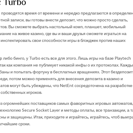
 Turbo
 проводятся время от времени и нередко предлагаются в определе
ной записи, вы готовы внести депозит, что можно просто сделать,
нтов. Вы сможете выбрать настольный комп, планшет, мобильный
ание на живое казино, где вы и ваши друзья сможете играться на
е инспектировать свои способности игры в блэкджек против наших
 либо бинго, у Turbo есть все для этого. Лишь игры на базе Playtech
так как компания не публикует никакой инфы о их протоколах. Кажд
рабаны и попытать фортуну в бесплатных вращениях. Этот бездепози
реди, потом можно применять для внесения депозита в казино и
атов могут быть убеждены, что NetEnt сосредоточена на разработке
собственных игроков.
 из огромнейших поставщиков самых фаворитных игровых автоматов,
ехнологию Secure Socket Layer и методы оплаты, все транзакции, а 
ы и защищены. Итак, приходите и играйтесь, играйтесь, чтоб выигра
атчайшие сроки.