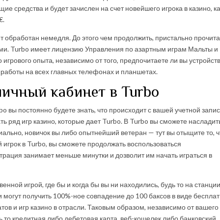
ие средства и будет зачислен на счет новейшего игрока в казино, к
€.
т обработан немедля. До этого чем продолжить, пристально прочит
ми. Turbo имеет лицензию Управления по азартным играм Мальты и
 игрового опыта, независимо от того, предпочитаете ли вы устройст
й работы на всех главных телефонах и планшетах.
личный кабинет в Turbo
o вы постоянно будете знать, что происходит с вашей учетной запи
ь ряд игр казино, которые дает Turbo. В Turbo вы сможете насладит
льно, новичок вы либо опытнейший ветеран — тут вы отыщите то, ч
 игрок в Turbo, вы сможете продолжать воспользоваться
рация занимает меньше минутки и дозволит им начать играться в
нной игрой, где бы и когда бы вы ни находились, будь то на станци
и могут получить 100%-ное совпадение до 100 баксов в виде беспла
ов и игр казино в отрасли. Таковым образом, независимо от вашего
 то кредитная либо дебетовая карта, веб-кошелек либо банковский