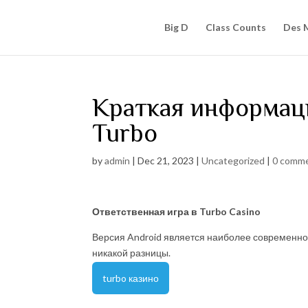
Big D
Class Counts
Des M
Краткая информаци
Turbo
by
admin
|
Dec 21, 2023
|
Uncategorized
|
0 comm
Ответственная игра в Turbo Casino
Версия Android является наиболее современной,
никакой разницы.
turbo казино