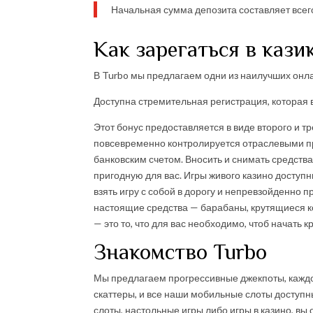
Начальная сумма депозита составляет всег
Как зарегаться в кази
В Turbo мы предлагаем одни из наилучших онлай
Доступна стремительная регистрация, которая
Этот бонус предоставляется в виде второго и т
повсевременно контролируется отраслевыми п
банковским счетом. Вносить и снимать средства
пригодную для вас. Игры живого казино доступн
взять игру с собой в дорогу и непревзойденно п
настоящие средства — барабаны, крутящиеся ко
— это то, что для вас необходимо, чтоб начать 
Знакомство Turbo
Мы предлагаем прогрессивные джекпоты, кажд
скаттеры, и все наши мобильные слоты доступн
слоты, настольные игры либо игры в казино, вы