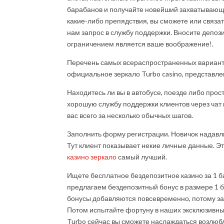
барабанов и получайте новейший захватывающий
какие-либо препядствия, вы сможете или связа
нам запрос в службу поддержки. Вносите депози
ограничением является ваше воображение!.
Перечень самых всераспространенных вариантов
официальное зеркало Turbo casino, представле
Находитесь ли вы в автобусе, поезде либо прост
хорошую службу поддержки клиентов через чат 
вас всего за несколько обычных шагов.
Заполнить форму регистрации. Новичок надавл
Тут клиент показывает некие личные данные. Э
казино зеркало
самый лучший.
Ищете бесплатное бездепозитное казино за 1 б
предлагаем бездепозитный бонус в размере 1 б
бонусы добавляются повсевременно, потому загл
Потом испытайте фортуну в наших эксклюзивных
Turbo сейчас вы сможете наслаждаться возлюбле