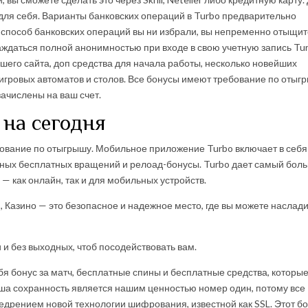
 для себя. Варианты банковских операций в Turbo предварительно
 способ банковских операций вы ни избрали, вы непременно отыщи
слаждаться полной анонимностью при входе в свою учетную запись Tur
шего сайта, доп средства для начала работы, несколько новейших
игровых автоматов и столов. Все бонусы имеют требование по отыг
зачислены на ваш счет.
 на сегодня
ебование по отыгрышу. Мобильное приложение Turbo включает в себя
тных бесплатных вращений и релоад-бонусы. Turbo дает самый бол
 — как онлайн, так и для мобильных устройств.
 Казино — это безопасное и надежное место, где вы можете наслад
 и без выходных, чтоб посодействовать вам.
я бонус за матч, бесплатные спины и бесплатные средства, которы
а сохранность является нашим ценностью номер один, потому все
едрением новой технологии шифрования, известной как SSL. Этот б