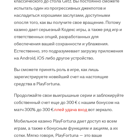
классического до стола Glitz. Вы постоянно сможете
испытать один из прогрессивных джекпотов и
насладиться хорошими заслугами, доступными
опосля того, как вы получите свое вращение. Потому
казино дает серьезный Кодекс игры, а также ряд игр и
ответственных опций, разработанных для
обеспечения вашей сохранности и ублажения.
Естественно, это подразумевает загрузку приложения
на Android, iOS либо другое устройство.
Вы сможете принять роль в игре, как лишь
зарегистрируете новейший счет на настоящие
средства в PlayFortuna.
Продолжайте свои выигрышные серии и заблокируйте
собственный счет еще до 300 € с нашим бонусом на
матч 300% до 300 €.
плей удача вход
вот зеркало.
Мобильное казино PlayFortuna дает доступ ко всем
играм, а также к бонусным функциям и акциям, а их
сотки. Мягко говоря, PlayFortuna — это ваше