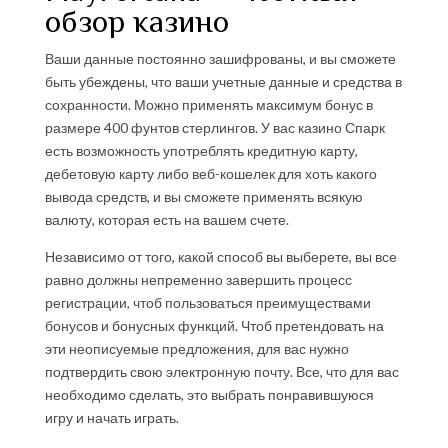
обзор казино
Ваши данные постоянно зашифрованы, и вы сможете
быть убеждены, что ваши учетные данные и средства в
сохранности. Можно применять максимум бонус в
размере 400 фунтов стерлингов. У вас казино Спарк
есть возможность употреблять кредитную карту,
дебетовую карту либо веб-кошелек для хоть какого
вывода средств, и вы сможете применять всякую
валюту, которая есть на вашем счете.
Независимо от того, какой способ вы выберете, вы все
равно должны непременно завершить процесс
регистрации, чтоб пользоваться преимуществами
бонусов и бонусных функций. Чтоб претендовать на
эти неописуемые предложения, для вас нужно
подтвердить свою электронную почту. Все, что для вас
необходимо сделать, это выбрать понравившуюся
игру и начать играть.