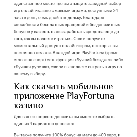
единственное место, где вы отыщите завидный выбор
игр онлайн-казино с живыми играми, доступными 24
часа в день, семь дней в недельку. Благодаря
способности бесплатных вращений и бездепозитных
бонусов у вас есть шанс заработать средства еще до
того, как вы начнете играться. Com и получите
моментальный доступ к онлайн-играм, о которых вы
постоянно желали. В каждой игре PlayFortuna (кроме
ставок на спорт) есть функция «Лучший блэкджек» либо
«Лучшая рулетка», ежели вы желаете сыграть в игру по
вашему выбору.
Как скачать мобильное
приложение PlayFortuna
казино
Для вашего первого депозита вы сможете выбрать
один из 4 вариантов депозита:
Вы также получите 100% бонус на матч до 400 евро, и