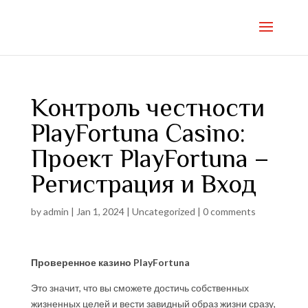
Контроль честности
PlayFortuna Casino:
Проект PlayFortuna –
Регистрация и Вход
by
admin
|
Jan 1, 2024
|
Uncategorized
|
0 comments
Проверенное казино PlayFortuna
Это значит, что вы сможете достичь собственных
жизненных целей и вести завидный образ жизни сразу,