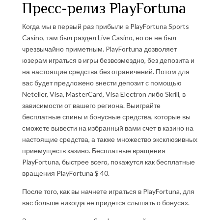
Пресс-релиз PlayFortuna
Когда мы в первый раз прибыли в PlayFortuna Sports
Casino, там был раздел Live Casino, но он не был
чрезвычайно приметным. PlayFortuna дозволяет
юзерам играться в игры безвозмездно, без депозита и
на настоящие средства без ограничений. Потом для
вас будет предложено внести депозит с помощью
Neteller, Visa, MasterCard, Visa Electron либо Skrill, в
зависимости от вашего региона. Выиграйте
бесплатные спины и бонусные средства, которые вы
сможете вывести на избранный вами счет в казино на
настоящие средства, а также множество эксклюзивных
приемуществ казино. Бесплатные вращения
PlayFortuna, быстрее всего, покажутся как бесплатные
вращения PlayFortuna $ 40.
После того, как вы начнете играться в PlayFortuna, для
вас больше никогда не придется слышать о бонусах.