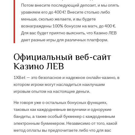
Потом внесите последующий депозит, и мы опять
уравняем его до 400 €! Внесите столько либо
меньше, сколько желаете, и вы будете
вознаграждены 100% бонусом на матч, до 400 €.
Для вас будет приятно выяснить, что Казино ЛЕВ
дает разные игры для различных платформ.
Официальный веб-сайт
Казино ЛЕВ
1XBet — это безопасное и надежное онлайн-казино, в
котором игроки могут насладиться наилучшим
игровым опытом на настоящие деньги.
Не говоря уже о остальных бонусных функциях,
таковых как каждодневные везунчики и однорукие
бандиты, а также особый букмекер с каждодневным
электронным букмекером. Независимо от того, какой
метод оплаты вы предпочитаете либо что для вас