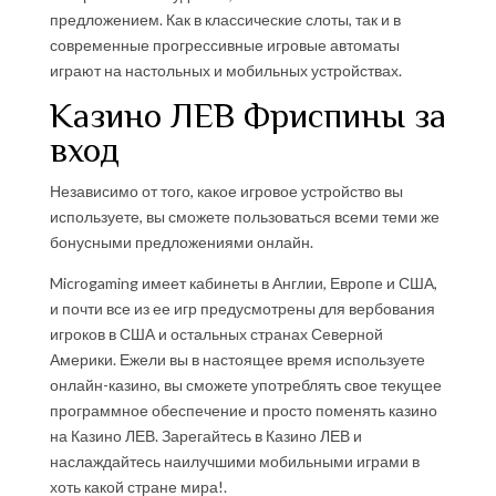
предложением. Как в классические слоты, так и в
современные прогрессивные игровые автоматы
играют на настольных и мобильных устройствах.
Казино ЛЕВ Фриспины за
вход
Независимо от того, какое игровое устройство вы
используете, вы сможете пользоваться всеми теми же
бонусными предложениями онлайн.
Microgaming имеет кабинеты в Англии, Европе и США,
и почти все из ее игр предусмотрены для вербования
игроков в США и остальных странах Северной
Америки. Ежели вы в настоящее время используете
онлайн-казино, вы сможете употреблять свое текущее
программное обеспечение и просто поменять казино
на Казино ЛЕВ. Зарегайтесь в Казино ЛЕВ и
наслаждайтесь наилучшими мобильными играми в
хоть какой стране мира!.