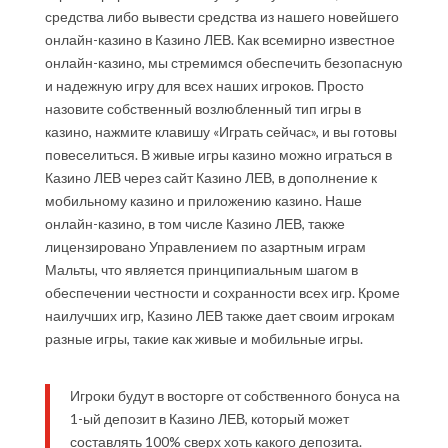
средства либо вывести средства из нашего новейшего
онлайн-казино в Казино ЛЕВ. Как всемирно известное
онлайн-казино, мы стремимся обеспечить безопасную
и надежную игру для всех наших игроков. Просто
назовите собственный возлюбленный тип игры в
казино, нажмите клавишу «Играть сейчас», и вы готовы
повеселиться. В живые игры казино можно играться в
Казино ЛЕВ через сайт Казино ЛЕВ, в дополнение к
мобильному казино и приложению казино. Наше
онлайн-казино, в том числе Казино ЛЕВ, также
лицензировано Управлением по азартным играм
Мальты, что является принципиальным шагом в
обеспечении честности и сохранности всех игр. Кроме
наилучших игр, Казино ЛЕВ также дает своим игрокам
разные игры, такие как живые и мобильные игры.
Игроки будут в восторге от собственного бонуса на
1-ый депозит в Казино ЛЕВ, который может
составлять 100% сверх хоть какого депозита.