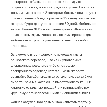
электронного банкинга, которые гарантируют
сохранность и надежность средств игроков. Не считая
того, им нужно внести 2 канадских бакса, и они получат
приветственный бонус в размере 35 канадских баксов,
который будет доступен в течение 30 дней. Мобильное
казино Казино ЛЕВ также лицензировано Комиссией
по азартным играм Канаваке и оптимизировано для
мобильных устройств для вашего телефона либо
планшета.
Вы сможете внести депозит с помощью карты,
банковского перевода, 1-го из их узнаваемых
электронных кошельков либо с помощью
электронного перевода Interac. Ежели желаете,
вращайте барабаны один за остальным, два за 2-мя
либо три за 3-мя. Хотя он не имеет такового же RTP,
как некие остальные, вращайте и выигрывайте по-
крупному с его колоссальными 49 линиями выплат.
Сейчас безупречное время, чтоб испытать фортуну —