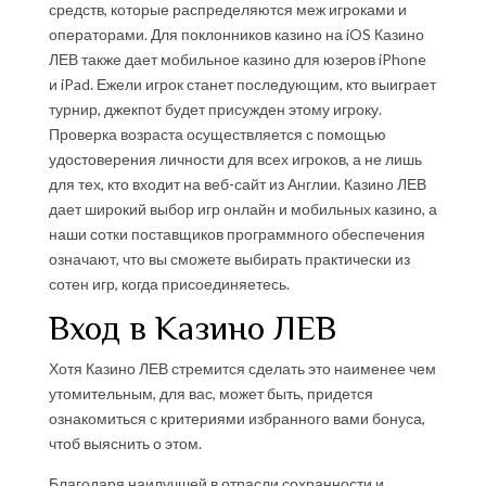
средств, которые распределяются меж игроками и
операторами. Для поклонников казино на iOS Казино
ЛЕВ также дает мобильное казино для юзеров iPhone
и iPad. Ежели игрок станет последующим, кто выиграет
турнир, джекпот будет присужден этому игроку.
Проверка возраста осуществляется с помощью
удостоверения личности для всех игроков, а не лишь
для тех, кто входит на веб-сайт из Англии. Казино ЛЕВ
дает широкий выбор игр онлайн и мобильных казино, а
наши сотки поставщиков программного обеспечения
означают, что вы сможете выбирать практически из
сотен игр, когда присоединяетесь.
Вход в Казино ЛЕВ
Хотя Казино ЛЕВ стремится сделать это наименее чем
утомительным, для вас, может быть, придется
ознакомиться с критериями избранного вами бонуса,
чтоб выяснить о этом.
Благодаря наилучшей в отрасли сохранности и