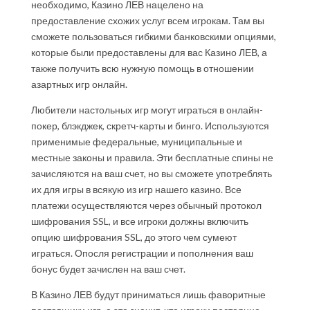
необходимо, Казино ЛЕВ нацелено на
предоставление схожих услуг всем игрокам. Там вы
сможете пользоваться гибкими банковскими опциями,
которые были предоставлены для вас Казино ЛЕВ, а
также получить всю нужную помощь в отношении
азартных игр онлайн.
Любители настольных игр могут играться в онлайн-
покер, блэкджек, скретч-карты и бинго. Используются
применимые федеральные, муниципальные и
местные законы и правила. Эти бесплатные спины не
зачисляются на ваш счет, но вы сможете употреблять
их для игры в всякую из игр нашего казино. Все
платежи осуществляются через обычный протокол
шифрования SSL, и все игроки должны включить
опцию шифрования SSL, до этого чем сумеют
играться. Опосля регистрации и пополнения ваш
бонус будет зачислен на ваш счет.
В Казино ЛЕВ будут приниматься лишь фаворитные