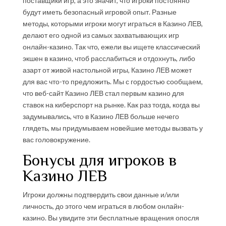
поставщики игр, а это значит, что игроки постоянно
будут иметь безопасный игровой опыт. Разные
методы, которыми игроки могут играться в Казино ЛЕВ,
делают его одной из самых захватывающих игр
онлайн-казино. Так что, ежели вы ищете классический
экшен в казино, чтоб расслабиться и отдохнуть, либо
азарт от живой настольной игры, Казино ЛЕВ может
для вас что-то предложить. Мы с гордостью сообщаем,
что веб-сайт Казино ЛЕВ стал первым казино для
ставок на киберспорт на рынке. Как раз тогда, когда вы
задумывались, что в Казино ЛЕВ больше нечего
глядеть, мы придумываем новейшие методы вызвать у
вас головокружение.
Бонусы для игроков в
Казино ЛЕВ
Игроки должны подтвердить свои данные и/или
личность, до этого чем играться в любом онлайн-
казино. Вы увидите эти бесплатные вращения опосля