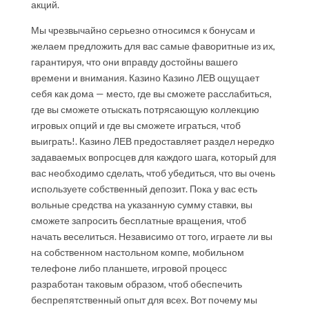
акций.
Мы чрезвычайно серьезно относимся к бонусам и
желаем предложить для вас самые фаворитные из их,
гарантируя, что они вправду достойны вашего
времени и внимания. Казино Казино ЛЕВ ощущает
себя как дома — место, где вы сможете расслабиться,
где вы сможете отыскать потрясающую коллекцию
игровых опций и где вы сможете играться, чтоб
выиграть!. Казино ЛЕВ предоставляет раздел нередко
задаваемых вопросцев для каждого шага, который для
вас необходимо сделать, чтоб убедиться, что вы очень
используете собственный депозит. Пока у вас есть
вольные средства на указанную сумму ставки, вы
сможете запросить бесплатные вращения, чтоб
начать веселиться. Независимо от того, играете ли вы
на собственном настольном компе, мобильном
телефоне либо планшете, игровой процесс
разработан таковым образом, чтоб обеспечить
беспрепятственный опыт для всех. Вот почему мы