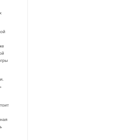
х
кой
ке
ой
игры
и.
ь
стоит
тная
ь