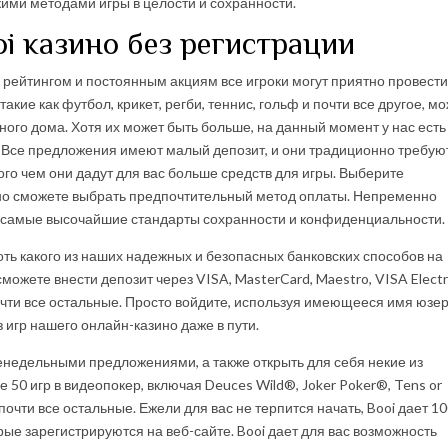
ими методами игры в целости и сохранности.
i казино без регистрации
рейтингом и постоянным акциям все игроки могут приятно провест
акие как футбол, крикет, регби, теннис, гольф и почти все другое, м
ного дома. Хотя их может быть больше, на данный момент у нас есть
о. Все предложения имеют малый депозит, и они традиционно требую
ого чем они дадут для вас больше средств для игры. Выберите
нно сможете выбрать предпочтительный метод оплаты. Непременно
т самые высочайшие стандарты сохранности и конфиденциальности.
оть какого из наших надежных и безопасных банковских способов на
 сможете внести депозит через VISA, MasterCard, Maestro, VISA Electr
 почти все остальные. Просто войдите, используя имеющееся имя юзе
з игр нашего онлайн-казино даже в пути.
недельными предложениями, а также открыть для себя некие из
 50 игр в видеопокер, включая Deuces Wild®, Joker Poker®, Tens or
почти все остальные. Ежели для вас не терпится начать, Booi дает 1
рые зарегистрируются на веб-сайте. Booi дает для вас возможность