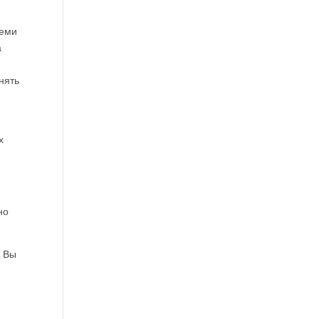
семи
а
нять
х
но
. Вы