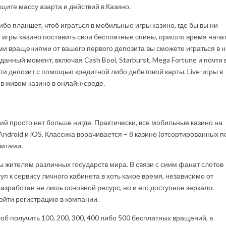
ите массу азарта и действий в Казино.
о планшет, чтоб играться в мобильные игры казино, где бы вы ни
ие игры казино поставить свои бесплатные спины, пришло время нача
и вращениями от вашего первого депозита вы сможете играться в 
анный момент, включая Cash Booi, Starburst, Mega Fortune и почти 
ти депозит с помощью кредитной либо дебетовой карты. Live-игры в
в живом казино в онлайн-среде.
ий просто нет больше нигде. Практически, все мобильные казино на
droid и iOS. Классика ворачивается – 8 казино (отсортированных п
читами.
ы жителям различных государств мира. В связи с сиим фанат слотов
уп к сервису личного кабинета в хоть какое время, независимо от
разработан не лишь основной ресурс, но и его доступное зеркало.
ойти регистрацию в компании.
об получить 100, 200, 300, 400 либо 500 бесплатных вращений, в