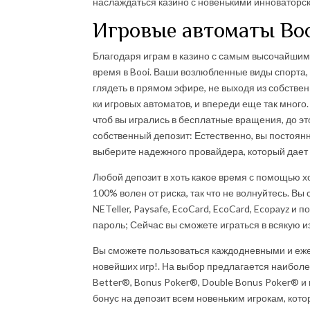
наслаждаться казино с новенькими инноваторск
Игровые автоматы Boo
Благодаря играм в казино с самым высочайшим 
время в Booi. Ваши возлюбленные виды спорта, т
глядеть в прямом эфире, не выходя из собствен
ки игровых автоматов, и впереди еще так мног
чтоб вы игрались в бесплатные вращения, до эт
собственный депозит: Естественно, вы постоя
выберите надежного провайдера, который дае
Любой депозит в хоть какое время с помощью х
100% волен от риска, так что не волнуйтесь. Вы
NETeller, Paysafe, EcoCard, EcoCard, Ecopayz и
пароль; Сейчас вы сможете играться в всякую и
Вы сможете пользоваться каждодневными и еже
новейших игр!. На выбор предлагается наиболее
Better®, Bonus Poker®, Double Bonus Poker® и 
бонус на депозит всем новеньким игрокам, кото