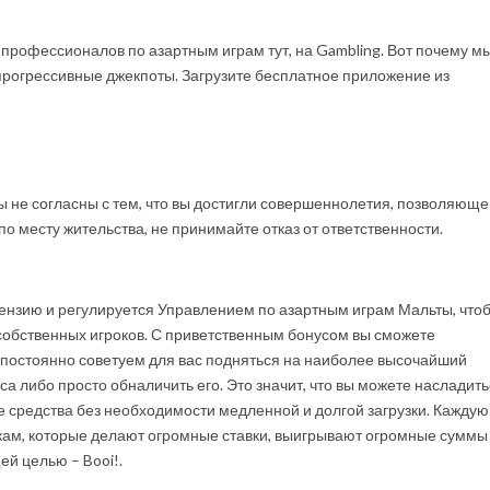
 профессионалов по азартным играм тут, на Gambling. Вот почему м
прогрессивные джекпоты. Загрузите бесплатное приложение из
вы не согласны с тем, что вы достигли совершеннолетия, позволяюще
по месту жительства, не принимайте отказ от ответственности.
цензию и регулируется Управлением по азартным играм Мальты, что
собственных игроков. С приветственным бонусом вы сможете
 постоянно советуем для вас подняться на наиболее высочайший
а либо просто обналичить его. Это значит, что вы можете насладит
 средства без необходимости медленной и долгой загрузки. Каждую
ам, которые делают огромные ставки, выигрывают огромные суммы
ей целью – Booi!.