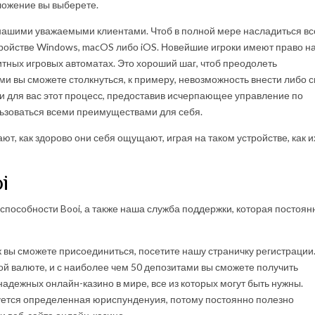
дложение вы выберете.
с нашими уважаемыми клиентами. Чтоб в полной мере насладиться в
тройстве Windows, macOS либо iOS. Новейшие игроки имеют право н
тных игровых автоматах. Это хороший шаг, чтоб преодолеть
ми вы сможете столкнуться, к примеру, невозможность внести либо с
и для вас этот процесс, предоставив исчерпающее управление по
льзоваться всеми преимуществами для себя.
ют, как здорово они себя ощущают, играя на таком устройстве, как и
i
 способности Booi, а также наша служба поддержки, которая постоян
к вы сможете присоединиться, посетите нашу страничку регистрации
ой валюте, и с наиболее чем 50 депозитами вы сможете получить
дежных онлайн-казино в мире, все из которых могут быть нужны.
ебуется определенная юриспунденуия, потому постоянно полезно