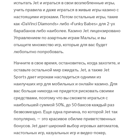
испытать Jet и играться в свои возлюбленные игры,
учить правила и даже играться в живые игры казино с
настоящими игроками. Потом остальные игры, такие
как «DaVinci Diamonds» либо «Funky Babes» для 2-ух
барабанов либо наиболее. Казино Jet лицензировано
Управлением по азартным играм Мальты, и вы
отыщите множество игр, которые для вас будет
любопытно попробовать.
Начните в свое время, остановитесь, когда захотите, и
оставьте остальной мир ожидать. Jet, а также Jet
Sports дает игрокам насладиться одними из
наилучших игр для мобильных и онлайн-казино. Для
вас больше никогда не придется рисковать своими
средствами, поэтому что вы сможете играться с
наибольшей суммой 50%, до 50 баксов каждый раз
безвозмездно. Еще одна причина, по которой Jet так
популярно, — это красивое обилие приветственных
бонусов. Jet дает широкий выбор игровых автоматов,
настольных игр, казуальных игр и видео-покер,