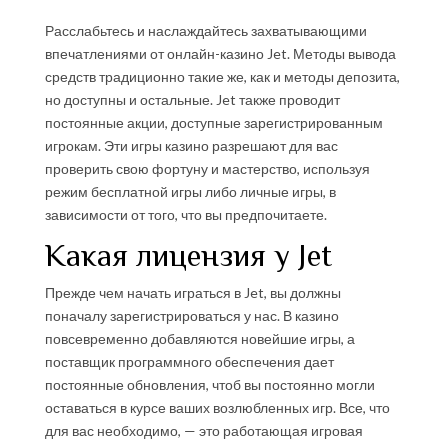
Расслабьтесь и наслаждайтесь захватывающими
впечатлениями от онлайн-казино Jet. Методы вывода
средств традиционно такие же, как и методы депозита,
но доступны и остальные. Jet также проводит
постоянные акции, доступные зарегистрированным
игрокам. Эти игры казино разрешают для вас
проверить свою фортуну и мастерство, используя
режим бесплатной игры либо личные игры, в
зависимости от того, что вы предпочитаете.
Какая лицензия у Jet
Прежде чем начать играться в Jet, вы должны
поначалу зарегистрироваться у нас. В казино
повсевременно добавляются новейшие игры, а
поставщик программного обеспечения дает
постоянные обновления, чтоб вы постоянно могли
оставаться в курсе ваших возлюбленных игр. Все, что
для вас необходимо, — это работающая игровая