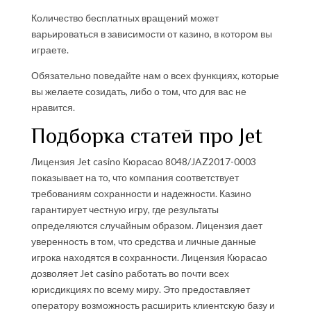
Количество бесплатных вращений может
варьироваться в зависимости от казино, в котором вы
играете.
Обязательно поведайте нам о всех функциях, которые
вы желаете созидать, либо о том, что для вас не
нравится.
Подборка статей про Jet
Лицензия Jet casino Кюрасао 8048/JAZ2017-0003
показывает на то, что компания соответствует
требованиям сохранности и надежности. Казино
гарантирует честную игру, где результаты
определяются случайным образом. Лицензия дает
уверенность в том, что средства и личные данные
игрока находятся в сохранности. Лицензия Кюрасао
дозволяет Jet casino работать во почти всех
юрисдикциях по всему миру. Это предоставляет
оператору возможность расширить клиентскую базу и