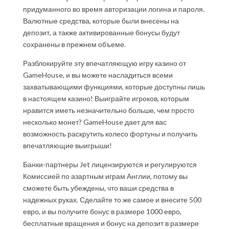
придуманного во время авторизации логина и пароля.
Валютные средства, которые были внесены на
депозит, а также активированные бонусы будут
сохранены в прежнем объеме.
Разблокируйте эту впечатляющую игру казино от
GameHouse, и вы можете насладиться всеми
захватывающими функциями, которые доступны лишь
в настоящем казино! Выиграйте игроков, которым
нравится иметь незначительно больше, чем просто
несколько монет? GameHouse дает для вас
возможность раскрутить колесо фортуны и получить
впечатляющие выигрыши!
Банки-партнеры Jet лицензируются и регулируются
Комиссией по азартным играм Англии, потому вы
сможете быть убеждены, что ваши средства в
надежных руках. Сделайте то же самое и внесите 500
евро, и вы получите бонус в размере 1000 евро,
бесплатные вращения и бонус на депозит в размере