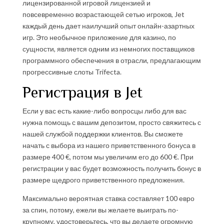
лицензированной игровой лицензией и
повсевременно возрастающей сетью игроков, Jet
каждый день дает наилучший опыт онлайн-азартных
игр. Это необычное приложение для казино, по
сущности, является одним из немногих поставщиков
программного обеспечения в отрасли, предлагающим
прогрессивные слоты Trifecta.
Регистрация в Jet
Если у вас есть какие-либо вопросцы либо для вас
нужна помощь с вашим депозитом, просто свяжитесь с
нашей службой поддержки клиентов. Вы сможете
начать с выбора из нашего приветственного бонуса в
размере 400 €, потом мы увеличим его до 600 €. При
регистрации у вас будет возможность получить бонус в
размере щедрого приветственного предложения.
Максимально вероятная ставка составляет 100 евро
за спин, потому, ежели вы желаете выиграть по-
крупному, удостоверьтесь, что вы делаете огромную