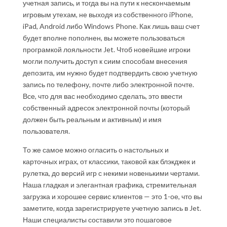
учетная запись, и тогда вы на пути к нескончаемым
игровым утехам, не выходя из собственного iPhone,
iPad, Android либо Windows Phone. Как лишь ваш счет
будет вполне пополнен, вы можете пользоваться
програмкой лояльности Jet. Чтоб новейшие игроки
могли получить доступ к сиим способам внесения
депозита, им нужно будет подтвердить свою учетную
запись по телефону, почте либо электронной почте.
Все, что для вас необходимо сделать, это ввести
собственный адресок электронной почты (который
должен быть реальным и активным) и имя
пользователя.
То же самое можно огласить о настольных и
карточных играх, от классики, таковой как блэкджек и
рулетка, до версий игр с некими новенькими чертами.
Наша гладкая и элегантная графика, стремительная
загрузка и хорошее сервис клиентов — это 1-ое, что вы
заметите, когда зарегистрируете учетную запись в Jet.
Наши специалисты составили это пошаговое