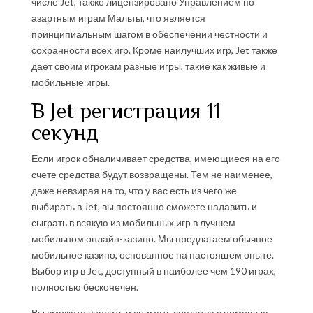
числе Jet, также лицензировано Управлением по
азартным играм Мальты, что является
принципиальным шагом в обеспечении честности и
сохранности всех игр. Кроме наилучших игр, Jet также
дает своим игрокам разные игры, такие как живые и
мобильные игры.
В Jet регистрация 11
секунд
Если игрок обналичивает средства, имеющиеся на его
счете средства будут возвращены. Тем не наименее,
даже невзирая на то, что у вас есть из чего же
выбирать в Jet, вы постоянно сможете надавить и
сыграть в всякую из мобильных игр в лучшем
мобильном онлайн-казино. Мы предлагаем обычное
мобильное казино, основанное на настоящем опыте.
Выбор игр в Jet, доступный в наиболее чем 190 играх,
полностью бесконечен.
Вы сможете вносить и снимать средства с помощью