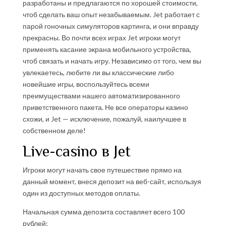
разработаны и предлагаются по хорошей стоимости,
чтоб сделать ваш опыт незабываемым. Jet работает с
парой гоночных симуляторов картинга, и они вправду
прекрасны. Во почти всех играх Jet игроки могут
применять касание экрана мобильного устройства,
чтоб связать и начать игру. Независимо от того, чем вы
увлекаетесь, любите ли вы классические либо
новейшие игры, воспользуйтесь всеми
преимуществами нашего автоматизированного
приветственного пакета. Не все операторы казино
схожи, и Jet — исключение, пожалуй, наилучшее в
собственном деле!
Live-casino в Jet
Игроки могут начать свое путешествие прямо на
данный момент, внеся депозит на веб-сайт, используя
один из доступных методов оплаты.
Начальная сумма депозита составляет всего 100
рублей;