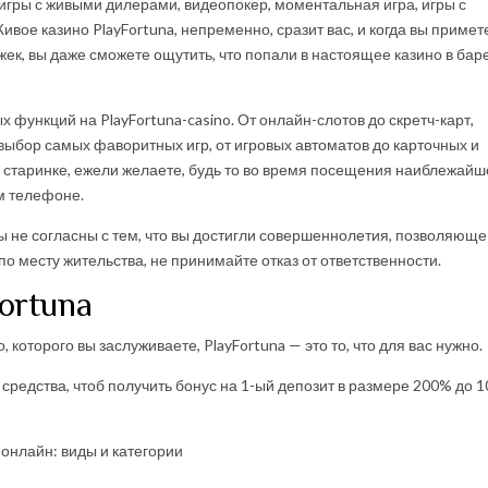
, игры с живыми дилерами, видеопокер, моментальная игра, игры с
ивое казино PlayFortuna, непременно, сразит вас, и когда вы примет
жек, вы даже сможете ощутить, что попали в настоящее казино в бар
 функций на PlayFortuna-casino. От онлайн-слотов до скретч-карт,
 выбор самых фаворитных игр, от игровых автоматов до карточных и
о старинке, ежели желаете, будь то во время посещения наиблежайш
м телефоне.
вы не согласны с тем, что вы достигли совершеннолетия, позволяюще
по месту жительства, не принимайте отказ от ответственности.
ortuna
 которого вы заслуживаете, PlayFortuna — это то, что для вас нужно.
средства, чтоб получить бонус на 1-ый депозит в размере 200% до 1
онлайн: виды и категории