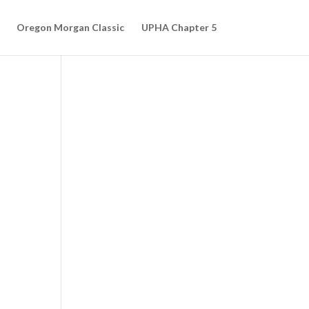
Oregon Morgan Classic
UPHA Chapter 5