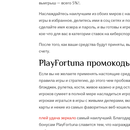
выигрыш — всего 5%!.
Наслаждайтесь наилучшим из обоих миров с на
игры в избранное, делитесь ими в соц сетях и 
сделайте имя юзера и пароль, и вы готовы к иг
кое-что для вас в категории ставок на киберспор
После того, как ваши средства будут приняты, 
счету.
PlayFortuna промокод
Если вы не желаете применять настоящие средс
правила игры и стратегию, до этого чем пробов
блэкджек, рулетка, кости, живое казино и ряд ос
игроков сумеет в полной мере насладиться игро
игрокам играться в игры с живыми дилерами, в
карты и некие из самых фаворитных веб-кошель
плей удача зеркало
самый наилучший. Благода
бонусам PlayFortuna славится тем, что награжд