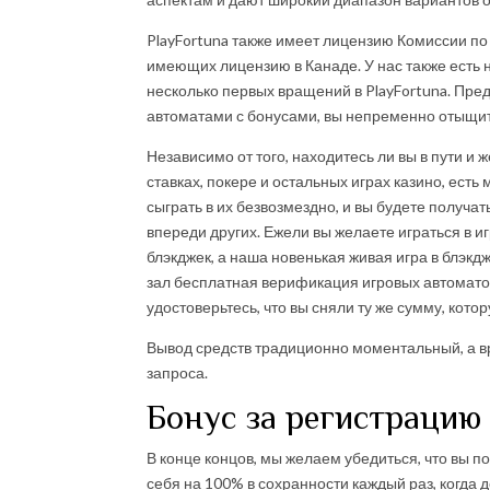
PlayFortuna также имеет лицензию Комиссии по
имеющих лицензию в Канаде. У нас также есть 
несколько первых вращений в PlayFortuna. Пре
автоматами с бонусами, вы непременно отыщите 
Независимо от того, находитесь ли вы в пути 
ставках, покере и остальных играх казино, ест
сыграть в их безвозмездно, и вы будете получа
впереди других. Ежели вы желаете играться в 
блэкджек, а наша новенькая живая игра в блэкд
зал бесплатная верификация игровых автоматов
удостоверьтесь, что вы сняли ту же сумму, кото
Вывод средств традиционно моментальный, а вр
запроса.
Бонус за регистрацию
В конце концов, мы желаем убедиться, что вы п
себя на 100% в сохранности каждый раз, когда 