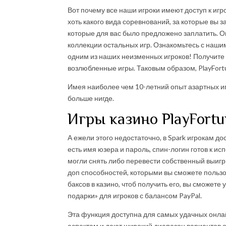
Вот почему все наши игроки имеют доступ к игр
хоть какого вида соревнований, за которые вы 
которые для вас было предложено заплатить. О
коллекции остальных игр. Ознакомьтесь с наши
одним из наших неизменных игроков! Получите б
возлюбленные игры. Таковым образом, PlayFort
Имея наиболее чем 10-летний опыт азартных иг
больше нигде.
Игры казино PlayFortu
А ежели этого недостаточно, в Spark игрокам до
есть имя юзера и пароль, спин-логин готов к и
могли снять либо перевести собственный выигр
доп способностей, которыми вы сможете пользов
баксов в казино, чтоб получить его, вы сможете
подарки» для игроков с балансом PayPal.
Эта функция доступна для самых удачных онла
аспектам и дают широкий диапазон вариантов он