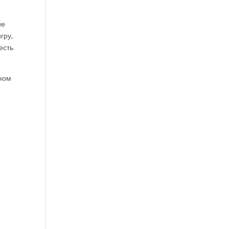
ие
гру,
есть
нном
,
е