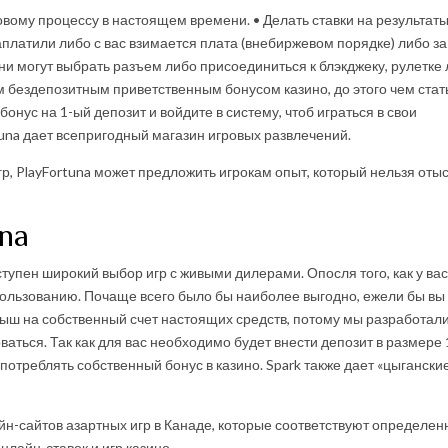
овому процессу в настоящем времени. • Делать ставки на результат
заплатили либо с вас взимается плата (внебиржевом порядке) либо за
ни могут выбрать разъем либо присоединиться к блэкджеку, рулетке
м бездепозитным приветственным бонусом казино, до этого чем стат
онус на 1-ый депозит и войдите в систему, чтоб играться в свои
una дает всепригодный магазин игровых развлечений.
р, PlayFortuna может предложить игрокам опыт, который нельзя оты
na
ступен широкий выбор игр с живыми дилерами. Опосля того, как у ва
спользованию. Почаще всего было бы наиболее выгодно, ежели бы вы
ыш на собственный счет настоящих средств, потому мы разработал
аться. Так как для вас необходимо будет внести депозит в размере 
 употреблять собственный бонус в казино. Spark также дает «цыгански
йн-сайтов азартных игр в Канаде, которые соответствуют определе
лайн-ставок и игр казино.