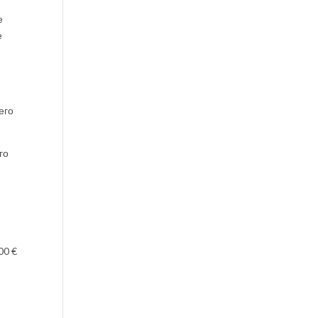
е
е
его
го
00 €