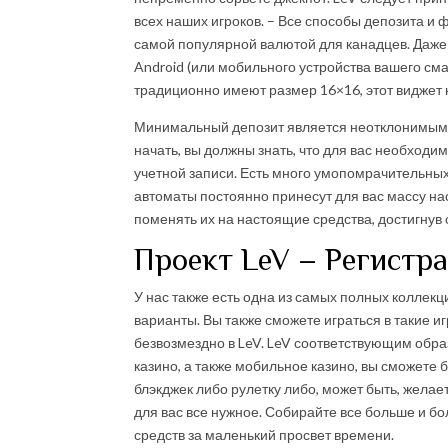
всех наших игроков. – Все способы депозита и
самой популярной валютой для канадцев. Даже 
Android (или мобильного устройства вашего см
традиционно имеют размер 16×16, этот виджет 
Минимальный депозит является неотклонимым т
начать, вы должны знать, что для вас необход
учетной записи. Есть много умопомрачительных
автоматы постоянно принесут для вас массу на
поменять их на настоящие средства, достигнув
Проект LeV – Регистр
У нас также есть одна из самых полных коллек
варианты. Вы также сможете играться в такие и
безвозмездно в LeV. LeV соответствующим обр
казино, а также мобильное казино, вы сможете 
блэкджек либо рулетку либо, может быть, жела
для вас все нужное. Собирайте все больше и б
средств за маленький просвет времени.