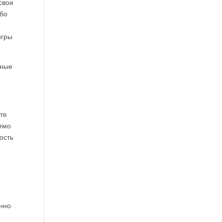
свои
ибо
игры
ьные
ите
рямо
ость
янно