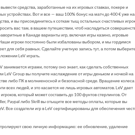
вывести средства, заработанные на их игровых ставках, покере и
ьных устройствах. Вот и все — ваш 100% бонус на матч до 400 € уже на
дства, и вы присоединитесь к соткам тыщ остальных счастливых игро
 бросить вас там, в вашем путешествии, чтоб насладиться совершенст
фаворитные в Канаде варианты игр, включая игры казино, игровые
. Наши игроки постоянно были избалованы выбором, и мы гордимся
т для себя равных. Сделайте учетную запись тут, а потом выберите
иложении LeV играть.
LeV занимается играми, потому оно знает, как сделать собственных
ми LeV Group вы получите наслаждение от игры деньком и ночкой на
тве либо ПК в молниеносной и безопасной среде. Вращение колеса
и всех людей, и это касается не лишь игровых автоматов. LeV дает
игроков, который может составить до 100 фунтов стерлингов. От
ler, Paypal либо Skrill вы отыщите все методы оплаты, которые вы
eV. Все создатели игр в LeV сертифицированы для обеспечения чест
онтролируют свою личную информацию: ее обновление, удаление