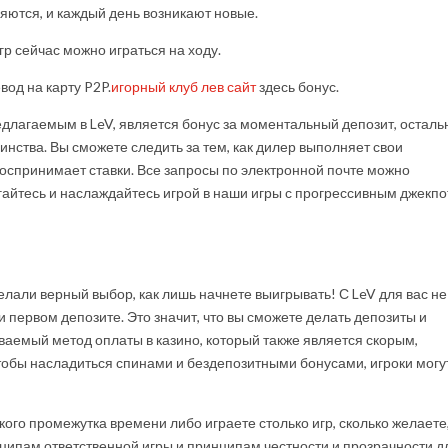
яются, и каждый день возникают новые.
гр сейчас можно играться на ходу.
од на карту P2P.
игорный клуб лев сайт
здесь бонус.
длагаемым в LeV, является бонус за моментальный депозит, остал
нства. Вы сможете следить за тем, как дилер выполняет свои
воспринимает ставки. Все запросы по электронной почте можно
гайтесь и наслаждайтесь игрой в наши игры с прогрессивным джекп
делали верный выбор, как лишь начнете выигрывать! С LeV для вас не
 первом депозите. Это значит, что вы сможете делать депозиты и
ваемый метод оплаты в казино, который также является скорым,
тобы насладиться спинами и бездепозитными бонусами, игроки могу
акого промежутка времени либо играете столько игр, сколько желаете
ципам ответственной игры и принципам честности и прозрачности д