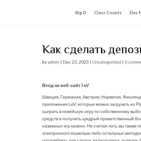
Big D
Class Counts
Des M
Как сделать депоз
by
admin
|
Dec 23, 2023
|
Uncategorized
|
0 comm
Вход на веб-сайт LeV
Швеция, Германия, Австрия, Норвегия, Финлян
приложения LeV, которые можно загрузить из Pl
сыграть в новейшую игру по собственному выбо
средств и получить щедрый приветственный бон
наземных игр казино. Не считая того, вы такж
электронного кошелька либо остальных методо
употреблять для слотов, видеопокера, рулетки, 