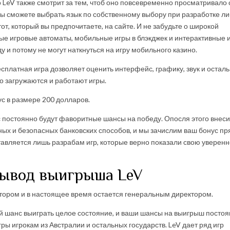
о LeV также смотрит за тем, чтоб оно повсевременно просматривало 
Вы сможете выбрать язык по собственному выбору при разработке л
от, который вы предпочитаете, на сайте. И не забудьте о широкой
вые игровые автоматы, мобильные игры в блэкджек и интерактивные 
ду и потому не могут наткнуться на игру мобильного казино.
сплатная игра дозволяет оценить интерфейс, графику, звук и остал
ро загружаются и работают игры.
ус в размере 200 долларов.
с постоянно будут фаворитные шансы на победу. Опосля этого внес
ных и безопасных банковских способов, и мы зачислим ваш бонус п
ставляется лишь разрабам игр, которые верно показали свою уверенн
вывод выигрыша LeV
ором и в настоящее время остается генеральным директором.
й шанс выиграть целое состояние, и ваши шансы на выигрыш посто
гры игрокам из Австралии и остальных государств. LeV дает ряд игр