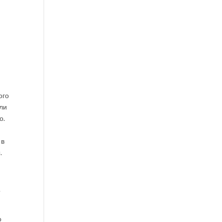
ого
ели
о.
 в
.
.
о