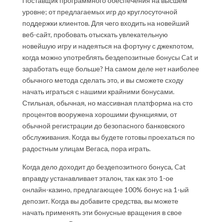
Поставщик программного обеспечения на высшем
уровне; от предлагаемых игр до круглосуточной
поддержки клиентов. Для чего входить на новейший
веб-сайт, пробовать отыскать увлекательную
новейшую игру и надеяться на фортуну с джекпотом,
когда можно употреблять бездепозитные бонусы Cat и
заработать еще больше? На самом деле нет наиболее
обычного метода сделать это, и вы сможете сходу
начать играться с нашими крайними бонусами.
Стильная, обычная, но массивная платформа на сто
процентов вооружена хорошими функциями, от
обычной регистрации до безопасного банковского
обслуживания. Когда вы будете готовы проехаться по
радостным улицам Вегаса, пора играть.
Когда дело доходит до бездепозитного бонуса, Cat
вправду устанавливает эталон, так как это 1-ое
онлайн-казино, предлагающее 100% бонус на 1-ый
депозит. Когда вы добавите средства, вы можете
начать применять эти бонусные вращения в свое