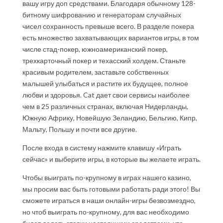
вашу игру доп средствами. Благодаря обычному 128-
битному шифрованию и генераторам случайных
чисел сохранность превыше всего. В разделе покера
есть множество захватывающих вариантов игры, в том
числе стад-покер, южноамериканский покер,
трехкарточный покер и техасский холдем. Станьте
красивым родителем, заставьте собственных
малышей улыбаться и растите их будущее, полное
любви и здоровья. Cat дает свои сервисы наиболее
чем в 25 различных странах, включая Нидерланды,
Южную Африку, Новейшую Зеландию, Бельгию, Кипр,
Мальту, Польшу и почти все другие.
После входа в систему нажмите клавишу «Играть
сейчас» и выберите игры, в которые вы желаете играть.
Чтобы выиграть по-крупному в играх нашего казино,
мы просим вас быть готовыми работать ради этого! Вы
сможете играться в наши онлайн-игры безвозмездно,
но чтоб выиграть по-крупному, для вас необходимо