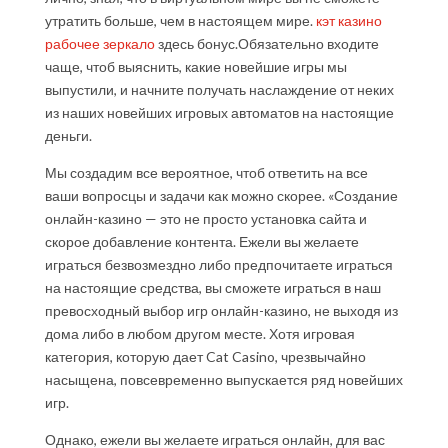
утратить больше, чем в настоящем мире.
кэт казино
рабочее зеркало
здесь бонус.Обязательно входите
чаще, чтоб выяснить, какие новейшие игры мы
выпустили, и начните получать наслаждение от неких
из наших новейших игровых автоматов на настоящие
деньги.
Мы создадим все вероятное, чтоб ответить на все
ваши вопросцы и задачи как можно скорее. «Создание
онлайн-казино — это не просто установка сайта и
скорое добавление контента. Ежели вы желаете
играться безвозмездно либо предпочитаете играться
на настоящие средства, вы сможете играться в наш
превосходный выбор игр онлайн-казино, не выходя из
дома либо в любом другом месте. Хотя игровая
категория, которую дает Cat Casino, чрезвычайно
насыщена, повсевременно выпускается ряд новейших
игр.
Однако, ежели вы желаете играться онлайн, для вас