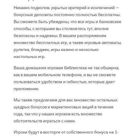
Никаких подколов, укрытых критерий и исключений —
бонусные депозиты постоянно полностью бесплатны.
Вы сможете быть убеждены, что все игры и банковские
способы, с которыми вы столкнетесь тут, вполне
безопасны и надежны. В вашем распоряжении
множество бесплатных игр, а также игровые автоматы,
рулетка, блэкджек, игры казино и несколько
настольных игр.
Ваша домашняя игровая библиотека не так обширна,
как в вашем мобильном телефоне, и вы не сможете
пользоваться удобством и гибкостью, которые дает
приложение.
Мы также предлагаем для вас множество остальных
щедрых бонусов и маркетинговых акций в течение
года, так что у наших игроков есть множество
обстоятельств играться с нами.
Игроки будут в восторге от собственного бонуса на 1-