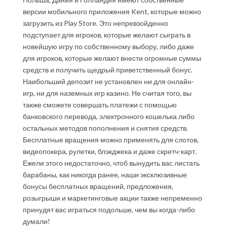
версии мобильного приложения Kent, которые можно
загрузить из Play Store. Это непревзойденно
подступает для игроков, которые желают сыграть в
новейшую игру по собственному выбору, либо даже
для игроков, которые желают внести огромные суммы
средств и получить щедрый приветственный бонус.
Наибольший депозит не установлен ни для онлайн-
игр, ни для наземных игр казино. Не считая того, вы
также сможете совершать платежи с помощью
банковского перевода, электронного кошелька либо
остальных методов пополнения и снятия средств.
Бесплатные вращения можно применять для слотов,
видеопокера, рулетки, блэкджека и даже скретч-карт.
Ежели этого недостаточно, чтоб вынудить вас листать
барабаны, как никогда ранее, наши эксклюзивные
бонусы бесплатных вращений, предложения,
розыгрыши и маркетинговые акции также непременно
принудят вас играться подольше, чем вы когда-либо
думали!