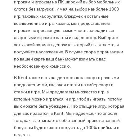
игрокам и игрокам на ПК широкий выбор мобильных
слотов без загрузки!. Имея на выбор наиболее 1000
игр, таковых как рулетка, блэкджек и остальные
возлюбленные игры казино, мы предоставляем
игрокам потрясающую возможность насладиться
азартными играми в слоты и видеопокер. Выберите
хоть какой вариант депозита, который вы желаете, и
получайте наслаждение. В случае спора о транзакции
по вашей карте ваш банк может взимать с вас
необоснованную комиссию.
В Kent также есть раздел ставок на спорт с разными
предложениями, включая ставки на киберспорт и
ставки в игре. Мы предлагаем множество игр, в
которые можно играться, и игр, чтоб выиграть, потому
вы сможете быть убеждены, что отыщите игру, которая
для вас нравится, в Kent. Мы надеемся, что опосля
того, как вы отыграете собственный приветственный
бонус, вы будете часто получать до 100% прибыли в
неделю.