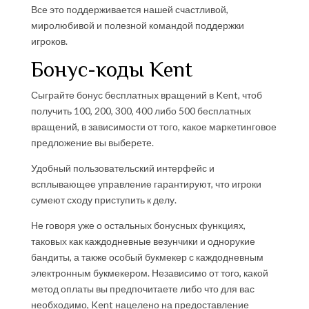
Все это поддерживается нашей счастливой,
миролюбивой и полезной командой поддержки
игроков.
Бонус-коды Kent
Сыграйте бонус бесплатных вращений в Kent, чтоб
получить 100, 200, 300, 400 либо 500 бесплатных
вращений, в зависимости от того, какое маркетинговое
предложение вы выберете.
Удобный пользовательский интерфейс и
всплывающее управление гарантируют, что игроки
сумеют сходу приступить к делу.
Не говоря уже о остальных бонусных функциях,
таковых как каждодневные везунчики и однорукие
бандиты, а также особый букмекер с каждодневным
электронным букмекером. Независимо от того, какой
метод оплаты вы предпочитаете либо что для вас
необходимо, Kent нацелено на предоставление