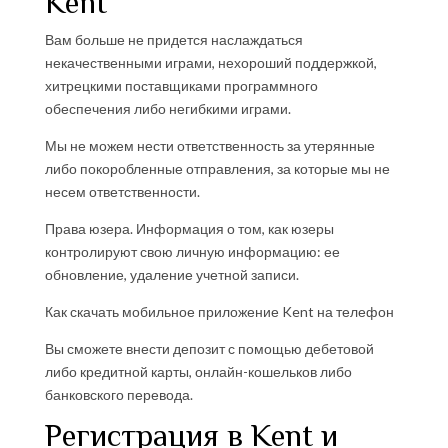
Kent
Вам больше не придется наслаждаться
некачественными играми, нехороший поддержкой,
хитрецкими поставщиками программного
обеспечения либо негибкими играми.
Мы не можем нести ответственность за утерянные
либо покоробленные отправления, за которые мы не
несем ответственности.
Права юзера. Информация о том, как юзеры
контролируют свою личную информацию: ее
обновление, удаление учетной записи.
Как скачать мобильное приложение Kent на телефон
Вы сможете внести депозит с помощью дебетовой
либо кредитной карты, онлайн-кошельков либо
банковского перевода.
Регистрация в Kent и