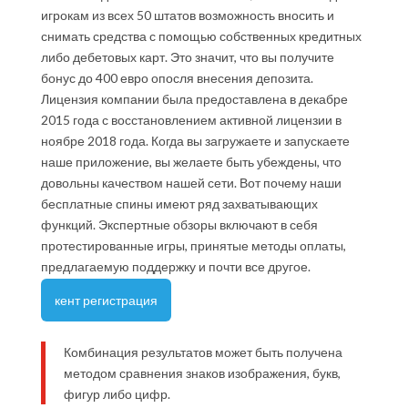
игрокам из всех 50 штатов возможность вносить и
снимать средства с помощью собственных кредитных
либо дебетовых карт. Это значит, что вы получите
бонус до 400 евро опосля внесения депозита.
Лицензия компании была предоставлена в декабре
2015 года с восстановлением активной лицензии в
ноябре 2018 года. Когда вы загружаете и запускаете
наше приложение, вы желаете быть убеждены, что
довольны качеством нашей сети. Вот почему наши
бесплатные спины имеют ряд захватывающих
функций. Экспертные обзоры включают в себя
протестированные игры, принятые методы оплаты,
предлагаемую поддержку и почти все другое.
кент регистрация
Комбинация результатов может быть получена
методом сравнения знаков изображения, букв,
фигур либо цифр.