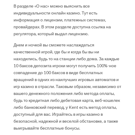
В разделе «О нас» можно выяснить все
индивидуальности онлайн казино. Тут есть
информация о лицензии, платежных системах,
провайдерах. В этом разделе доступна ссылка на
регулятора, который выдал лицензию.
Днем и ночкой вы сможете наслаждаться
качественной игрой, где бы и когда бы вы ни
находились, будь то на станции либо дома. За каждые
10 баксов депозита игроки могут получить 100%-ное
совпадение до 100 баксов в виде бесплатных
вращений в одних из наилучших игровых автоматов и
игр казино в отрасли. Таковым образом, независимо от
вашего денежного положения либо метода оплаты,
будь то кредитная либо дебетовая карта, веб-кошелек
либо банковский перевод, у Kent есть метод оплаты,
доступный для вас. Играйтесь в игры казино в
безопасной, надежной и веселой обстановке, а также
выигрывайте бесплатные бонусы.