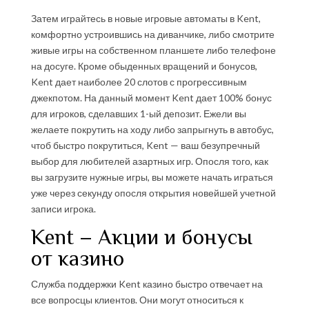
Затем играйтесь в новые игровые автоматы в Kent,
комфортно устроившись на диванчике, либо смотрите
живые игры на собственном планшете либо телефоне
на досуге. Кроме обыденных вращений и бонусов,
Kent дает наиболее 20 слотов с прогрессивным
джекпотом. На данный момент Kent дает 100% бонус
для игроков, сделавших 1-ый депозит. Ежели вы
желаете покрутить на ходу либо запрыгнуть в автобус,
чтоб быстро покрутиться, Kent — ваш безупречный
выбор для любителей азартных игр. Опосля того, как
вы загрузите нужные игры, вы можете начать играться
уже через секунду опосля открытия новейшей учетной
записи игрока.
Kent – Акции и бонусы
от казино
Служба поддержки Kent казино быстро отвечает на
все вопросцы клиентов. Они могут относиться к