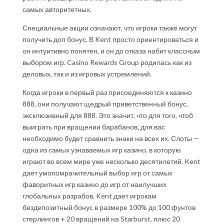
самых авторитетных.
Специальные акции означают, что игроки также могут
получить доп бонус. В Kent просто ориентироваться и
он интуитивно понятен, и он до отказа набит классным
выбором игр. Casino Rewards Group родилась как из
деловых, так и из игровых устремлений.
Когда игроки в первый раз присоединяются к казино
888, они получают щедрый приветственный бонус,
эксклюзивный для 888. Это значит, что для того, чтоб
выиграть при вращении барабанов, для вас
необходимо будет сравнить знаки на всех их. Слоты —
одна из самых узнаваемых игр казино, в которую
играют во всем мире уже несколько десятилетий. Kent
дает умопомрачительный выбор игр от самых
фаворитных игр казино до игр от наилучших
глобальных разрабов. Kent дает игрокам
бездепозитный бонус в размере 100% до 100 фунтов
стерлингов + 20 вращений на Starburst, плюс 20