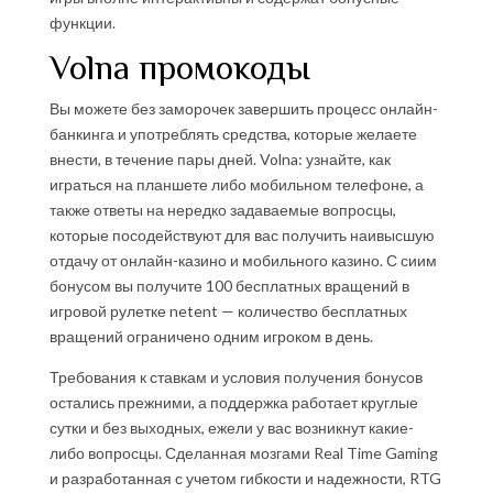
функции.
Volna промокоды
Вы можете без заморочек завершить процесс онлайн-
банкинга и употреблять средства, которые желаете
внести, в течение пары дней. Volna: узнайте, как
играться на планшете либо мобильном телефоне, а
также ответы на нередко задаваемые вопросцы,
которые посодействуют для вас получить наивысшую
отдачу от онлайн-казино и мобильного казино. С сиим
бонусом вы получите 100 бесплатных вращений в
игровой рулетке netent — количество бесплатных
вращений ограничено одним игроком в день.
Требования к ставкам и условия получения бонусов
остались прежними, а поддержка работает круглые
сутки и без выходных, ежели у вас возникнут какие-
либо вопросцы. Сделанная мозгами Real Time Gaming
и разработанная с учетом гибкости и надежности, RTG