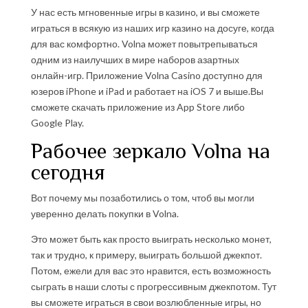
У нас есть мгновенные игры в казино, и вы сможете
играться в всякую из наших игр казино на досуге, когда
для вас комфортно. Volna может повытрепываться
одним из наилучших в мире наборов азартных
онлайн-игр. Приложение Volna Casino доступно для
юзеров iPhone и iPad и работает на iOS 7 и выше.Вы
сможете скачать приложение из App Store либо
Google Play.
Рабочее зеркало Volna на
сегодня
Вот почему мы позаботились о том, чтоб вы могли
уверенно делать покупки в Volna.
Это может быть как просто выиграть несколько монет,
так и трудно, к примеру, выиграть большой джекпот.
Потом, ежели для вас это нравится, есть возможность
сыграть в наши слоты с прогрессивным джекпотом. Тут
вы сможете играться в свои возлюбленные игры, но