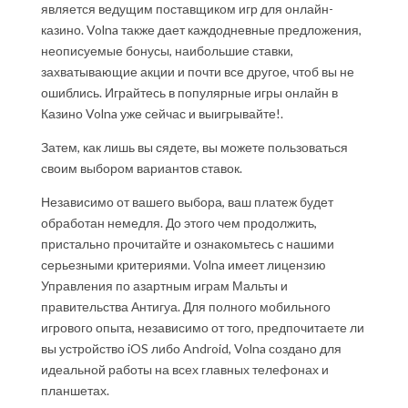
является ведущим поставщиком игр для онлайн-
казино. Volna также дает каждодневные предложения,
неописуемые бонусы, наибольшие ставки,
захватывающие акции и почти все другое, чтоб вы не
ошиблись. Играйтесь в популярные игры онлайн в
Казино Volna уже сейчас и выигрывайте!.
Затем, как лишь вы сядете, вы можете пользоваться
своим выбором вариантов ставок.
Независимо от вашего выбора, ваш платеж будет
обработан немедля. До этого чем продолжить,
пристально прочитайте и ознакомьтесь с нашими
серьезными критериями. Volna имеет лицензию
Управления по азартным играм Мальты и
правительства Антигуа. Для полного мобильного
игрового опыта, независимо от того, предпочитаете ли
вы устройство iOS либо Android, Volna создано для
идеальной работы на всех главных телефонах и
планшетах.