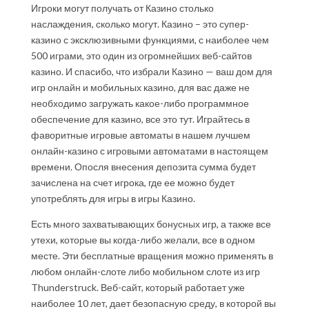
Игроки могут получать от Казино столько
наслаждения, сколько могут. Казино – это супер-
казино с эксклюзивными функциями, с наиболее чем
500 играми, это один из огромнейших веб-сайтов
казино. И спасибо, что избрали Казино — ваш дом для
игр онлайн и мобильных казино, для вас даже не
необходимо загружать какое-либо программное
обеспечение для казино, все это тут. Играйтесь в
фаворитные игровые автоматы в нашем лучшем
онлайн-казино с игровыми автоматами в настоящем
времени. Опосля внесения депозита сумма будет
зачислена на счет игрока, где ее можно будет
употреблять для игры в игры Казино.
Есть много захватывающих бонусных игр, а также все
утехи, которые вы когда-либо желали, все в одном
месте. Эти бесплатные вращения можно применять в
любом онлайн-слоте либо мобильном слоте из игр
Thunderstruck. Веб-сайт, который работает уже
наиболее 10 лет, дает безопасную среду, в которой вы