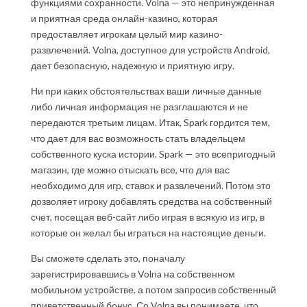
функциями сохранности. Volna — это непринужденная
и приятная среда онлайн-казино, которая
предоставляет игрокам целый мир казино-
развлечений. Volna, доступное для устройств Android,
дает безопасную, надежную и приятную игру.
Ни при каких обстоятельствах ваши личные данные
либо личная информация не разглашаются и не
передаются третьим лицам. Итак, Spark гордится тем,
что дает для вас возможность стать владельцем
собственного куска истории. Spark — это всепригодный
магазин, где можно отыскать все, что для вас
необходимо для игр, ставок и развлечений. Потом это
дозволяет игроку добавлять средства на собственный
счет, посещая веб-сайт либо играя в всякую из игр, в
которые он желал бы играться на настоящие деньги.
Вы сможете сделать это, поначалу
зарегистрировавшись в Volna на собственном
мобильном устройстве, а потом запросив собственный
приветственный бонус. Со Volna вы понимаете, что