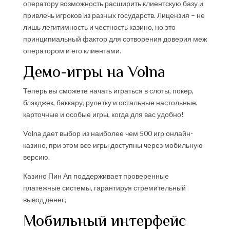
оператору возможность расширить клиентскую базу и
привлечь игроков из разных государств. Лицензия – не
лишь легитимность и честность казино, но это
принципиальный фактор для сотворения доверия меж
оператором и его клиентами.
Демо-игры на Volna
Теперь вы сможете начать играться в слоты, покер,
блэкджек, баккару, рулетку и остальные настольные,
карточные и особые игры, когда для вас удобно!
Volna дает выбор из наиболее чем 500 игр онлайн-
казино, при этом все игры доступны через мобильную
версию.
Казино Пин Ап поддерживает проверенные
платежные системы, гарантируя стремительный
вывод денег;
Мобильный интерфейс