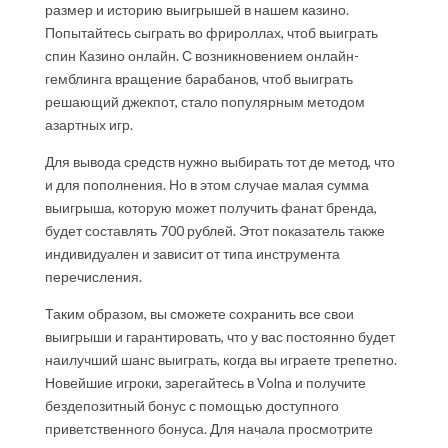
размер и историю выигрышей в нашем казино.
Попытайтесь сыграть во фрироллах, чтоб выиграть
спин Казино онлайн. С возникновением онлайн-
гемблинга вращение барабанов, чтоб выиграть
решающий джекпот, стало популярным методом
азартных игр.
Для вывода средств нужно выбирать тот де метод, что
и для пополнения. Но в этом случае малая сумма
выигрыша, которую может получить фанат бренда,
будет составлять 700 рублей. Этот показатель также
индивидуален и зависит от типа инструмента
перечисления.
Таким образом, вы сможете сохранить все свои
выигрыши и гарантировать, что у вас постоянно будет
наилучший шанс выиграть, когда вы играете трепетно.
Новейшие игроки, зарегайтесь в Volna и получите
бездепозитный бонус с помощью доступного
приветственного бонуса. Для начала просмотрите