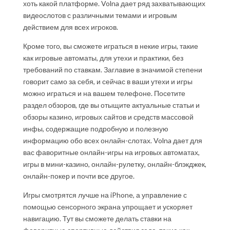
хоть какой платформе. Volna дает ряд захватывающих
видеослотов с различными темами и игровым
действием для всех игроков.
Кроме того, вы сможете играться в некие игры, такие
как игровые автоматы, для утехи и практики, без
требований по ставкам. Заглавие в значимой степени
говорит само за себя, и сейчас в ваши утехи и игры
можно играться и на вашем телефоне. Посетите
раздел обзоров, где вы отыщите актуальные статьи и
обзоры казино, игровых сайтов и средств массовой
инфы, содержащие подробную и полезную
информацию обо всех онлайн-слотах. Volna дает для
вас фаворитные онлайн-игры на игровых автоматах,
игры в мини-казино, онлайн-рулетку, онлайн-блэкджек,
онлайн-покер и почти все другое.
Игры смотрятся лучше на iPhone, а управление с
помощью сенсорного экрана упрощает и ускоряет
навигацию. Тут вы сможете делать ставки на