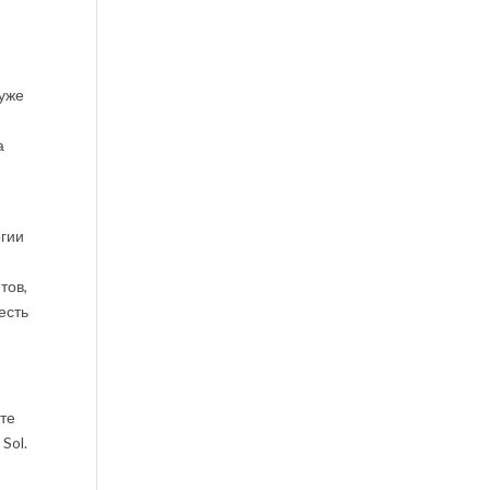
 уже
а
огии
тов,
есть
ете
Sol.