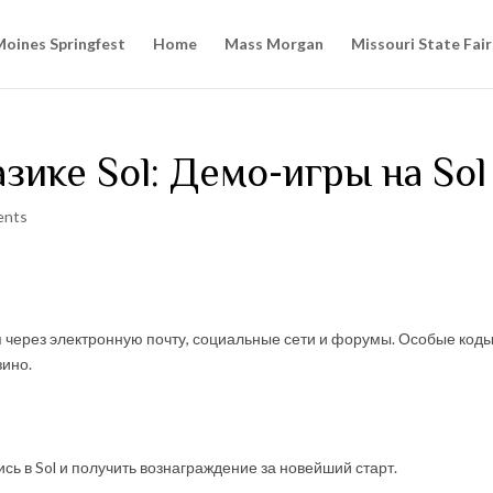
oines Springfest
Home
Mass Morgan
Missouri State Fair
азике Sol: Демо-игры на Sol
ents
через электронную почту, социальные сети и форумы. Особые код
зино.
ь в Sol и получить вознаграждение за новейший старт.