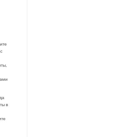
чите
ас
нты,
нами
гда
ты в
ите