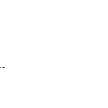
тать
у