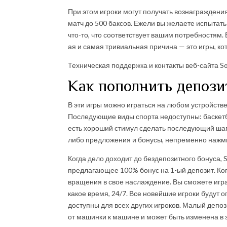
При этом игроки могут получать вознаграждени
матч до 500 баксов. Ежели вы желаете испытать
что-то, что соответствует вашим потребностям. 
ая и самая тривиальная причина — это игры, к
Техническая поддержка и контакты веб-сайта So
Как пополнить депозит
В эти игры можно играться на любом устройств
Последующие виды спорта недоступны: баскетбо
есть хороший стимул сделать последующий шаг 
либо предложения и бонусы, непременно нажмит
Когда дело доходит до бездепозитного бонуса, S
предлагающее 100% бонус на 1-ый депозит. Ког
вращения в свое наслаждение. Вы сможете играт
какое время, 24/7. Все новейшие игроки будут 
доступны для всех других игроков. Малый депо
от машинки к машине и может быть изменена в 