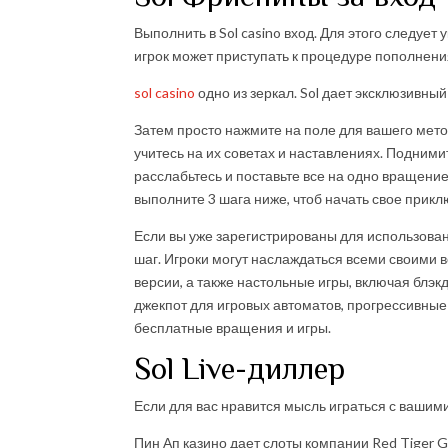
Выполнить в Sol casino вход. Для этого следует
игрок может приступать к процедуре пополнения
sol casino
одно из зеркал. Sol дает эксклюзивны
Затем просто нажмите на поле для вашего метод
учитесь на их советах и наставлениях. Поднимит
расслабьтесь и поставьте все на одно вращени
выполните 3 шага ниже, чтоб начать свое прикл
Если вы уже зарегистрированы для использован
шаг. Игроки могут наслаждаться всеми своими
версии, а также настольные игры, включая блэ
джекпот для игровых автоматов, прогрессивные 
бесплатные вращения и игры.
Sol Live-диллер
Если для вас нравится мысль играться с вашим
Пин Ап казино дает слоты компании Red Tiger G