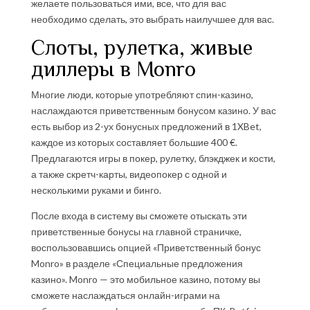
желаете пользоваться ими, все, что для вас
необходимо сделать, это выбрать наилучшее для вас.
Слоты, рулетка, живые
диллеры в Monro
Многие люди, которые употребляют спин-казино,
наслаждаются приветственным бонусом казино. У вас
есть выбор из 2-ух бонусных предложений в 1XBet,
каждое из которых составляет большие 400 €.
Предлагаются игры в покер, рулетку, блэкджек и кости,
а также скретч-карты, видеопокер с одной и
несколькими руками и бинго.
После входа в систему вы сможете отыскать эти
приветственные бонусы на главной страничке,
воспользовавшись опцией «Приветственный бонус
Monro» в разделе «Специальные предложения
казино». Monro — это мобильное казино, потому вы
сможете наслаждаться онлайн-играми на