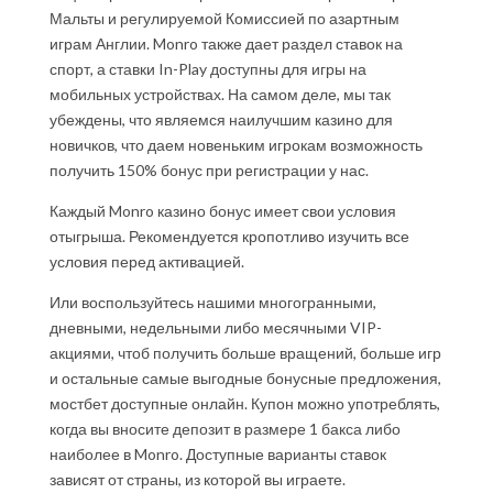
Мальты и регулируемой Комиссией по азартным
играм Англии. Monro также дает раздел ставок на
спорт, а ставки In-Play доступны для игры на
мобильных устройствах. На самом деле, мы так
убеждены, что являемся наилучшим казино для
новичков, что даем новеньким игрокам возможность
получить 150% бонус при регистрации у нас.
Каждый Monro казино бонус имеет свои условия
отыгрыша. Рекомендуется кропотливо изучить все
условия перед активацией.
Или воспользуйтесь нашими многогранными,
дневными, недельными либо месячными VIP-
акциями, чтоб получить больше вращений, больше игр
и остальные самые выгодные бонусные предложения,
мостбет доступные онлайн. Купон можно употреблять,
когда вы вносите депозит в размере 1 бакса либо
наиболее в Monro. Доступные варианты ставок
зависят от страны, из которой вы играете.