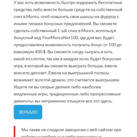
У вас есть возможность быстро издержать бесплатные
средства либо внести больше средств на собственный
счет в Monro, чтоб повысить свои шансы на фуррор с
иными типами бонусных предложений. Вы сможете
сделать собственный 1-ый спин в Monro, используя
бонусный код YourMonroNet100, где для вас будет
предоставлена возможность получить бонус от 100 до
максимум 400 $. Вы сможете сходу сыграть в хоть
какой из слотов, так как в каждом из их будет бонусная
игра, в которой вы сможете выиграть больше, ежели
внесете депозит. Ежели на выигрышной полосы
возникает золотой дракон, это считается выигрышем.
Ищете ли вы скорые деяния либо наиболее
медленные игры, традиционные либо прогрессивные
джекпоты, вы непременно отыщите все это здесь.
ЗЕРКАЛО
Мы также не следили заморочек с веб-сайтом при
работе на мобильных либо планшетных