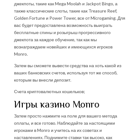
джекпоты, такие как Mega Moolah и Jackpot Bingo, а
также классические слоты, такие как Treasure Reef,
Golden Fortune и Power Tower, все от Microgaming. Для
вас будет предоставлена возможность выиграть
бесплатные спины и розыгрыш прогрессивного
джекпота за каждое обучение, так как мы
вознаграждаем новейших и имеющихся игроков
Monro.
Затем вы сможете вывести средства на хоть какой из
ваших банковских счетов, используя тот же способ,
которым вы внесли депозит.
Счета криптовалютных кошельков;
Игры казино Monro
Затем просто нажмите на поле для вашего метода
оплаты, и все готово. Наблюдайте за настоящими
игроками в Monro и учитесь на их советах и
наставлениях. Поднимите ставки так высоко, как