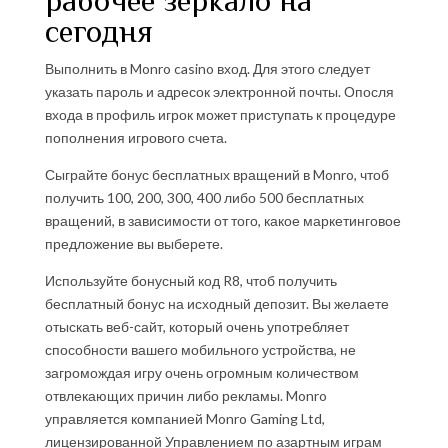
рабочее зеркало на
сегодня
Выполнить в Monro casino вход. Для этого следует
указать пароль и адресок электронной почты. Опосля
входа в профиль игрок может приступать к процедуре
пополнения игрового счета.
Сыграйте бонус бесплатных вращений в Monro, чтоб
получить 100, 200, 300, 400 либо 500 бесплатных
вращений, в зависимости от того, какое маркетинговое
предложение вы выберете.
Используйте бонусный код R8, чтоб получить
бесплатный бонус на исходный депозит. Вы желаете
отыскать веб-сайт, который очень употребляет
способности вашего мобильного устройства, не
загромождая игру очень огромным количеством
отвлекающих причин либо рекламы. Monro
управляется компанией Monro Gaming Ltd,
лицензированной Управлением по азартным играм