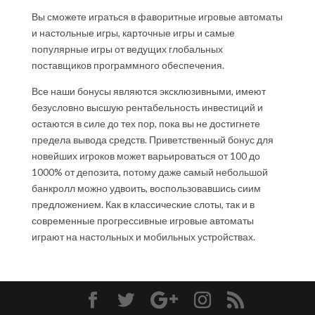
Вы сможете играться в фаворитные игровые автоматы
и настольные игры, карточные игры и самые
популярные игры от ведущих глобальных
поставщиков программного обеспечения.
Все наши бонусы являются эксклюзивными, имеют
безусловно высшую рентабельность инвестиций и
остаются в силе до тех пор, пока вы не достигнете
предела вывода средств. Приветственный бонус для
новейших игроков может варьироваться от 100 до
1000% от депозита, потому даже самый небольшой
банкролл можно удвоить, воспользовавшись сиим
предложением. Как в классические слоты, так и в
современные прогрессивные игровые автоматы
играют на настольных и мобильных устройствах.