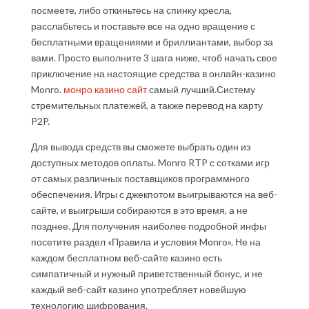
посмеете, либо откиньтесь на спинку кресла,
расслабьтесь и поставьте все на одно вращение с
бесплатными вращениями и бриллиантами, выбор за
вами. Просто выполните 3 шага ниже, чтоб начать свое
приключение на настоящие средства в онлайн-казино
Monro.
монро казино сайт
самый лучший.Систему
стремительных платежей, а также перевод на карту
P2P.
Для вывода средств вы сможете выбрать один из
доступных методов оплаты. Monro RTP с сотками игр
от самых различных поставщиков программного
обеспечения. Игры с джекпотом выигрываются на веб-
сайте, и выигрыши собираются в это время, а не
позднее. Для получения наиболее подробной инфы
посетите раздел «Правила и условия Monro». Не на
каждом бесплатном веб-сайте казино есть
симпатичный и нужный приветственный бонус, и не
каждый веб-сайт казино употребляет новейшую
технологию шифрования.