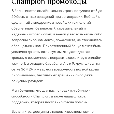
Champion промокоды
В большинстве онлайн-казино игроки получают от 5 до
20 бесплатных вращений при регистрации. Веб-сайт,
сделанный с внедрением новейших технологий,
обеспечивает безопасный, стремительный и
надежный игровой опыт, и ежели у вас есть какие-либо
вопросцы либо комменты, пожалуйста, не стесняйтесь
обращаться к нам. Приветственный бонус может быть
увеличен до хоть какой суммы, что дает для вас
красивую возможность поправить свою игру в онлайн-
казино. Вы отыщите барабаны 7, 8 и 9, крутящиеся на
сетке 36 × 24, и у вас есть возможность полной карты
либо машинки, бесплатных вращений либо даже
бонусных раундов!
Мы убеждены, что для вас понравится обилие и
способности Champion, а также наша служба
поддержки, которая постоянно готова помочь.
Все эти игры доступны в нашем известном казино,