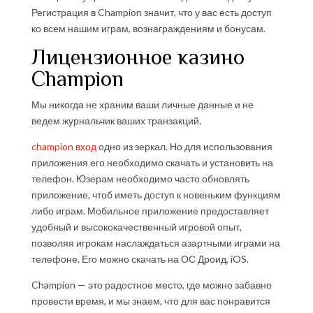
Регистрация в Champion значит, что у вас есть доступ
ко всем нашим играм, вознаграждениям и бонусам.
Лицензионное казино
Champion
Мы никогда не храним ваши личные данные и не
ведем журнальчик ваших транзакций.
champion вход
одно из зеркал. Но для использования
приложения его необходимо скачать и установить на
телефон. Юзерам необходимо часто обновлять
приложение, чтоб иметь доступ к новеньким функциям
либо играм. Мобильное приложение предоставляет
удобный и высококачественный игровой опыт,
позволяя игрокам наслаждаться азартными играми на
телефоне. Его можно скачать на ОС Дроид, iOS.
Champion — это радостное место, где можно забавно
провести время, и мы знаем, что для вас понравится