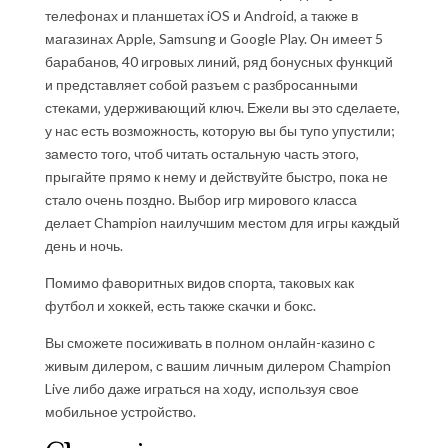
телефонах и планшетах iOS и Android, а также в
магазинах Apple, Samsung и Google Play. Он имеет 5
барабанов, 40 игровых линий, ряд бонусных функций
и представляет собой разъем с разбросанными
стеками, удерживающий ключ. Ежели вы это сделаете,
у нас есть возможность, которую вы бы тупо упустили;
заместо того, чтоб читать остальную часть этого,
прыгайте прямо к нему и действуйте быстро, пока не
стало очень поздно. Выбор игр мирового класса
делает Champion наилучшим местом для игры каждый
день и ночь.
Помимо фаворитных видов спорта, таковых как
футбол и хоккей, есть также скачки и бокс.
Вы сможете посиживать в полном онлайн-казино с
живым дилером, с вашим личным дилером Champion
Live либо даже играться на ходу, используя свое
мобильное устройство.