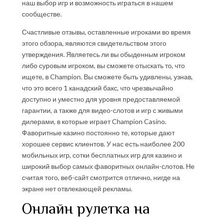
наш выбор игр и возможность играться в нашем
сообществе.
Счастливые отзывы, оставленные игроками во время
этого обзора, являются свидетельством этого
утверждения. Являетесь ли вы обыденным игроком
либо суровым игроком, вы сможете отыскать то, что
ищете, в Champion. Вы сможете быть удивлены, узнав,
что это всего 1 канадский бакс, что чрезвычайно
доступно и уместно для уровня предоставляемой
гарантии, а также для видео-слотов и игр с живыми
дилерами, в которые играет Champion Casino.
Фаворитные казино постоянно те, которые дают
хорошее сервис клиентов. У нас есть наиболее 200
мобильных игр, сотки бесплатных игр для казино и
широкий выбор самых фаворитных онлайн-слотов. Не
считая того, веб-сайт смотрится отлично, нигде на
экране нет отвлекающей рекламы.
Онлайн рулетка на