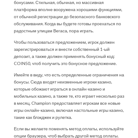
бонусами. Стильная, обычная, но массивная
платформа вполне вооружена хорошими функциями,
от обычной регистрации до безопасного банковского
обслуживания. Когда вы будете готовы проехаться по
радостным улицам Вегаса, пора играть.
Чтобы пользоваться предложением, игрок должен
зарегистрироваться и внести собственный 1-ый
депозит, а также должен применять бонусный код:
COIN50, чтоб получить это бонусное предложение.
Имейте в виду, что есть определенные ограничения на
бонусы. Сюда входят неизменные игроки казино,
которые обожают играться в онлайн-казино и
мобильных казино, а также те, кто играет несколько раз
в месяц. Champion предоставляет игрокам все новые
игры онлайн-казино, включая настольные игры казино,
такие как блэкджек и рулетка.
Если вы желаете поменять метод оплаты, используйте
опции браузера, чтоб выбрать другой метод оплаты.