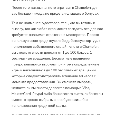
После того, как вы начнете играться в Champion, для
вас больше никогда не придется слышать о бонусах.
Тем не наименее, удостоверьтесь, что вы готовы к
вызову, так как любая игра может созидать, что для вас
требуется значимая стратегия и мастерство. Просто
используя свою кредитную либо дебетовую карту для
пополнения собственного онлайн-счета в Champion,
вы сможете внести депозит от 1 до 100 баксов. 1
Бесплатные вращения: Бесплатные вращения
предоставляются игрокам при игре в определенные
игры и накапливают до 100 бесплатных вращений,
которые следует употреблять в течение 48 часов с
момента предоставления. Вы сможете выбрать,
желаете ли вы внести депозит с помощью Visa,
MasterCard, Paypal либо банковского счета, либо же вы
сможете просто выбрать способ депозита без
использования кредитной карты.
У их также есть фаворитные банковские варианты, так