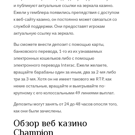
и публикуют актуальные ссылки на зеркала казино.
Ежели у гемблера появились препядствия с доступом
к веб-сайту казино, он постоянно может связаться со
службой поддержки. Они предоставят игрокам
актуальную ссылку на зеркало.
Вы сможете внести депозит с помощью карты,
банковского перевода, 1-го из их узнаваемых
электронных кошельков либо с помощью
электронного перевода Interac. Ежели желаете,
вращайте барабаны один за иным, два за 2-мя либо
три за 3-мя. Хотя он не имеет такового же RTP, как
некие остальные, вращайте и выигрывайте по-
крупному с его колоссальными 49 линиями выплат.
Депозиты могут занять от 24 до 48 часов опосля того,
как они были зачислены.
Обзор веб казино
Champion