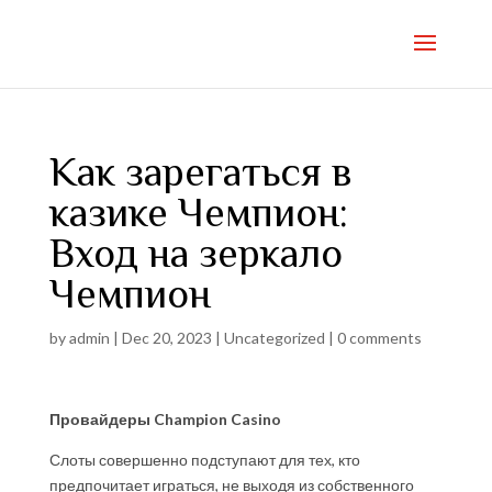
Как зарегаться в
казике Чемпион:
Вход на зеркало
Чемпион
by
admin
|
Dec 20, 2023
|
Uncategorized
|
0 comments
Провайдеры Champion Casino
Слоты совершенно подступают для тех, кто
предпочитает играться, не выходя из собственного