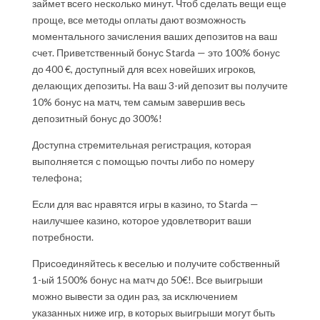
займет всего несколько минут. Чтоб сделать вещи еще
проще, все методы оплаты дают возможность
моментального зачисления ваших депозитов на ваш
счет. Приветственный бонус Starda — это 100% бонус
до 400 €, доступный для всех новейших игроков,
делающих депозиты. На ваш 3-ий депозит вы получите
10% бонус на матч, тем самым завершив весь
депозитный бонус до 300%!
Доступна стремительная регистрация, которая
выполняется с помощью почты либо по номеру
телефона;
Если для вас нравятся игры в казино, то Starda —
наилучшее казино, которое удовлетворит ваши
потребности.
Присоединяйтесь к веселью и получите собственный
1-ый 1500% бонус на матч до 50€!. Все выигрыши
можно вывести за один раз, за исключением
указанных ниже игр, в которых выигрыши могут быть