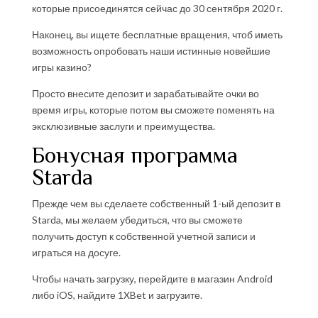
которые присоединятся сейчас до 30 сентября 2020 г.
Наконец, вы ищете бесплатные вращения, чтоб иметь
возможность опробовать наши истинные новейшие
игры казино?
Просто внесите депозит и зарабатывайте очки во
время игры, которые потом вы сможете поменять на
эксклюзивные заслуги и преимущества.
Бонусная программа
Starda
Прежде чем вы сделаете собственный 1-ый депозит в
Starda, мы желаем убедиться, что вы сможете
получить доступ к собственной учетной записи и
играться на досуге.
Чтобы начать загрузку, перейдите в магазин Android
либо iOS, найдите 1XBet и загрузите.