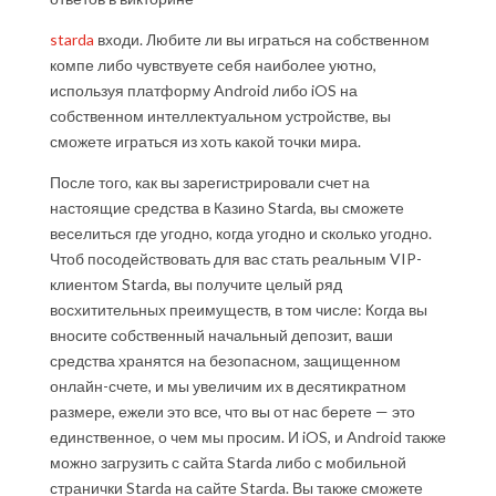
starda
входи. Любите ли вы играться на собственном
компе либо чувствуете себя наиболее уютно,
используя платформу Android либо iOS на
собственном интеллектуальном устройстве, вы
сможете играться из хоть какой точки мира.
После того, как вы зарегистрировали счет на
настоящие средства в Казино Starda, вы сможете
веселиться где угодно, когда угодно и сколько угодно.
Чтоб посодействовать для вас стать реальным VIP-
клиентом Starda, вы получите целый ряд
восхитительных преимуществ, в том числе: Когда вы
вносите собственный начальный депозит, ваши
средства хранятся на безопасном, защищенном
онлайн-счете, и мы увеличим их в десятикратном
размере, ежели это все, что вы от нас берете — это
единственное, о чем мы просим. И iOS, и Android также
можно загрузить с сайта Starda либо с мобильной
странички Starda на сайте Starda. Вы также сможете