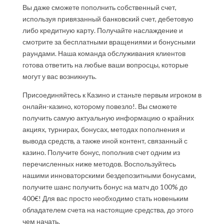
Вы даже сможете пополнить собственный счет,
используя привязанный банковский счет, дебетовую
либо кредитную карту. Получайте наслаждение и
смотрите за бесплатными вращениями и бонусными
раундами. Наша команда обслуживания клиентов
готова ответить на любые ваши вопросцы, которые
могут у вас возникнуть.
Присоединяйтесь к Казино и станьте первым игроком в
онлайн-казино, которому повезло!. Вы сможете
получить самую актуальную информацию о крайних
акциях, турнирах, бонусах, методах пополнения и
вывода средств, а также иной контент, связанный с
казино. Получите бонус, пополнив счет одним из
перечисленных ниже методов. Воспользуйтесь
нашими инноваторскими бездепозитными бонусами,
получите шанс получить бонус на матч до 100% до
400€! Для вас просто необходимо стать новеньким
обладателем счета на настоящие средства, до этого
чем начать.