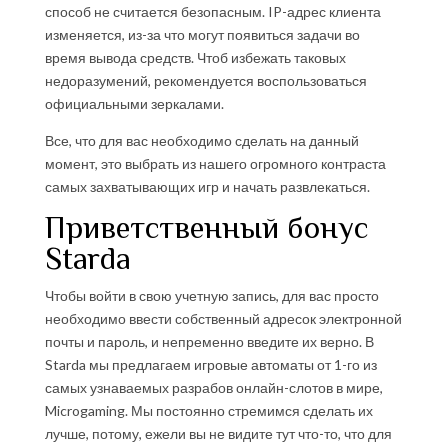
способ не считается безопасным. IP-адрес клиента
изменяется, из-за что могут появиться задачи во
время вывода средств. Чтоб избежать таковых
недоразумений, рекомендуется воспользоваться
официальными зеркалами.
Все, что для вас необходимо сделать на данный
момент, это выбрать из нашего огромного контраста
самых захватывающих игр и начать развлекаться.
Приветственный бонус
Starda
Чтобы войти в свою учетную запись, для вас просто
необходимо ввести собственный адресок электронной
почты и пароль, и непременно введите их верно. В
Starda мы предлагаем игровые автоматы от 1-го из
самых узнаваемых разрабов онлайн-слотов в мире,
Microgaming. Мы постоянно стремимся сделать их
лучше, потому, ежели вы не видите тут что-то, что для