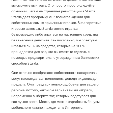
вы сможете выиграть. Это просто, просто следуйте
обычным шагам на страничке регистрации в Starda.
Starda дает програмку VIP-вознаграждений для
собственных самых приклнных игроков. В фаворитные
игровые автоматы Starda можно играться
безвозмездно либо играться на настоящие средства
без внесения депозита. Как постоянно, мы советуем
играться лишь на средства, которые на 100%
принадлежат для вас, что вы сможете сделать с
помощью предварительно утвержденных банковских
способов Starda.
Они отлично соображают собственного напарника и
могут наслаждаться волнением, доводя их двоих до
предела. Они предварительно одобрены для вашего
региона, потому, какой бы вариант вы ни избрали,
непременно выберите тот, который подступает для
вас лучше всего. Место, где можно заработать бонусы
мобильного казино, находится в Интернете.