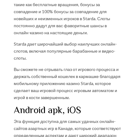
такие как бесплатные вращения, бонусы за
совпадение и 100% бонусы за совпадение для
новейших и неизменных игроков в Starda. Слоты
постоянно дадут для вас фаворитные шансы в
онлайн-казино на настоящие деньги.
Starda дает широчайший выбор наилучших онлайн-
слотов, включая популярные барабанные и видео-
слоты.
Вы сможете не отрывать глаз от игрового процесса и
держать собственный кошелек в кармашке благодаря
мобильному приложению казино Starda, которое
сделает ваш игровой процесс игровым автоматом и
игрой в кости завершенным.
Android apk, iOS
Эта функция доступна для самых удачных онлайн-
сайтов азартных игр в Канаде, которые соответствуют
определенным аспектам и дают широкий диапазон