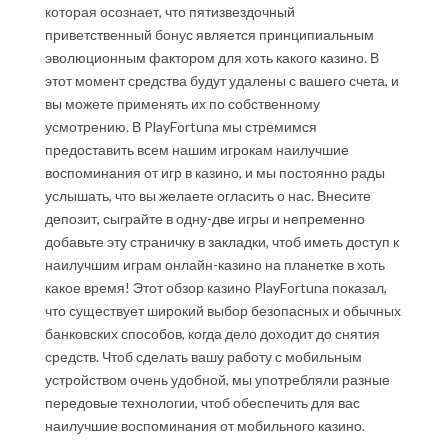
которая осознает, что пятизвездочный
приветственный бонус является принципиальным
эволюционным фактором для хоть какого казино. В
этот момент средства будут удалены с вашего счета, и
вы можете применять их по собственному
усмотрению. В PlayFortuna мы стремимся
предоставить всем нашим игрокам наилучшие
воспоминания от игр в казино, и мы постоянно рады
услышать, что вы желаете огласить о нас. Внесите
депозит, сыграйте в одну-две игры и непременно
добавьте эту страничку в закладки, чтоб иметь доступ к
наилучшим играм онлайн-казино на планетке в хоть
какое время! Этот обзор казино PlayFortuna показал,
что существует широкий выбор безопасных и обычных
банковских способов, когда дело доходит до снятия
средств. Чтоб сделать вашу работу с мобильным
устройством очень удобной, мы употребляли разные
передовые технологии, чтоб обеспечить для вас
наилучшие воспоминания от мобильного казино.