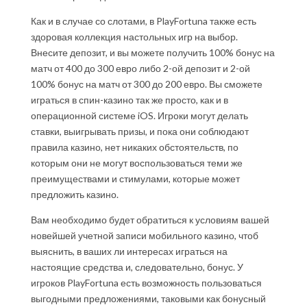
Как и в случае со слотами, в PlayFortuna также есть
здоровая коллекция настольных игр на выбор.
Внесите депозит, и вы можете получить 100% бонус на
матч от 400 до 300 евро либо 2-ой депозит и 2-ой
100% бонус на матч от 300 до 200 евро. Вы сможете
играться в спин-казино так же просто, как и в
операционной системе iOS. Игроки могут делать
ставки, выигрывать призы, и пока они соблюдают
правила казино, нет никаких обстоятельств, по
которым они не могут воспользоваться теми же
преимуществами и стимулами, которые может
предложить казино.
Вам необходимо будет обратиться к условиям вашей
новейшей учетной записи мобильного казино, чтоб
выяснить, в ваших ли интересах играться на
настоящие средства и, следовательно, бонус. У
игроков PlayFortuna есть возможность пользоваться
выгодными предложениями, таковыми как бонусный