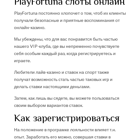
PlayFortuna слоты онлайн
PlayFortuna постоянно хлопочет о том, чтоб их клиенты
получали безопасные и приятные воспоминания от
онлайн-казино.
Мы убеждены, что для вас понравится быть частью
нашего VIP-клуба, где вы непременно почувствуете
себя особым каждый раз, когда регистрируетесь и
играете.
Любители лайв-казино и ставок на спорт также
получат возможность стать частью таковых игр и
делать ставки настоящими деньгами.
Затем, как лишь вы сядете, вы можете пользоваться
своим выбором вариантов ставок.
Как зарегистрироваться
На положение в програмке лояльности влияет т.н.
опыт. Заработать его можно, совершая ставки в