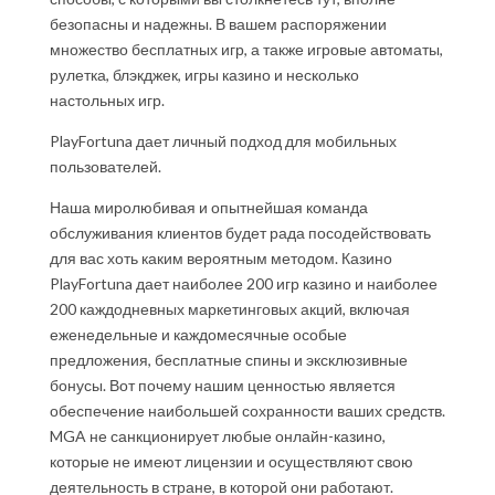
безопасны и надежны. В вашем распоряжении
множество бесплатных игр, а также игровые автоматы,
рулетка, блэкджек, игры казино и несколько
настольных игр.
PlayFortuna дает личный подход для мобильных
пользователей.
Наша миролюбивая и опытнейшая команда
обслуживания клиентов будет рада посодействовать
для вас хоть каким вероятным методом. Казино
PlayFortuna дает наиболее 200 игр казино и наиболее
200 каждодневных маркетинговых акций, включая
еженедельные и каждомесячные особые
предложения, бесплатные спины и эксклюзивные
бонусы. Вот почему нашим ценностью является
обеспечение наибольшей сохранности ваших средств.
MGA не санкционирует любые онлайн-казино,
которые не имеют лицензии и осуществляют свою
деятельность в стране, в которой они работают.