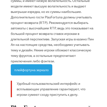
суммы, и имеют низкую волатильность. Остальные
модели имеют высшую волатильность и выдают
выигрыши изредка, но их суммы наибольшие.
Дополнительно гости PlayFortuna должны учитывать
процент возврата (RTP). Рекомендуется выбирать
автоматы с высочайшим RTP, ведь это показывает на
большой процент возврата ставок игрокам в
длительной перспективе. Запуская игры в казино Пин
Ап на настоящие средства, необходимо учитывать
тему и дизайн. Некие игроки обожают классическую
тему фруктов, а остальные предпочитают
приключения либо фэнтези.
плейфортуна зеркало
Удобный пользовательский интерфейс и
всплывающее управление гарантируют, что
игроки сумеют сходу приступить к делу.