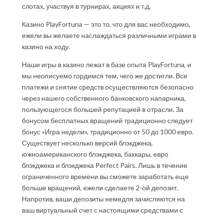
слотах, участвуя в турнирах, акциях и т.д.
Казино PlayFortuna — это то, что для вас необходимо,
ежели вы желаете наслаждаться различными играми в
казино на ходу.
Наши игры в казино лежат в базе опыта PlayFortuna, и
мы неописуемо гордимся тем, чего же достигли. Все
платежи и снятие средств осуществляются безопасно
через нашего собственного банковского напарника,
пользующегося большей репутацией в отрасли. За
бонусом бесплатных вращений традиционно следует
бонус «Игра недели», традиционно от 50 до 1000 евро.
Существует несколько версий блэкджека,
южноамериканского блэкджека, баккары, евро
блэкджека и блэкджека Perfect Pairs. Лишь в течение
ограниченного времени вы сможете заработать еще
больше вращений, ежели сделаете 2-ой депозит.
Напротив, ваши депозиты немедля зачисляются на
ваш виртуальный счет с настоящими средствами с