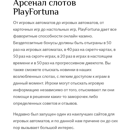
Арсенал слотов
PlayFortuna
От игровых автоматов до игровых автоматов, от
карточных игр до настольных игр, PlayFortuna дает все
фаворитные способности онлайн-казино.
Бездепозитные бонусы должны быть отыграны в 50
раз на игровых автоматах, в 40 раз на скретч-картах, в
50 раз на скрэтч-играх, в 20 раз в играх в настоящем
времени и в 50 раз на прогрессивном джекпоте. Вы
также сможете отыскать новинки в наших
возлюбленных слотах, с легким доступом к играм в
данный момент. Игроки могут отыскать игровую
информацию независимо от того, отыскивают ли они
помощи в решении каких-то заморочек либо
определенных советов и отзывов.
Недавно был запущен один из наилучших сайтов для
игровых автоматов, и по данной нам причине он до сих
пор вызывает большой интерес.