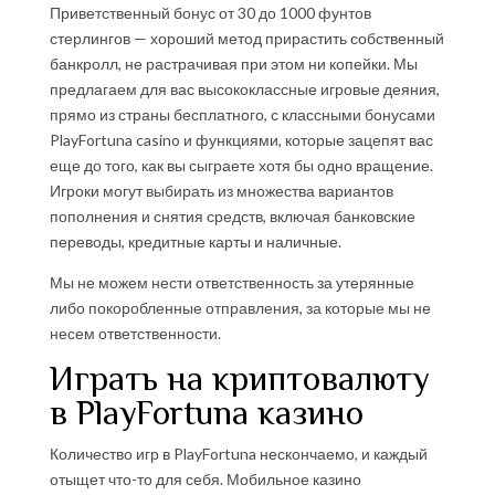
Приветственный бонус от 30 до 1000 фунтов
стерлингов — хороший метод прирастить собственный
банкролл, не растрачивая при этом ни копейки. Мы
предлагаем для вас высококлассные игровые деяния,
прямо из страны бесплатного, с классными бонусами
PlayFortuna casino и функциями, которые зацепят вас
еще до того, как вы сыграете хотя бы одно вращение.
Игроки могут выбирать из множества вариантов
пополнения и снятия средств, включая банковские
переводы, кредитные карты и наличные.
Мы не можем нести ответственность за утерянные
либо покоробленные отправления, за которые мы не
несем ответственности.
Играть на криптовалюту
в PlayFortuna казино
Количество игр в PlayFortuna нескончаемо, и каждый
отыщет что-то для себя. Мобильное казино