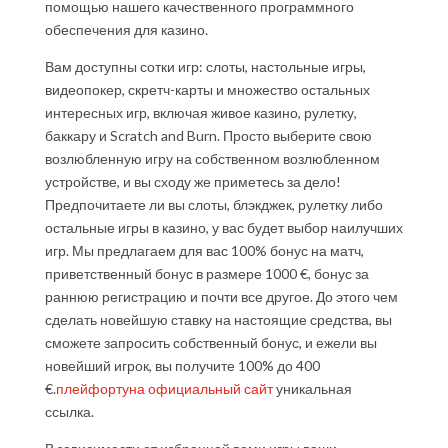
помощью нашего качественного программного
обеспечения для казино.
Вам доступны сотки игр: слоты, настольные игры,
видеопокер, скретч-карты и множество остальных
интересных игр, включая живое казино, рулетку,
баккару и Scratch and Burn. Просто выберите свою
возлюбленную игру на собственном возлюбленном
устройстве, и вы сходу же приметесь за дело!
Предпочитаете ли вы слоты, блэкджек, рулетку либо
остальные игры в казино, у вас будет выбор наилучших
игр. Мы предлагаем для вас 100% бонус на матч,
приветственный бонус в размере 1000 €, бонус за
раннюю регистрацию и почти все другое. До этого чем
сделать новейшую ставку на настоящие средства, вы
сможете запросить собственный бонус, и ежели вы
новейший игрок, вы получите 100% до 400
€.
плейфортуна официальный сайт
уникальная
ссылка.