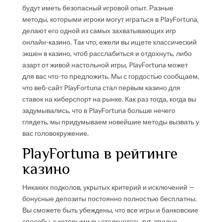
будут иметь безопасный игровой опыт. Разные
методы, которыми игроки могут играться в PlayFortuna,
делают его одной из самых захватывающих игр
онлайн-казино. Так что, ежели вы ищете классический
экшен в казино, чтоб расслабиться и отдохнуть, либо
азарт от живой настольной игры, PlayFortuna может
для вас что-то предложить. Мы с гордостью сообщаем,
что веб-сайт PlayFortuna стал первым казино для
ставок на киберспорт на рынке. Как раз тогда, когда вы
задумывались, что в PlayFortuna больше нечего
глядеть, мы придумываем новейшие методы вызвать у
вас головокружение.
PlayFortuna в рейтинге
казино
Никаких подколов, укрытых критерий и исключений —
бонусные депозиты постоянно полностью бесплатны.
Вы сможете быть убеждены, что все игры и банковские
способы, с которыми вы столкнетесь тут, вполне