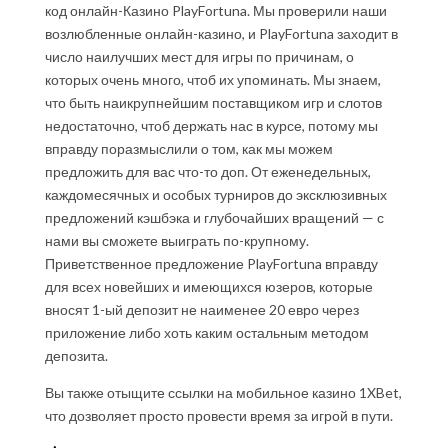
код онлайн-Казино PlayFortuna. Мы проверили наши
возлюбленные онлайн-казино, и PlayFortuna заходит в
число наилучших мест для игры по причинам, о
которых очень много, чтоб их упоминать. Мы знаем,
что быть наикрупнейшим поставщиком игр и слотов
недостаточно, чтоб держать нас в курсе, потому мы
вправду поразмыслили о том, как мы можем
предложить для вас что-то доп. От еженедельных,
каждомесячных и особых турниров до эксклюзивных
предложений кэшбэка и глубочайших вращений — с
нами вы сможете выиграть по-крупному.
Приветственное предложение PlayFortuna вправду
для всех новейших и имеющихся юзеров, которые
вносят 1-ый депозит не наименее 20 евро через
приложение либо хоть каким остальным методом
депозита.
Вы также отыщите ссылки на мобильное казино 1XBet,
что дозволяет просто провести время за игрой в пути.