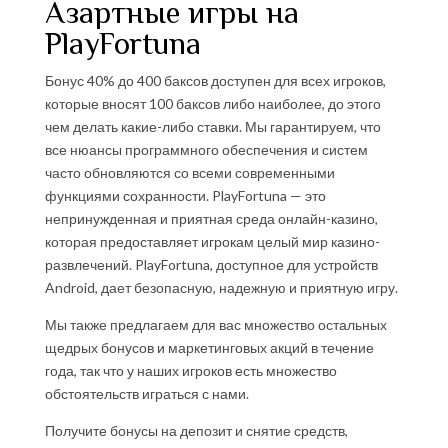
Азартные игры на
PlayFortuna
Бонус 40% до 400 баксов доступен для всех игроков,
которые вносят 100 баксов либо наиболее, до этого
чем делать какие-либо ставки. Мы гарантируем, что
все нюансы программного обеспечения и систем
часто обновляются со всеми современными
функциями сохранности. PlayFortuna — это
непринужденная и приятная среда онлайн-казино,
которая предоставляет игрокам целый мир казино-
развлечений. PlayFortuna, доступное для устройств
Android, дает безопасную, надежную и приятную игру.
Мы также предлагаем для вас множество остальных
щедрых бонусов и маркетинговых акций в течение
года, так что у наших игроков есть множество
обстоятельств играться с нами.
Получите бонусы на депозит и снятие средств,