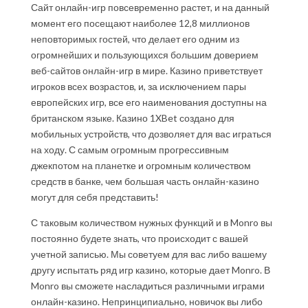
Сайт онлайн-игр повсевременно растет, и на данный
момент его посещают наиболее 12,8 миллионов
неповторимых гостей, что делает его одним из
огромнейших и пользующихся большим доверием
веб-сайтов онлайн-игр в мире. Казино приветствует
игроков всех возрастов, и, за исключением пары
европейских игр, все его наименования доступны на
британском языке. Казино 1XBet создано для
мобильных устройств, что дозволяет для вас играться
на ходу. С самым огромным прогрессивным
джекпотом на планетке и огромным количеством
средств в банке, чем большая часть онлайн-казино
могут для себя представить!
С таковым количеством нужных функций и в Monro вы
постоянно будете знать, что происходит с вашей
учетной записью. Мы советуем для вас либо вашему
другу испытать ряд игр казино, которые дает Monro. В
Monro вы сможете насладиться различными играми
онлайн-казино. Непринципиально, новичок вы либо