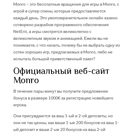
Monro – это бесплатные вращения для игры в Monro, с
игрой в супер спины, которые предоставляются
каждый день. Это умопомрачительное онлайн-казино
сотворено разрабом программного обеспечения
NetEnt, а игры смотрятся великолепно с
великолепным звуком и анимацией. Ежели вы не
понимаете, с что начать, почему бы не выбрать одну из
сотен хороших игр, предлагаемых в Monro, либо не
испытать большой приветственный пакет?
Официальный веб-сайт
Monro
В течение пары минут вы получите предложение
бонуса в размере 1000€ за регистрацию новейшего
игрока.
Они присуждаются за ваш 1-ый и 2-ой депозиты, но
они не так ценны, как ваши 1-ые 200 бонусов на ваш 1-
ый депозит и ваши 2-ые 20 бонусов на ваш 2-ой