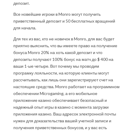
депозит.
Все новейшие игроки в Monro могут получить
приветственный депозит и 50 бесплатных вращений
для начала.
Для тех из вас, кто не новичок в Monro, для вас будет
приятно выяснить, что вы имеете право на получение
бонуса Monro 20% на хоть какой депозит и что
депозиты получают 100% бонус на матч до $ 400 на
ваши 1-ые четыре. Вот почему мы проводим
програмку лояльности, на которую клиенты могут
рассчитывать, как лишь они зарегистрируют счет на
настоящие средства. Monro работает на программном
обеспечении Microgaming, а его мобильное
приложение казино обеспечивает безопасный и
надежный опыт игры в казино с момента загрузки
приложения казино. Ваш адресок электронной почты
нужен для доказательства вашей учетной записи и
получения приветственных бонусов, и у вас есть