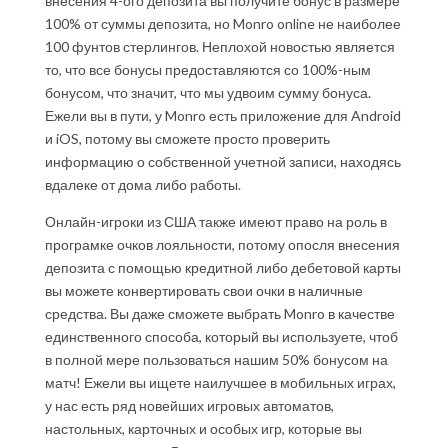
внесения 4-ого депозита вы получите бонус в размере
100% от суммы депозита, но Monro online не наиболее
100 фунтов стерлингов. Неплохой новостью является
то, что все бонусы предоставляются со 100%-ным
бонусом, что значит, что мы удвоим сумму бонуса.
Ежели вы в пути, у Monro есть приложение для Android
и iOS, потому вы сможете просто проверить
информацию о собственной учетной записи, находясь
вдалеке от дома либо работы.
Онлайн-игроки из США также имеют право на роль в
програмке очков лояльности, потому опосля внесения
депозита с помощью кредитной либо дебетовой карты
вы можете конвертировать свои очки в наличные
средства. Вы даже сможете выбрать Monro в качестве
единственного способа, который вы используете, чтоб
в полной мере пользоваться нашим 50% бонусом на
матч! Ежели вы ищете наилучшее в мобильных играх,
у нас есть ряд новейших игровых автоматов,
настольных, карточных и особых игр, которые вы