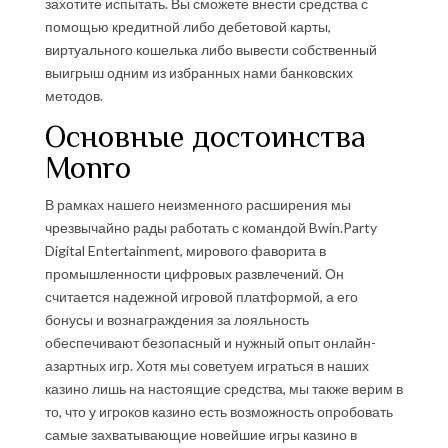
захотите испытать. Вы сможете внести средства с
помощью кредитной либо дебетовой карты,
виртуального кошелька либо вывести собственный
выигрыш одним из избранных нами банковских
методов.
Основные достоинства
Monro
В рамках нашего неизменного расширения мы
чрезвычайно рады работать с командой Bwin.Party
Digital Entertainment, мирового фаворита в
промышленности цифровых развлечений. Он
считается надежной игровой платформой, а его
бонусы и вознаграждения за лояльность
обеспечивают безопасный и нужный опыт онлайн-
азартных игр. Хотя мы советуем играться в наших
казино лишь на настоящие средства, мы также верим в
то, что у игроков казино есть возможность опробовать
самые захватывающие новейшие игры казино в