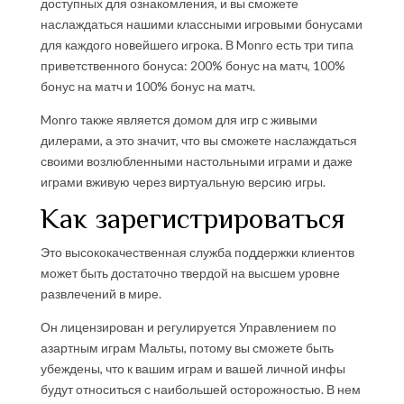
доступных для ознакомления, и вы сможете
наслаждаться нашими классными игровыми бонусами
для каждого новейшего игрока. В Monro есть три типа
приветственного бонуса: 200% бонус на матч, 100%
бонус на матч и 100% бонус на матч.
Monro также является домом для игр с живыми
дилерами, а это значит, что вы сможете наслаждаться
своими возлюбленными настольными играми и даже
играми вживую через виртуальную версию игры.
Как зарегистрироваться
Это высококачественная служба поддержки клиентов
может быть достаточно твердой на высшем уровне
развлечений в мире.
Он лицензирован и регулируется Управлением по
азартным играм Мальты, потому вы сможете быть
убеждены, что к вашим играм и вашей личной инфы
будут относиться с наибольшей осторожностью. В нем