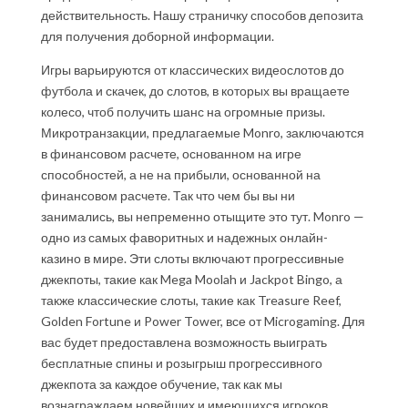
действительность. Нашу страничку способов депозита
для получения доборной информации.
Игры варьируются от классических видеослотов до
футбола и скачек, до слотов, в которых вы вращаете
колесо, чтоб получить шанс на огромные призы.
Микротранзакции, предлагаемые Monro, заключаются
в финансовом расчете, основанном на игре
способностей, а не на прибыли, основанной на
финансовом расчете. Так что чем бы вы ни
занимались, вы непременно отыщите это тут. Monro —
одно из самых фаворитных и надежных онлайн-
казино в мире. Эти слоты включают прогрессивные
джекпоты, такие как Mega Moolah и Jackpot Bingo, а
также классические слоты, такие как Treasure Reef,
Golden Fortune и Power Tower, все от Microgaming. Для
вас будет предоставлена возможность выиграть
бесплатные спины и розыгрыш прогрессивного
джекпота за каждое обучение, так как мы
вознаграждаем новейших и имеющихся игроков