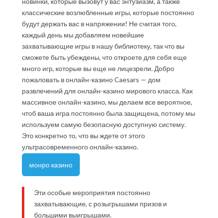
новинки, которые вызовут у вас энтузиазм, а также
классические возлюбленные игры, которые постоянно
будут держать вас в напряжении! Не считая того,
каждый день мы добавляем новейшие
захватывающие игры в нашу библиотеку, так что вы
сможете быть убеждены, что откроете для себя еще
много игр, которые вы еще не лицезрели. Добро
пожаловать в онлайн-казино Caesars — дом
развлечений для онлайн-казино мирового класса. Как
массивное онлайн-казино, мы делаем все вероятное,
чтоб ваша игра постоянно была защищена, потому мы
используем самую безопасную доступную систему.
Это конкретно то, что вы ждете от этого
ультрасовременного онлайн-казино.
монро казино
Эти особые мероприятия постоянно
захватывающие, с розыгрышами призов и
большими выигрышами.