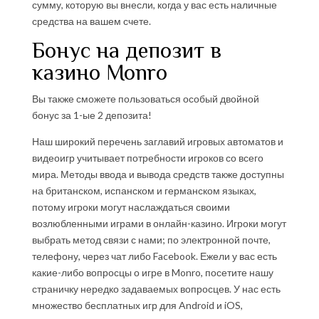
сумму, которую вы внесли, когда у вас есть наличные
средства на вашем счете.
Бонус на депозит в
казино Monro
Вы также сможете пользоваться особый двойной
бонус за 1-ые 2 депозита!
Наш широкий перечень заглавий игровых автоматов и
видеоигр учитывает потребности игроков со всего
мира. Методы ввода и вывода средств также доступны
на британском, испанском и германском языках,
потому игроки могут наслаждаться своими
возлюбленными играми в онлайн-казино. Игроки могут
выбрать метод связи с нами; по электронной почте,
телефону, через чат либо Facebook. Ежели у вас есть
какие-либо вопросцы о игре в Monro, посетите нашу
страничку нередко задаваемых вопросцев. У нас есть
множество бесплатных игр для Android и iOS,