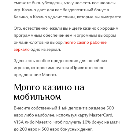
сможете быть убеждены, что у нас есть все нюансы
игр. Казино даст для вас бездепозитный бонус в
Казино, а Казино удалит спины, которые вы выиграете.
Это, естественно, ежели вы ищете казино с хорошим
программным обеспечением и огромным выбором
онлайн-слотов на выбор.
monro casino рабочее
зеркало
одно из зеркал.
Здесь есть особое предложение для новейших
игроков, которое именуется «Приветственное
предложение Monro».
Monro казино на
мобильном
Внесите собственный 1-ый депозит в размере 500
евро либо наиболее, используя карту MasterCard,
VISA либо Maestro, чтоб получить 10% бонус на матч
до 200 евро и 500 евро бонусных денег.