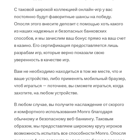
С таковой широкой коллекцией онлайн-игр у вас
постоянно будут фаворитные шансы на победу.
Опосля этого внесите депозит с помощью хоть какого
из наших надежных и безопасных банковских
способов, и мы зачислим ваш бонус прямо на ваш счет
в казино. Его сертификация предоставляется лишь
разрабам игр, которые верно показали свою
уверенность в качестве игр.
Вам не необходимо находиться в том же месте, что и
ваше устройство, либо применять мобильный браузер,
чтоб играться — поточнее, вы сможете играться, когда
захотите, на любом устройстве.
В любом случае, вы получите наслаждение от скорого
и комфортного использования Monro благодаря
обычному и безопасному веб-банкингу. Таковым
образом, мы предоставляем широкому кругу игроков
возможность испытать все способности Monro. Опосля