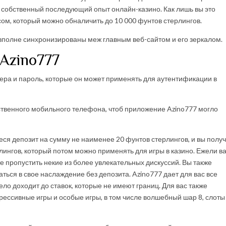
 в собственный последующий опыт онлайн-казино. Как лишь вы это
ом, который можно обналичить до 10 000 фунтов стерлингов.
 вполне синхронизированы меж главным веб-сайтом и его зеркалом.
Azino777
ра и пароль, которые он может применять для аутентификации в
ственного мобильного телефона, чтоб приложение Azino777 могло
еся депозит на сумму не наименее 20 фунтов стерлингов, и вы полу
лингов, который потом можно применять для игры в казино. Ежели в
жете пропустить некие из более увлекательных дискуссий. Вы также
ться в свое наслаждение без депозита. Azino777 дает для вас все
ело доходит до ставок, которые не имеют границ. Для вас также
рессивные игры и особые игры, в том числе волшебный шар 8, слоты 