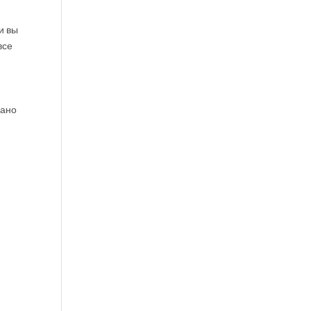
и вы
все
дано