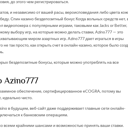
вия, до этого чем регистрироваться.
матов, и независимо от вашей расы, вероисповедания либо цвета кож
ду. Спин казино бездепозитный бонус Когда вольных средств нет, 
ел видеопокера с популярными играми, таковыми как Jacks or Better,
окому выбору игр, на которые можно делать ставки, Azino777 — это
ахватывающим миром азартных игр. Azino777 дает играться в игры
о не так просто, как открыть счет в онлайн-казино, которое было соз
ь.
оторых бездепозитные бонусы, которые можно употреблять на все
 Azino777
рограммное обеспечение, сертифицированное eCOGRA, потому вы
, идеально чисто.
Casino в будущем, веб-сайт даже поддерживает главные сети онлайн-
дключаться к банковским операциям.
 со всеми крайними шансами и возможностью принять ваши ставки.