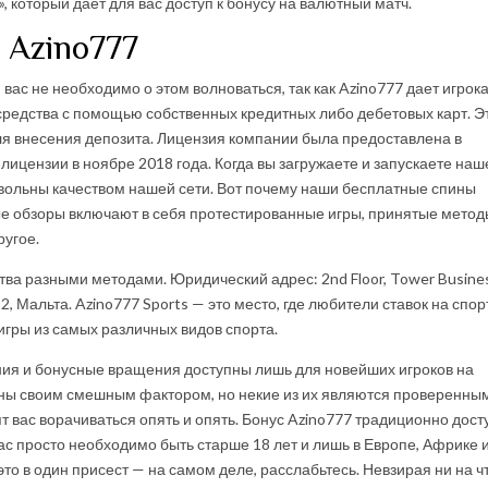
 который дает для вас доступ к бонусу на валютный матч.
 Azino777
вас не необходимо о этом волноваться, так как Azino777 дает игрок
 средства с помощью собственных кредитных либо дебетовых карт. Э
сля внесения депозита. Лицензия компании была предоставлена в
лицензии в ноябре 2018 года. Когда вы загружаете и запускаете наш
овольны качеством нашей сети. Вот почему наши бесплатные спины
е обзоры включают в себя протестированные игры, принятые мето
ругое.
тва разными методами. Юридический адрес: 2nd Floor, Tower Busine
122, Мальта. Azino777 Sports — это место, где любители ставок на спор
 игры из самых различных видов спорта.
ия и бонусные вращения доступны лишь для новейших игроков на
льны своим смешным фактором, но некие из их являются проверенны
вас ворачиваться опять и опять. Бонус Azino777 традиционно дост
ас просто необходимо быть старше 18 лет и лишь в Европе, Африке 
то в один присест — на самом деле, расслабьтесь. Невзирая ни на чт