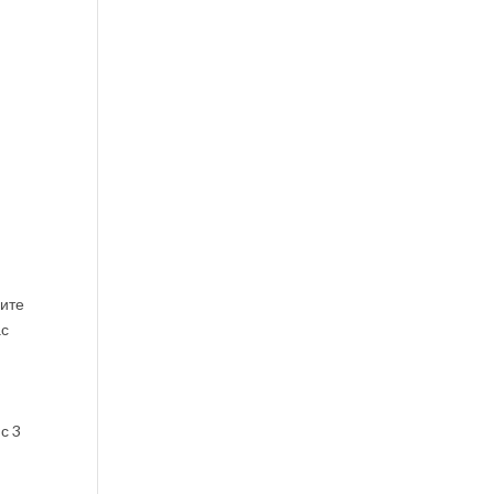
чите
ас
с 3