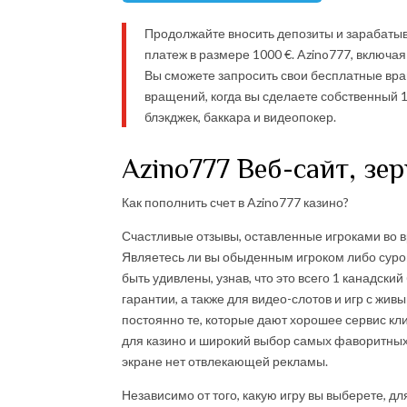
Продолжайте вносить депозиты и зарабатыва
платеж в размере 1000 €. Azino777, включая
Вы сможете запросить свои бесплатные вра
вращений, когда вы сделаете собственный 1
блэкджек, баккара и видеопокер.
Azino777 Веб-сайт, зер
Как пополнить счет в Azino777 казино?
Счастливые отзывы, оставленные игроками во в
Являетесь ли вы обыденным игроком либо суровы
быть удивлены, узнав, что это всего 1 канадск
гарантии, а также для видео-слотов и игр с жи
постоянно те, которые дают хорошее сервис кли
для казино и широкий выбор самых фаворитных о
экране нет отвлекающей рекламы.
Независимо от того, какую игру вы выберете, д