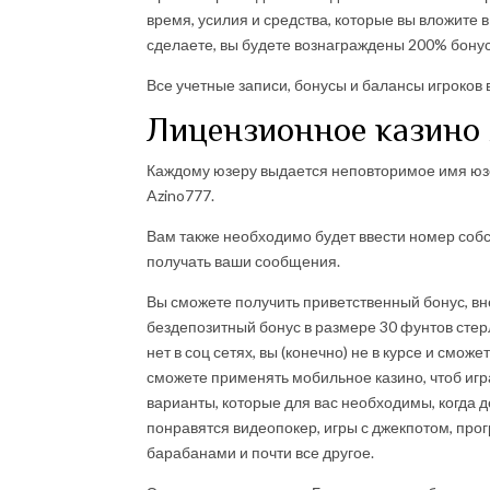
время, усилия и средства, которые вы вложите
сделаете, вы будете вознаграждены 200% бонус
Все учетные записи, бонусы и балансы игроков
Лицензионное казино 
Каждому юзеру выдается неповторимое имя юзе
Azino777.
Вам также необходимо будет ввести номер соб
получать ваши сообщения.
Вы сможете получить приветственный бонус, вн
бездепозитный бонус в размере 30 фунтов стер
нет в соц сетях, вы (конечно) не в курсе и смо
сможете применять мобильное казино, чтоб игра
варианты, которые для вас необходимы, когда д
понравятся видеопокер, игры с джекпотом, прог
барабанами и почти все другое.