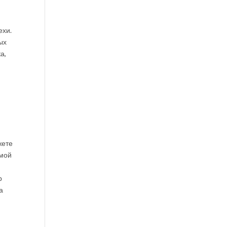
ехи.
ых
а,
жете
емой
р
а