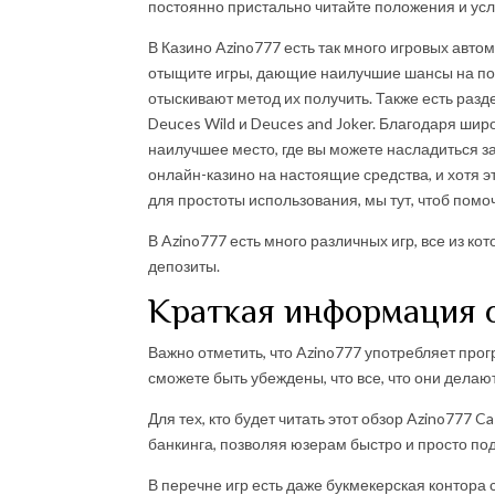
постоянно пристально читайте положения и усло
В Казино Azino777 есть так много игровых авто
отыщите игры, дающие наилучшие шансы на побе
отыскивают метод их получить. Также есть разд
Deuces Wild и Deuces and Joker. Благодаря шир
наилучшее место, где вы можете насладиться з
онлайн-казино на настоящие средства, и хотя эт
для простоты использования, мы тут, чтоб помоч
В Azino777 есть много различных игр, все из к
депозиты.
Краткая информация о
Важно отметить, что Azino777 употребляет п
сможете быть убеждены, что все, что они делают
Для тех, кто будет читать этот обзор Azino777 
банкинга, позволяя юзерам быстро и просто по
В перечне игр есть даже букмекерская контора