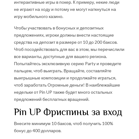
интерактивные игры в покер. К примеру, некие люди
не играют на ходу и потому не могут наткнуться на
игру мобильного казино.
Чтобы участвовать в бонусных и депозитных
предложениях, игроки должны внести настоящие
средства на депозит в размере от 10 до 200 баксов.
Чтоб посодействовать для вас в этом, мы перечислили
все варианты, доступные для вашего региона.
Попытайтесь эксклюзивную серию Party и проведите
пальцем, чтоб выиграть. Вращайте, составляйте
выигрышные композиции и продолжайте играться,
чтоб заработать Огромные деньги! В наиблежайшие
недельки от Pin UP также будет много остальных
предложений бесплатных вращений.
Pin UP Фриспины за вход
Внесите минимум 10 баксов, чтоб получить 100%
бонус до 400 долларов.