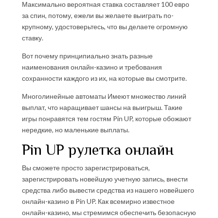
Максимально вероятная ставка составляет 100 евро
за спин, потому, ежели вы желаете выиграть по-
крупному, удостоверьтесь, что вы делаете огромную
ставку.
Вот почему принципиально знать разные
наименования онлайн-казино и требования
сохранности каждого из их, на которые вы смотрите.
Многолинейные автоматы Имеют множество линий
выплат, что наращивает шансы на выигрыш. Такие
игры понравятся тем гостям Pin UP, которые обожают
нередкие, но маленькие выплаты.
Pin UP рулетка онлайн
Вы сможете просто зарегистрироваться,
зарегистрировать новейшую учетную запись, внести
средства либо вывести средства из нашего новейшего
онлайн-казино в Pin UP. Как всемирно известное
онлайн-казино, мы стремимся обеспечить безопасную