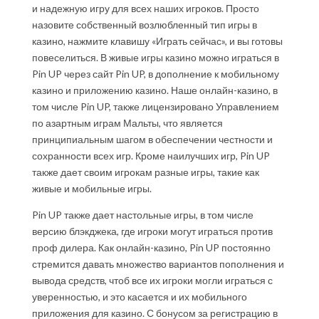
и надежную игру для всех наших игроков. Просто
назовите собственный возлюбленный тип игры в
казино, нажмите клавишу «Играть сейчас», и вы готовы
повеселиться. В живые игры казино можно играться в
Pin UP через сайт Pin UP, в дополнение к мобильному
казино и приложению казино. Наше онлайн-казино, в
том числе Pin UP, также лицензировано Управлением
по азартным играм Мальты, что является
принципиальным шагом в обеспечении честности и
сохранности всех игр. Кроме наилучших игр, Pin UP
также дает своим игрокам разные игры, такие как
живые и мобильные игры.
Pin UP также дает настольные игры, в том числе
версию блэкджека, где игроки могут играться против
проф дилера. Как онлайн-казино, Pin UP постоянно
стремится давать множество вариантов пополнения и
вывода средств, чтоб все их игроки могли играться с
уверенностью, и это касается и их мобильного
приложения для казино. С бонусом за регистрацию в