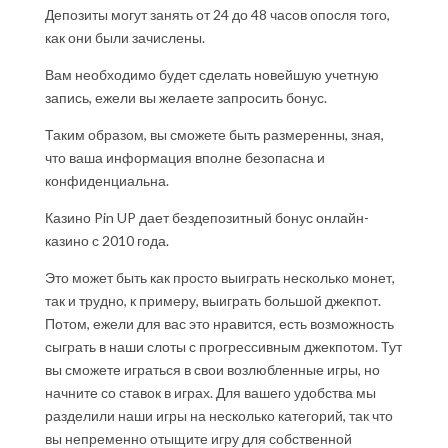
Депозиты могут занять от 24 до 48 часов опосля того,
как они были зачислены.
Вам необходимо будет сделать новейшую учетную
запись, ежели вы желаете запросить бонус.
Таким образом, вы сможете быть размеренны, зная,
что ваша информация вполне безопасна и
конфиденциальна.
Казино Pin UP дает бездепозитный бонус онлайн-
казино с 2010 года.
Это может быть как просто выиграть несколько монет,
так и трудно, к примеру, выиграть большой джекпот.
Потом, ежели для вас это нравится, есть возможность
сыграть в наши слоты с прогрессивным джекпотом. Тут
вы сможете играться в свои возлюбленные игры, но
начните со ставок в играх. Для вашего удобства мы
разделили наши игры на несколько категорий, так что
вы непременно отыщите игру для собственной