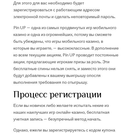
Для этого для вас необходимо будет
зарегистрироваться с работающим адресом
электронной почты и сделать неповторимый пароль.
Pin UP — одна из самых продвинутых игр мобильного
казино и одна из огромнейших, потому вы сможете
быть убеждены, что игры мобильного казино, в
которые вы играете, — высококлассные. В дополнение
ко всем текущим акциям, Pin UP проводит постоянные
акции, предлагающие игрокам призы за роль. Эти
бесплатные спины нельзя снять, и заместо этого они
будут добавлены к вашему выигрышу опосля
выполнения требования по отыгрышу.
Процесс регистрации
Если вы новичок либо желаете испытать некие из
наших наилучших игр онлайн-казино, бесплатная
учетная запись — безупречный метод начать.
Однако, ежели вы зарегистрируетесь с кодом купона