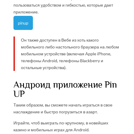
пользоваться удобством и гибкостью, которые дает
приложение.
pinup
Он также доступен в Вебе из хоть какого
мобильного либо настольного браузера на любом
мобильном устройстве (включая Apple iPhone,
телефоны Android, телефоны Blackberry и
остальные устройства).
Андроид приложение Pin
UP
Таким образом, вы сможете начать играться в свое
наслаждение и быстро погрузиться в азарт.
Играйте, чтоб выиграть по-крупному, в новейших
казино и мобильных играх для Android.