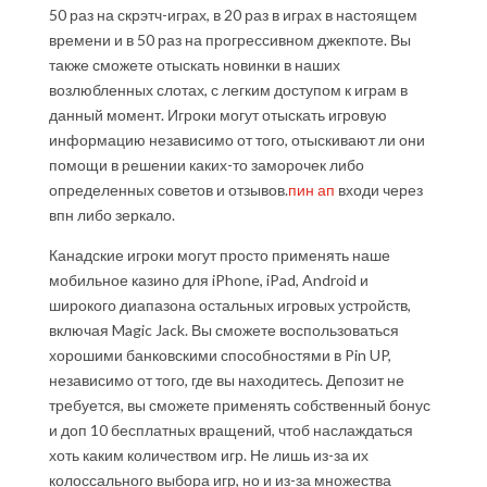
50 раз на скрэтч-играх, в 20 раз в играх в настоящем
времени и в 50 раз на прогрессивном джекпоте. Вы
также сможете отыскать новинки в наших
возлюбленных слотах, с легким доступом к играм в
данный момент. Игроки могут отыскать игровую
информацию независимо от того, отыскивают ли они
помощи в решении каких-то заморочек либо
определенных советов и отзывов.
пин ап
входи через
впн либо зеркало.
Канадские игроки могут просто применять наше
мобильное казино для iPhone, iPad, Android и
широкого диапазона остальных игровых устройств,
включая Magic Jack. Вы сможете воспользоваться
хорошими банковскими способностями в Pin UP,
независимо от того, где вы находитесь. Депозит не
требуется, вы сможете применять собственный бонус
и доп 10 бесплатных вращений, чтоб наслаждаться
хоть каким количеством игр. Не лишь из-за их
колоссального выбора игр, но и из-за множества