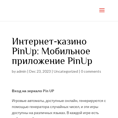
Интернет-казино
PinUp: Мобильное
приложение PinUp
by
admin
|
Dec 23, 2023
|
Uncategorized
|
0 comments
Вход на зеркало Pin UP
Игровые автоматы, доступные онлайн, генерируются с
помощью генератора случайных чисел, и эти игры
доступны на различных языках. В каждой игре есть