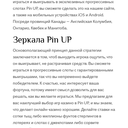
играться и выигрывать в эксклюзивных прогрессивных
слотах Pin UP, вы сможете сделать это на нашем сайте,
а также на мобильных устройствах iOS и Android.
Посреди провинций Канады — Английская Колумбия,
Онтарио, Квебек и Манитоба.
Зеркала Pin UP
Основополагающий принцип данной стратегии
заключается в том, чтоб вынудить игрока ощутить, что
он выигрывает, не растрачивая средств. Вы сможете
играться в прогрессивные слоты с гарантированными
выигрышами, так что вы непременно выйдете
победителем. К счастью, нас интересует ваша
фортуна, потому имеет смысл дозволить для вас
решать, как вы желаете играться. Мы предлагаем для
вас наилучший выбор игр казино в Pin UP, и мы знаем,
что делает онлайн-казино хорошим. Делайте ставки на
сотки тыщ либо миллионы фунтов стерлингов в
лотереях и слотах с джекпотами либо сорвите