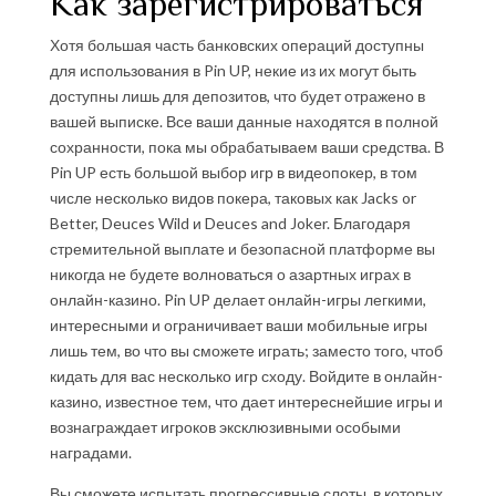
Как зарегистрироваться
Хотя большая часть банковских операций доступны
для использования в Pin UP, некие из их могут быть
доступны лишь для депозитов, что будет отражено в
вашей выписке. Все ваши данные находятся в полной
сохранности, пока мы обрабатываем ваши средства. В
Pin UP есть большой выбор игр в видеопокер, в том
числе несколько видов покера, таковых как Jacks or
Better, Deuces Wild и Deuces and Joker. Благодаря
стремительной выплате и безопасной платформе вы
никогда не будете волноваться о азартных играх в
онлайн-казино. Pin UP делает онлайн-игры легкими,
интересными и ограничивает ваши мобильные игры
лишь тем, во что вы сможете играть; заместо того, чтоб
кидать для вас несколько игр сходу. Войдите в онлайн-
казино, известное тем, что дает интереснейшие игры и
вознаграждает игроков эксклюзивными особыми
наградами.
Вы сможете испытать прогрессивные слоты, в которых