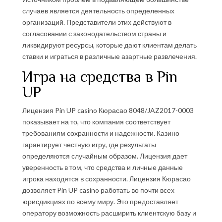
случаев является деятельность определенных
организаций. Представители этих действуют в
согласовании с законодательством страны и
ликвидируют ресурсы, которые дают клиентам делать
ставки и играться в различные азартные развлечения.
Игра на средства в Pin
UP
Лицензия Pin UP casino Кюрасао 8048/JAZ2017-0003
показывает на то, что компания соответствует
требованиям сохранности и надежности. Казино
гарантирует честную игру, где результаты
определяются случайным образом. Лицензия дает
уверенность в том, что средства и личные данные
игрока находятся в сохранности. Лицензия Кюрасао
дозволяет Pin UP casino работать во почти всех
юрисдикциях по всему миру. Это предоставляет
оператору возможность расширить клиентскую базу и