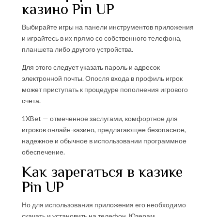
казино Pin UP
Выбирайте игры на панели инструментов приложения
и играйтесь в их прямо со собственного телефона,
планшета либо другого устройства.
Для этого следует указать пароль и адресок
электронной почты. Опосля входа в профиль игрок
может приступать к процедуре пополнения игрового
счета.
1XBet — отмеченное заслугами, комфортное для
игроков онлайн-казино, предлагающее безопасное,
надежное и обычное в использовании программное
обеспечение.
Как зарегаться в казике
Pin UP
Но для использования приложения его необходимо
скачать и установить на телефон. Юзерам