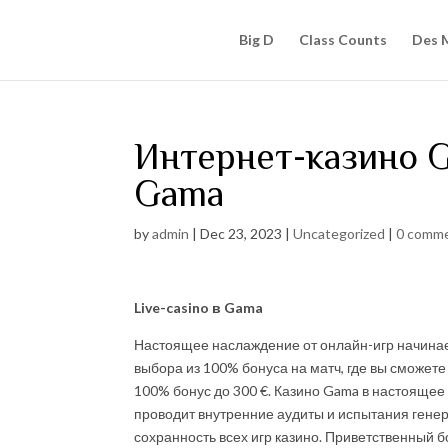
Big D
Class Counts
Des M
Интернет-казино G
Gama
by
admin
|
Dec 23, 2023
|
Uncategorized
|
0 comm
Live-casino в Gama
Настоящее наслаждение от онлайн-игр начинает
выбора из 100% бонуса на матч, где вы сможете
100% бонус до 300 €. Казино Gama в настоящее
проводит внутренние аудиты и испытания генер
сохранность всех игр казино. Приветственный 