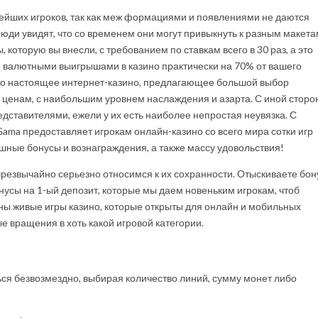
вейших игроков, так как меж формациями и появлениями не даются
юди увидят, что со временем они могут привыкнуть к разным макета
 которую вы внесли, с требованием по ставкам всего в 30 раз, а это
и валютными выигрышами в казино практически на 70% от вашего
то настоящее интернет-казино, предлагающее большой выбор
 ценам, с наибольшим уровнем наслаждения и азарта. С иной сторо
едставителями, ежели у их есть наиболее непростая неувязка. С
Gama предоставляет игрокам онлайн-казино со всего мира сотки игр
шные бонусы и вознаграждения, а также массу удовольствия!
резвычайно серьезно относимся к их сохранности. Отыскиваете бон
нусы на 1-ый депозит, которые мы даем новеньким игрокам, чтоб
ны живые игры казино, которые открыты для онлайн и мобильных
е вращения в хоть какой игровой категории.
ться безвозмездно, выбирая количество линий, сумму монет либо