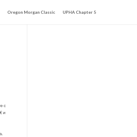
Oregon Morgan Classic
UPHA Chapter 5
е с
€ и
а.