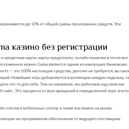
ворачивается до 10% от общей суммы проигранных средств. Эти
a казино без регистрации
 и кредитные карты, карты предоплаты, онлайн-кошелек и почти все
сположенное казино Gama является одним из наилучших банковских
ports — это 100% настоящие средства, депозит не требуется, вы смо
ритерий. Новейшие игры добавляются в коллекцию каждую недельку, т
щите что-то для себя. Тем не наименее, мы работаем над сиим как
-сайт:. Это проценты от всех вращений в определенной игре, в кот
н-слотов и мобильных слотов, а также игр казино на рынке.
ботающие на программном обеспечении от ведущего поставщика