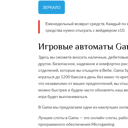
ЗЕРКАЛО
Еженедельный возврат средств. Каждый пн 
средства нужно отыграть с вейджером х10.
Игровые автоматы Gam
Здесь вы сможете вносить наличные, дебетовые
другое. Безопасное, надежное и комфортно ра
отделений, которые вы отыщите в Вебе. Gama S
играться до 1200 баксов в день без каких-то к
что независимо от ваших предпочтений, вы оты
можно быстрее и будем часто обновлять наш веб
игра будет выплачиваться.
В Gama мы предлагаем одни из наилучших онлай
Лучшие слоты в Gama — это онлайн-слоты, ра
программного обеспечения Microgaming.