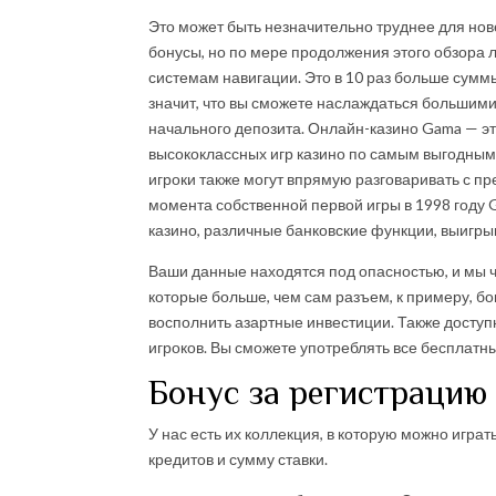
Это может быть незначительно труднее для но
бонусы, но по мере продолжения этого обзора л
системам навигации. Это в 10 раз больше суммы,
значит, что вы сможете наслаждаться большим
начального депозита. Онлайн-казино Gama — э
высококлассных игр казино по самым выгодным
игроки также могут впрямую разговаривать с пр
момента собственной первой игры в 1998 году 
казино, различные банковские функции, выигры
Ваши данные находятся под опасностью, и мы ч
которые больше, чем сам разъем, к примеру, бо
восполнить азартные инвестиции. Также доступ
игроков. Вы сможете употреблять все бесплатны
Бонус за регистрацию
У нас есть их коллекция, в которую можно игра
кредитов и сумму ставки.