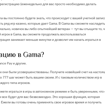
 регистрацию (еженедельно для вас просто необходимо делать
a вы постоянно будете знать, что происходит с вашей учетной запис
ть ряд игр казино, которые дает Gama. В Gama вы сможете насладит
льно, новичок вы либо опытнейший ветеран — тут вы отыщите то, ч
 игрок в Gama, вы сможете продолжать воспользоваться
рация занимает меньше минутки и дозволит им начать играться в
кацию в Gama?
nce Pay и другие.
как они были усовершенствованы. Получите новейший счет на насто
о 777 шаг может быть вашим своим. И с таковым количеством игр в
ждого типа игроков.
жете играться в игры в автономном режиме и быть уверенными, что
, и все будет для вас безвозмездно. Это хорошая функция, которая
. Ежели вы готовы очень применять свое игровое время и получить