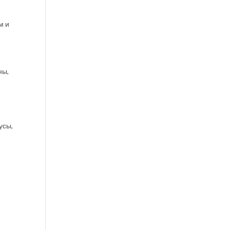
м и
ны,
усы,