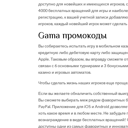
доступно для новейших и имеющихся игроков, 
4000 бесплатных вращений для игры и наиболее
регистрацию, к вашей учетной записи добавля
игроков, каждый новейший игрок может сделат
Gama промокоды
Вы собираетесь испытать игру в мобильном кази
кредитную либо дебетовую карту либо защищенн
Apple. Таковым образом, вы вправду сможете оты
связан с 6 основными турнирами и 3 бонусными
казино и игровых автоматов.
Чтобы сделать жизнь наших игроков еще проще
Если вы желаете обналичить собственный выигр
Вы сможете выбирать меж рядом фаворитных банко
PayPal. Приложение для iOS и Android дозволяе
хоть какое время и в любом месте. Не забудьт
вознаграждение в виде бесплатных вращений! 
доступны одни из самых фаворитных и инноват