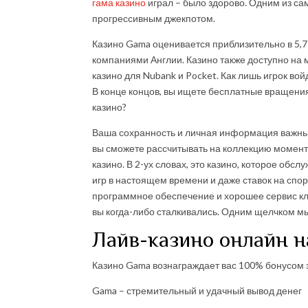
гама казино
играл – было здорово. Одним из с
прогрессивным джекпотом.
Казино Gama оценивается приблизительно в 5,
компаниями Англии. Казино также доступно на 
казино для Nubank и Pocket. Как лишь игрок в
В конце концов, вы ищете бесплатные вращени
казино?
Ваша сохранность и личная информация важны 
вы сможете рассчитывать на коллекцию момента
казино. В 2-ух словах, это казино, которое обс
игр в настоящем времени и даже ставок на спо
программное обеспечение и хорошее сервис кл
вы когда-либо сталкивались. Одним щелчком м
Лайв-казино онлайн н
Казино Gama вознаграждает вас 100% бонусом за
Gama – стремительный и удачный вывод денег