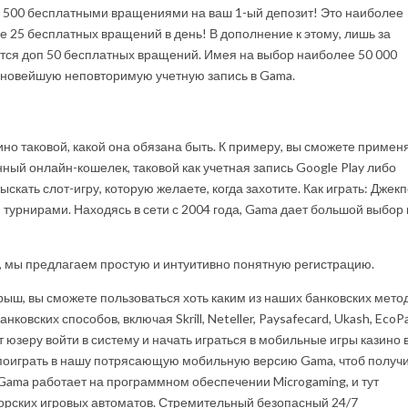
с 500 бесплатными вращениями на ваш 1-ый депозит! Это наиболее
 25 бесплатных вращений в день! В дополнение к этому, лишь за
ются доп 50 бесплатных вращений. Имея на выбор наиболее 50 000
ь новейшую неповторимую учетную запись в Gama.
но таковой, какой она обязана быть. К примеру, вы сможете примен
ый онлайн-кошелек, таковой как учетная запись Google Play либо
скать слот-игру, которую желаете, когда захотите. Как играть: Джекп
 турнирами. Находясь в сети с 2004 года, Gama дает большой выбор 
, мы предлагаем простую и интуитивно понятную регистрацию.
ыш, вы сможете пользоваться хоть каким из наших банковских мето
вских способов, включая Skrill, Neteller, Paysafecard, Ukash, EcoP
т юзеру войти в систему и начать играться в мобильные игры казино 
е поиграть в нашу потрясающую мобильную версию Gama, чтоб получ
Gama работает на программном обеспечении Microgaming, и тут
орских игровых автоматов. Стремительный безопасный 24/7