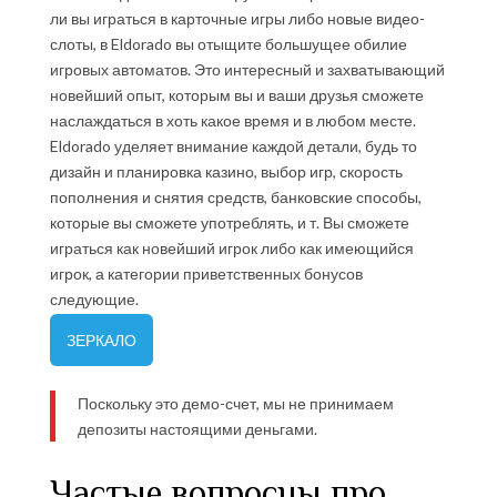
ли вы играться в карточные игры либо новые видео-
слоты, в Eldorado вы отыщите большущее обилие
игровых автоматов. Это интересный и захватывающий
новейший опыт, которым вы и ваши друзья сможете
наслаждаться в хоть какое время и в любом месте.
Eldorado уделяет внимание каждой детали, будь то
дизайн и планировка казино, выбор игр, скорость
пополнения и снятия средств, банковские способы,
которые вы сможете употреблять, и т. Вы сможете
играться как новейший игрок либо как имеющийся
игрок, а категории приветственных бонусов
следующие.
ЗЕРКАЛО
Поскольку это демо-счет, мы не принимаем
депозиты настоящими деньгами.
Частые вопросцы про