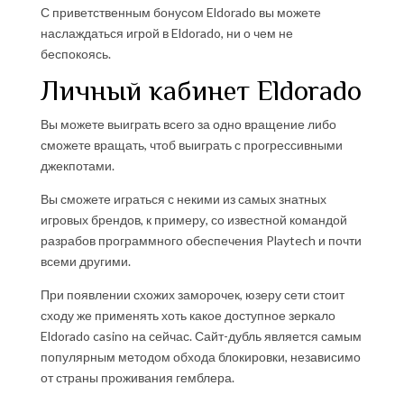
С приветственным бонусом Eldorado вы можете
наслаждаться игрой в Eldorado, ни о чем не
беспокоясь.
Личный кабинет Eldorado
Вы можете выиграть всего за одно вращение либо
сможете вращать, чтоб выиграть с прогрессивными
джекпотами.
Вы сможете играться с некими из самых знатных
игровых брендов, к примеру, со известной командой
разрабов программного обеспечения Playtech и почти
всеми другими.
При появлении схожих заморочек, юзеру сети стоит
сходу же применять хоть какое доступное зеркало
Eldorado casino на сейчас. Сайт-дубль является самым
популярным методом обхода блокировки, независимо
от страны проживания гемблера.