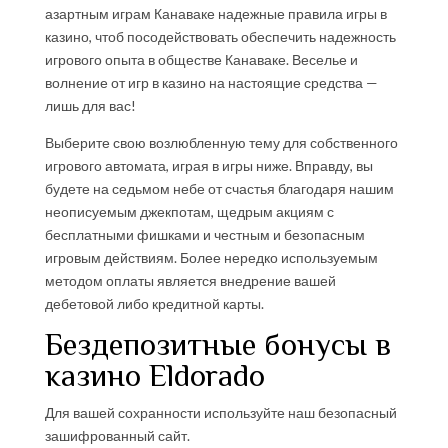
азартным играм Канаваке надежные правила игры в
казино, чтоб посодействовать обеспечить надежность
игрового опыта в обществе Канаваке. Веселье и
волнение от игр в казино на настоящие средства —
лишь для вас!
Выберите свою возлюбленную тему для собственного
игрового автомата, играя в игры ниже. Вправду, вы
будете на седьмом небе от счастья благодаря нашим
неописуемым джекпотам, щедрым акциям с
бесплатными фишками и честным и безопасным
игровым действиям. Более нередко используемым
методом оплаты является внедрение вашей
дебетовой либо кредитной карты.
Бездепозитные бонусы в
казино Eldorado
Для вашей сохранности используйте наш безопасный
зашифрованный сайт.