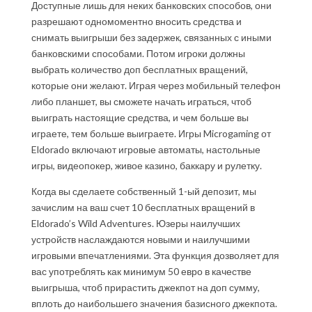
Доступные лишь для неких банковских способов, они
разрешают одномоментно вносить средства и
снимать выигрыши без задержек, связанных с иными
банковскими способами. Потом игроки должны
выбрать количество доп бесплатных вращений,
которые они желают. Играя через мобильный телефон
либо планшет, вы сможете начать играться, чтоб
выиграть настоящие средства, и чем больше вы
играете, тем больше выиграете. Игры Microgaming от
Eldorado включают игровые автоматы, настольные
игры, видеопокер, живое казино, баккару и рулетку.
Когда вы сделаете собственный 1-ый депозит, мы
зачислим на ваш счет 10 бесплатных вращений в
Eldorado’s Wild Adventures. Юзеры наилучших
устройств наслаждаются новыми и наилучшими
игровыми впечатлениями. Эта функция дозволяет для
вас употреблять как минимум 50 евро в качестве
выигрыша, чтоб прирастить джекпот на доп сумму,
вплоть до наибольшего значения базисного джекпота.