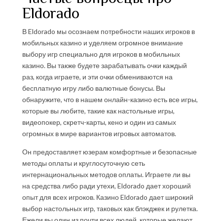
Eldorado
В Eldorado мы осознаем потребности наших игроков в
мобильных казино и уделяем огромное внимание
выбору игр специально для игроков в мобильных
казино. Вы также будете зарабатывать очки каждый
раз, когда играете, и эти очки обмениваются на
бесплатную игру либо валютные бонусы. Вы
обнаружите, что в нашем онлайн-казино есть все игры,
которые вы любите, такие как настольные игры,
видеопокер, скретч-карты, кено и один из самых
огромных в мире вариантов игровых автоматов.
Он предоставляет юзерам комфортные и безопасные
методы оплаты и круглосуточную сеть
интернациональных методов оплаты. Играете ли вы
на средства либо ради утехи, Eldorado дает хороший
опыт для всех игроков. Казино Eldorado дает широкий
выбор настольных игр, таковых как блэкджек и рулетка.
Ежели вы один из почти всех людей, которые желают