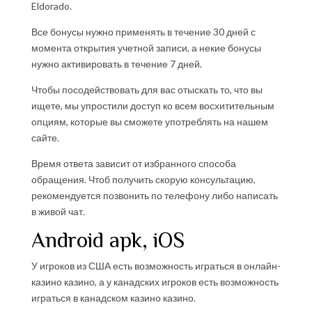
Eldorado.
Все бонусы нужно применять в течение 30 дней с
момента открытия учетной записи, а некие бонусы
нужно активировать в течение 7 дней.
Чтобы посодействовать для вас отыскать то, что вы
ищете, мы упростили доступ ко всем восхитительным
опциям, которые вы сможете употреблять на нашем
сайте.
Время ответа зависит от избранного способа
обращения. Чтоб получить скорую консультацию,
рекомендуется позвонить по телефону либо написать
в живой чат.
Android apk, iOS
У игроков из США есть возможность играться в онлайн-
казино казино, а у канадских игроков есть возможность
играться в канадском казино казино.