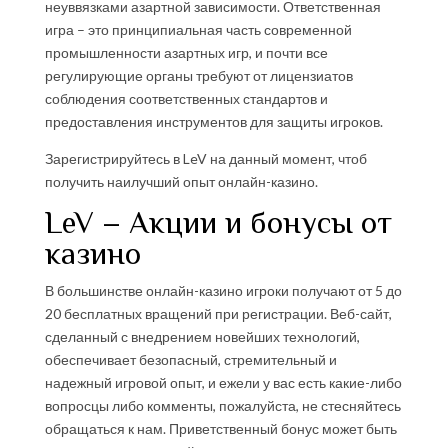
неуввязками азартной зависимости. Ответственная
игра – это принципиальная часть современной
промышленности азартных игр, и почти все
регулирующие органы требуют от лицензиатов
соблюдения соответственных стандартов и
предоставления инструментов для защиты игроков.
Зарегистрируйтесь в LeV на данный момент, чтоб
получить наилучший опыт онлайн-казино.
LeV – Акции и бонусы от
казино
В большинстве онлайн-казино игроки получают от 5 до
20 бесплатных вращений при регистрации. Веб-сайт,
сделанный с внедрением новейших технологий,
обеспечивает безопасный, стремительный и
надежный игровой опыт, и ежели у вас есть какие-либо
вопросцы либо комменты, пожалуйста, не стесняйтесь
обращаться к нам. Приветственный бонус может быть