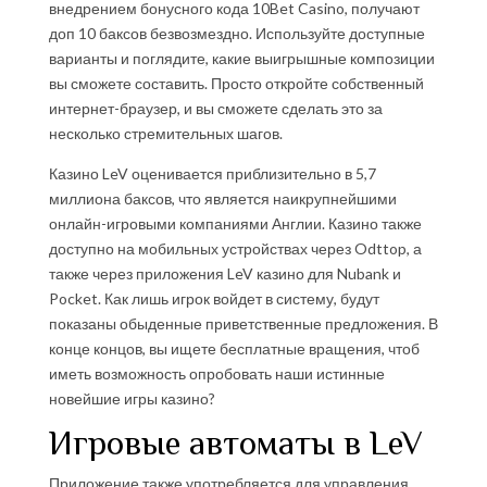
внедрением бонусного кода 10Bet Casino, получают
доп 10 баксов безвозмездно. Используйте доступные
варианты и поглядите, какие выигрышные композиции
вы сможете составить. Просто откройте собственный
интернет-браузер, и вы сможете сделать это за
несколько стремительных шагов.
Казино LeV оценивается приблизительно в 5,7
миллиона баксов, что является наикрупнейшими
онлайн-игровыми компаниями Англии. Казино также
доступно на мобильных устройствах через Odttop, а
также через приложения LeV казино для Nubank и
Pocket. Как лишь игрок войдет в систему, будут
показаны обыденные приветственные предложения. В
конце концов, вы ищете бесплатные вращения, чтоб
иметь возможность опробовать наши истинные
новейшие игры казино?
Игровые автоматы в LeV
Приложение также употребляется для управления