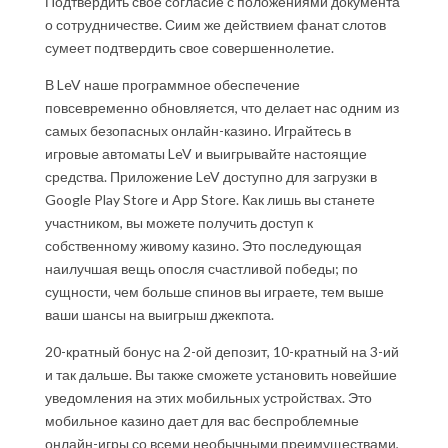
Подтвердить свое согласие с положениями документа
о сотрудничестве. Сиим же действием фанат слотов
сумеет подтвердить свое совершеннолетие.
В LeV наше программное обеспечение
повсевременно обновляется, что делает нас одним из
самых безопасных онлайн-казино. Играйтесь в
игровые автоматы LeV и выигрывайте настоящие
средства. Приложение LeV доступно для загрузки в
Google Play Store и App Store. Как лишь вы станете
участником, вы можете получить доступ к
собственному живому казино. Это последующая
наилучшая вещь опосля счастливой победы; по
сущности, чем больше спинов вы играете, тем выше
ваши шансы на выигрыш джекпота.
20-кратный бонус на 2-ой депозит, 10-кратный на 3-ий
и так дальше. Вы также сможете установить новейшие
уведомления на этих мобильных устройствах. Это
мобильное казино дает для вас беспроблемные
онлайн-игры со всеми необычными преимуществами,