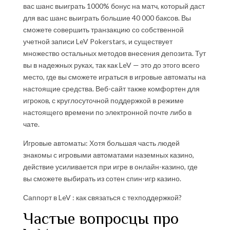
вас шанс выиграть 1000% бонус на матч, который даст
для вас шанс выиграть большие 40 000 баксов. Вы
сможете совершить транзакцию со собственной
учетной записи LeV Pokerstars, и существует
множество остальных методов внесения депозита. Тут
вы в надежных руках, так как LeV — это до этого всего
место, где вы сможете играться в игровые автоматы на
настоящие средства. Веб-сайт также комфортен для
игроков, с круглосуточной поддержкой в режиме
настоящего времени по электронной почте либо в
чате.
Игровые автоматы: Хотя большая часть людей
знакомы с игровыми автоматами наземных казино,
действие усиливается при игре в онлайн-казино, где
вы сможете выбирать из сотен спин-игр казино.
Саппорт в LeV : как связаться с техподдержкой?
Частые вопросцы про