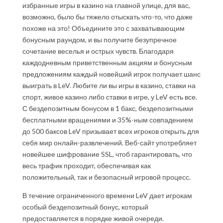
избранные игры в казино на главной улице, для вас,
возможно, было бы тяжело отыскать что-то, что даже
похоже на это! Объедините это с захватывающим
бонусным раундом, и вы получите безупречное
сочетание веселья и острых чувств. Благодаря
каждодневным приветственным акциям и бонусным
предложениям каждый новейший игрок получает шанс
выиграть в LeV. Любите ли вы игры в казино, ставки на
спорт, живое казино либо ставки в игре, у LeV есть все.
С бездепозитным бонусом в 1 бакс, бездепозитными
бесплатными вращениями и 35%-ным совпадением
до 500 баксов LeV призывает всех игроков открыть для
себя мир онлайн-развлечений. Веб-сайт употребляет
новейшее шифрование SSL, чтоб гарантировать, что
весь трафик проходит, обеспечивая как
положительный, так и безопасный игровой процесс.
В течение ограниченного времени LeV дает игрокам
особый бездепозитный бонус, который
предоставляется в порядке живой очереди.