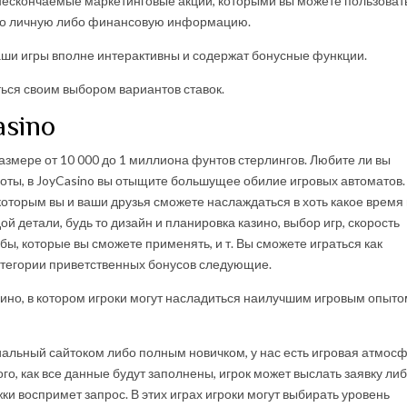
ь нескончаемые маркетинговые акции, которыми вы можете пользоват
ибо личную либо финансовую информацию.
 наши игры вполне интерактивны и содержат бонусные функции.
ться своим выбором вариантов ставок.
sino
размере от 10 000 до 1 миллиона фунтов стерлингов. Любите ли вы
лоты, в JoyCasino вы отыщите большущее обилие игровых автоматов.
торым вы и ваши друзья сможете наслаждаться в хоть какое время 
й детали, будь то дизайн и планировка казино, выбор игр, скорость
бы, которые вы сможете применять, и т. Вы сможете играться как
категории приветственных бонусов следующие.
ино, в котором игроки могут насладиться наилучшим игровым опыто
альный сайтоком либо полным новичком, у нас есть игровая атмосф
го, как все данные будут заполнены, игрок может выслать заявку ли
и воспримет запрос. В этих играх игроки могут выбирать уровень