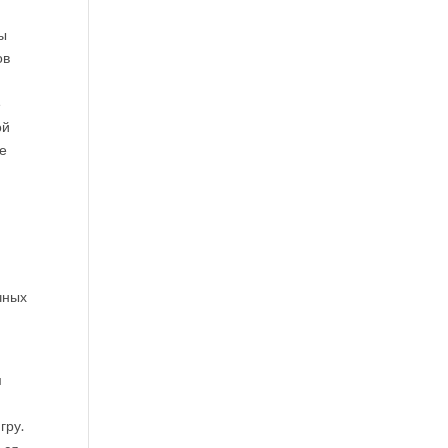
мы
ов
е
ой
ие
чных
м
гру.