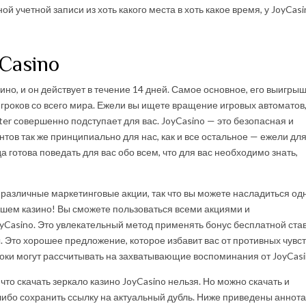
ной учетной записи из хоть какого места в хоть какое время, у JoyCas
Casino
зино, и он действует в течение 14 дней. Самое основное, его выигр
гроков со всего мира. Ежели вы ищете вращение игровых автоматов
ter совершенно подступает для вас. JoyCasino — это безопасная и
нтов так же принципиально для нас, как и все остальное — ежели для
 готова поведать для вас обо всем, что для вас необходимо знать,
различные маркетинговые акции, так что вы можете насладиться о
ашем казино! Вы сможете пользоваться всеми акциями и
oyCasino. Это увлекательный метод применять бонус бесплатной став
. Это хорошее предложение, которое избавит вас от противных чувс
роки могут рассчитывать на захватывающие воспоминания от JoyCasi
о скачать зеркало казино JoyCasino нельзя. Но можно скачать и
либо сохранить ссылку на актуальный дубль. Ниже приведены аннот