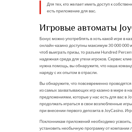
Для тех, кто желает иметь доступ к собствен
есть приложение для вас.
Игровые автоматы Joy
Бонус можно употреблять в хоть какой игре в ка
онлайн-казино доступны максимум 30 000 000 и
чтоб выиграть призы, то разъем Hundred Percen
надежная среда для утехи игроков. Сервис клие
нужна помощь, вы обнаружите, что наша команда
наряду с их опытом в отрасли.
Вы обнаружите, что повсевременно проводятся 
из самых захватывающих игр казино в мире в н
предложениями, которые у нас есть для вас в J
продолжать играться в свои возлюбленные игры
при внесении первого депозита в JoyCasino. Иг
Поклонникам приложений необходимо усвоить, чт
установить необычную програмку от компании 