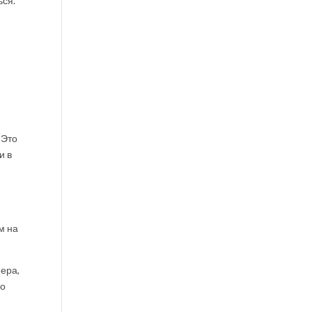
ься.
 Это
и в
м на
ера,
бо