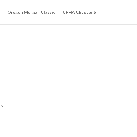
Oregon Morgan Classic
UPHA Chapter 5
 у