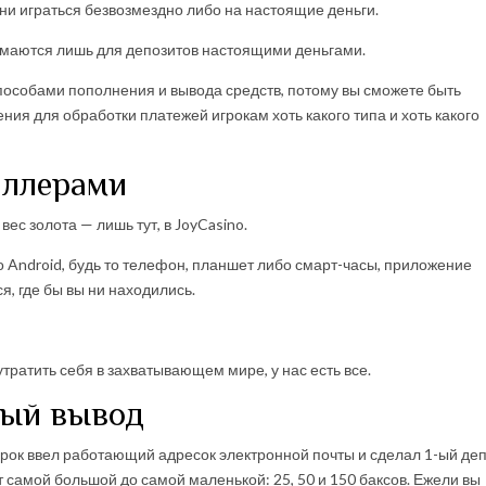
они играться безвозмездно либо на настоящие деньги.
имаются лишь для депозитов настоящими деньгами.
пособами пополнения и вывода средств, потому вы сможете быть
я для обработки платежей игрокам хоть какого типа и хоть какого
иллерами
вес золота — лишь тут, в JoyCasino.
о Android, будь то телефон, планшет либо смарт-часы, приложение
ся, где бы вы ни находились.
тратить себя в захватывающем мире, у нас есть все.
ный вывод
игрок ввел работающий адресок электронной почты и сделал 1-ый де
т самой большой до самой маленькой: 25, 50 и 150 баксов. Ежели вы