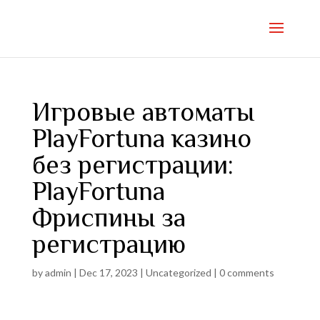
Игровые автоматы
PlayFortuna казино
без регистрации:
PlayFortuna
Фриспины за
регистрацию
by
admin
|
Dec 17, 2023
|
Uncategorized
|
0 comments