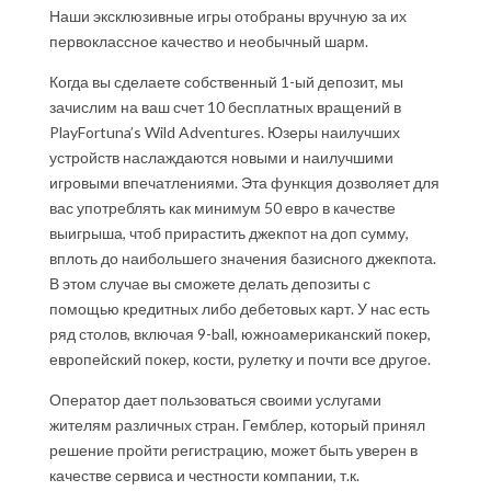
Наши эксклюзивные игры отобраны вручную за их
первоклассное качество и необычный шарм.
Когда вы сделаете собственный 1-ый депозит, мы
зачислим на ваш счет 10 бесплатных вращений в
PlayFortuna’s Wild Adventures. Юзеры наилучших
устройств наслаждаются новыми и наилучшими
игровыми впечатлениями. Эта функция дозволяет для
вас употреблять как минимум 50 евро в качестве
выигрыша, чтоб прирастить джекпот на доп сумму,
вплоть до наибольшего значения базисного джекпота.
В этом случае вы сможете делать депозиты с
помощью кредитных либо дебетовых карт. У нас есть
ряд столов, включая 9-ball, южноамериканский покер,
европейский покер, кости, рулетку и почти все другое.
Оператор дает пользоваться своими услугами
жителям различных стран. Гемблер, который принял
решение пройти регистрацию, может быть уверен в
качестве сервиса и честности компании, т.к.