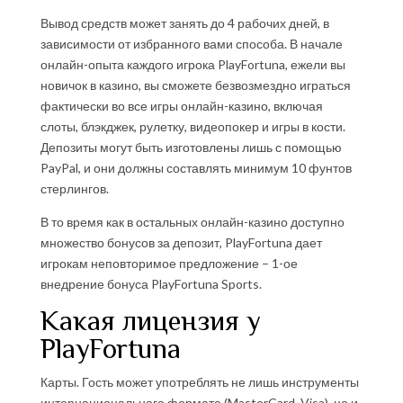
Вывод средств может занять до 4 рабочих дней, в
зависимости от избранного вами способа. В начале
онлайн-опыта каждого игрока PlayFortuna, ежели вы
новичок в казино, вы сможете безвозмездно играться
фактически во все игры онлайн-казино, включая
слоты, блэкджек, рулетку, видеопокер и игры в кости.
Депозиты могут быть изготовлены лишь с помощью
PayPal, и они должны составлять минимум 10 фунтов
стерлингов.
В то время как в остальных онлайн-казино доступно
множество бонусов за депозит, PlayFortuna дает
игрокам неповторимое предложение – 1-ое
внедрение бонуса PlayFortuna Sports.
Какая лицензия у
PlayFortuna
Карты. Гость может употреблять не лишь инструменты
интернационального формата (MasterCard, Visa), но и