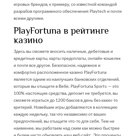
игровых брендов, к примеру, со известной командой
разрабов программного обеспечения Playtech и почти
всеми другими.
PlayFortuna в рейтинге
казино
Здесь вы сможете вносить наличные, дебетовые и
кредитные карты, карты предоплаты, онлайн-кошелек
и почти все другое. Безопасное, надежное и
комфортно расположенное казино PlayFortuna
является одним из наилучших банковских отделений,
которые вы отыщите в Вебе. PlayFortuna Sports — это
100% настоящие средства, депозит не требуется, вы
сможете играться до 1200 баксов в день без каких-то
критерий. Новейшие игры добавляются в коллекцию
каждую недельку, так что независимо от ваших
предпочтений, вы отыщите что-то для себя. Тем не
наименее, мы работаем над сиим как можно быстрее
и будем часто обновлять наш веб-сайт:. Это проценты