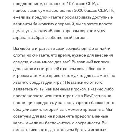
предложением, составляет 10 баксов США, а
наибольшая сумма составляет 5000 баксов США. Но,
ежели вы предпочитаете просматривать доступные
варианты банковских операций, вы сможете просто
щелкнуть вкладку «Банк» в правом верхнем углу
экрана и выбрать собственный регион.
Вы любите играться в свои возлюбленные онлайн-
слоты, но считаете, что время, нужное для внесения
средств, очень много для вас? Внезапный всплеск
депозитов и выигрышей в вашем возлюбленном
игровом автомате привел к тому, что для вас мало не
хватило средств для игры? Независимо от того,
являетесь ли вы неизменным игроком в казино либо
просто желаете испытать играться в PlayFortuna на
настоящие средства, у нас есть вариант банковского
обслуживания, который вы сможете применять. Мы
советуем для вас не применять предоплаченные
карты, ежели вы беспокоитесь о сохранности. Вы
сможете испытать, до этого чем брать, и играться