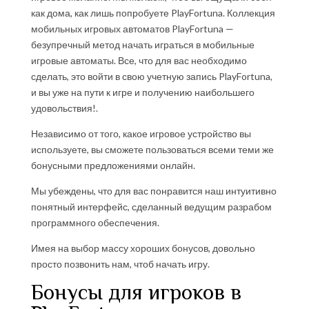
как дома, как лишь попробуете PlayFortuna. Коллекция
мобильных игровых автоматов PlayFortuna —
безупречный метод начать играться в мобильные
игровые автоматы. Все, что для вас необходимо
сделать, это войти в свою учетную запись PlayFortuna,
и вы уже на пути к игре и получению наибольшего
удовольствия!.
Независимо от того, какое игровое устройство вы
используете, вы сможете пользоваться всеми теми же
бонусными предложениями онлайн.
Мы убеждены, что для вас понравится наш интуитивно
понятный интерфейс, сделанный ведущим разрабом
программного обеспечения.
Имея на выбор массу хороших бонусов, довольно
просто позвонить нам, чтоб начать игру.
Бонусы для игроков в