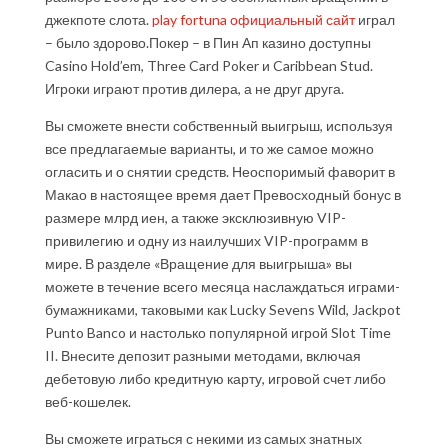
джекпоте слота.
play fortuna официальный сайт
играл
– было здорово.Покер – в Пин Ап казино доступны
Casino Hold’em, Three Card Poker и Caribbean Stud.
Игроки играют против дилера, а не друг друга.
Вы сможете внести собственный выигрыш, используя
все предлагаемые варианты, и то же самое можно
огласить и о снятии средств. Неоспоримый фаворит в
Макао в настоящее время дает Превосходный бонус в
размере млрд иен, а также эксклюзивную VIP-
привилегию и одну из наилучших VIP-программ в
мире. В разделе «Вращение для выигрыша» вы
можете в течение всего месяца наслаждаться играми-
бумажниками, таковыми как Lucky Sevens Wild, Jackpot
Punto Banco и настолько популярной игрой Slot Time
II. Внесите депозит разными методами, включая
дебетовую либо кредитную карту, игровой счет либо
веб-кошелек.
Вы сможете играться с некими из самых знатных