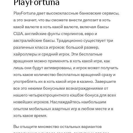
PlayFortuna
PlayFortuna дает высококлассные банковские сервисы,
а это значит, что вы сможете внести депозит в хоть
какой валюте в хоть какой валюте, включая баксы
США, английские фунты стерлингов, евро и
австралийские баксы. Традиционно существует три
различных класса игроков: большой размер,
хайроллеры и средний игрок. Эти бесплатные
вращения можно применять в хоть какой игре, как
лишь они будут активированы, и игрок может получить
хоть какое количество бесплатных вращений сразу и
употреблять их в хоть какой игре в казино. Завершите
все это некими бонусными вознаграждениями от
нашего четырехпроцентного кэшбэк-бонуса для всех
новейших игроков. Наслаждайтесь наибольшим
опытом мобильных азартных игр в любом месте и в
хоть какое время.
Вы отыщите множество остальных вариантов