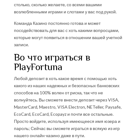
столько, сколько желаете, со всеми вашими
возлюбленными играми и слотами у вас под рукой.
Команда Казино постоянно готова и может
посодействовать для вас с хоть какими вопросцами,
которые могут появиться в отношении вашей учетной
записи.
Во что играться в
PlayFortuna
Любой депозит в хоть какое время с помощью хоть
какого из наших надежных и безопасных банковских
способов на 100% волен от риска, так что не
волнуйтесь. Вы сможете внести депозит через VISA,
MasterCard, Maestro, VISA Electron, NETeller, Paysafe,
EcoCard, EcoCard, Ecopayz и почти все остальные.
Просто войдите, используя имеющееся имя юзера и
пароль; Сейчас вы сможете играться в всякую из игр
нашего онлайн-казино даже в пути.