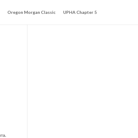
Oregon Morgan Classic
UPHA Chapter 5
та.