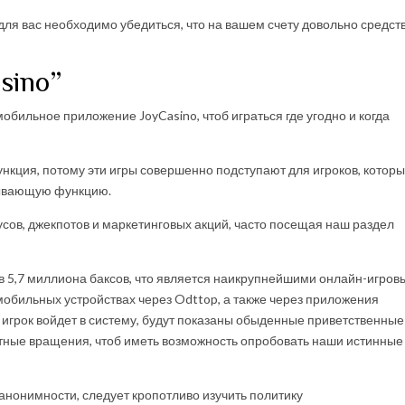
 для вас необходимо убедиться, что на вашем счету довольно средств
sino”
мобильное приложение JoyCasino, чтоб играться где угодно и когда
ункция, потому эти игры совершенно подступают для игроков, котор
тывающую функцию.
нусов, джекпотов и маркетинговых акций, часто посещая наш раздел
 в 5,7 миллиона баксов, что является наикрупнейшими онлайн-игро
мобильных устройствах через Odttop, а также через приложения
ь игрок войдет в систему, будут показаны обыденные приветственные
атные вращения, чтоб иметь возможность опробовать наши истинные
 анонимности, следует кропотливо изучить политику