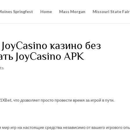
oines Springfest
Home
Mass Morgan
Missouri State Fair
JoyCasino казино без
ать JoyCasino APK
ts
XBet, что дозволяет просто провести время за игрой в пути.
бя мир игр на настоящие средства независимо от вашего игрового опы