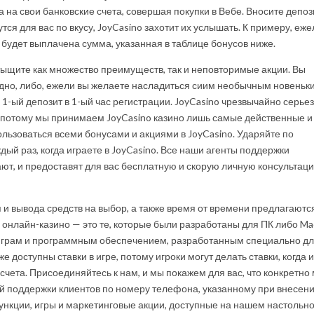
 на свои банковские счета, совершая покупки в Вебе. Вносите депоз
тся для вас по вкусу, JoyCasino захотит их услышать. К примеру, еже
ас будет выплачена сумма, указанная в таблице бонусов ниже.
отыщите как множество преимуществ, так и неповторимые акции. Вы
здно, либо, ежели вы желаете насладиться сиим необычным новеньк
1-ый депозит в 1-ый час регистрации. JoyCasino чрезвычайно серье
, потому мы принимаем JoyCasino казино лишь самые действенные и
ользоваться всеми бонусами и акциями в JoyCasino. Ударяйте по
ый раз, когда играете в JoyCasino. Все наши агенты поддержки
ют, и предоставят для вас бесплатную и скорую личную консультац
 и вывода средств на выбор, а также время от времени предлагаютс
онлайн-казино — это те, которые были разработаны для ПК либо Mac
 играм и программным обеспечением, разработанным специально д
 доступны ставки в игре, потому игроки могут делать ставки, когда 
счета. Присоединяйтесь к нам, и мы покажем для вас, что конкретно
ой поддержки клиентов по номеру телефона, указанному при внесен
функции, игры и маркетинговые акции, доступные на нашем настольн