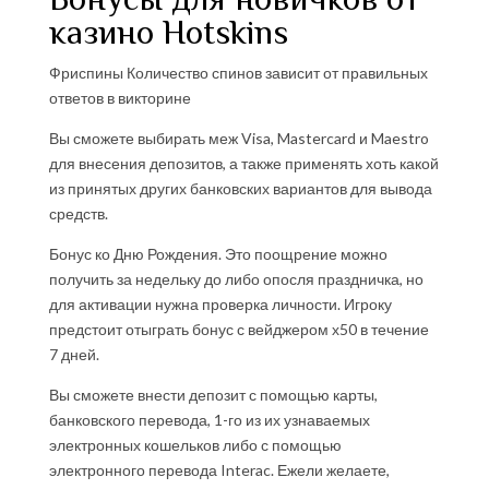
казино Hotskins
Фриспины Количество спинов зависит от правильных
ответов в викторине
Вы сможете выбирать меж Visa, Mastercard и Maestro
для внесения депозитов, а также применять хоть какой
из принятых других банковских вариантов для вывода
средств.
Бонус ко Дню Рождения. Это поощрение можно
получить за недельку до либо опосля праздничка, но
для активации нужна проверка личности. Игроку
предстоит отыграть бонус с вейджером х50 в течение
7 дней.
Вы сможете внести депозит с помощью карты,
банковского перевода, 1-го из их узнаваемых
электронных кошельков либо с помощью
электронного перевода Interac. Ежели желаете,