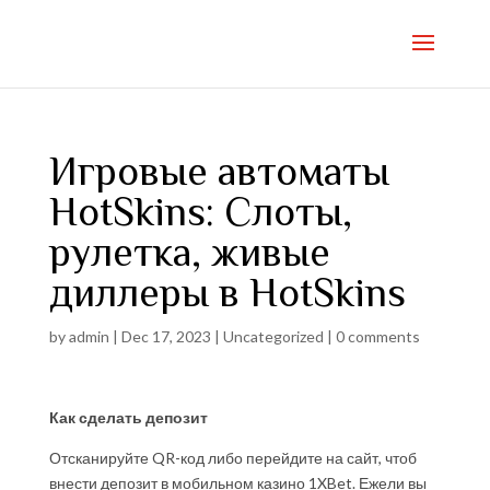
Игровые автоматы
HotSkins: Слоты,
рулетка, живые
диллеры в HotSkins
by
admin
|
Dec 17, 2023
|
Uncategorized
|
0 comments
Как сделать депозит
Отсканируйте QR-код либо перейдите на сайт, чтоб
внести депозит в мобильном казино 1XBet. Ежели вы