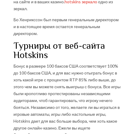
на сайте и в ваших казино.
hotskins зеркало
одно из
зеркал.
Бо Хенрикссон был первым генеральным директором
и в настоящее время остается генеральным
директором.
Турниры от веб-сайта
Hotskins
Бонус в размере 100 баксов США соответствует 100%
до 100 баксов США, и для вас нужно отыграть бонус в
хоть какой игре с процентом RTP 85% либо выше, до
этого чем вы можете снять выигрыш с бонуса. Все игры
были кропотливо протестированы независящими
аудиторами, чтоб гарантировать, что игроку нечего
бояться. Независимо от того, желаете ли вы играться в
игровые автоматы, игры либо настольные игры,
Hotskins дает для вас больше выбора, чем хоть какое
другое онлайн-казино. Ежели вы ищете