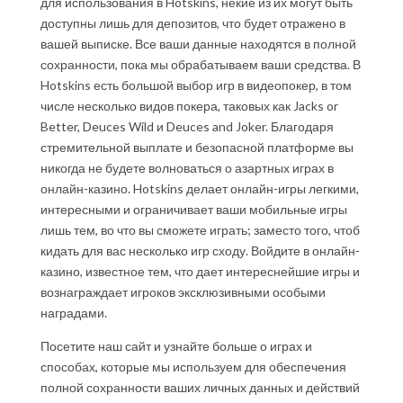
для использования в Hotskins, некие из их могут быть
доступны лишь для депозитов, что будет отражено в
вашей выписке. Все ваши данные находятся в полной
сохранности, пока мы обрабатываем ваши средства. В
Hotskins есть большой выбор игр в видеопокер, в том
числе несколько видов покера, таковых как Jacks or
Better, Deuces Wild и Deuces and Joker. Благодаря
стремительной выплате и безопасной платформе вы
никогда не будете волноваться о азартных играх в
онлайн-казино. Hotskins делает онлайн-игры легкими,
интересными и ограничивает ваши мобильные игры
лишь тем, во что вы сможете играть; заместо того, чтоб
кидать для вас несколько игр сходу. Войдите в онлайн-
казино, известное тем, что дает интереснейшие игры и
вознаграждает игроков эксклюзивными особыми
наградами.
Посетите наш сайт и узнайте больше о играх и
способах, которые мы используем для обеспечения
полной сохранности ваших личных данных и действий