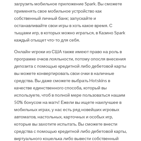
загрузить мобильное приложение Spark. Вы сможете
применять свое мобильное устройство как
собственный личный банк; запускайте и
останавливайте свои игры в хоть какое время. С
тыщами игр, в которых можно играться, в Казино Spark
каждый отыщет что-то для себя.
Онлайн-игроки из США также имеют право на роль в
програмке очков лояльности, потому опосля внесения
депозита с помощью кредитной либо дебетовой карты
вы можете конвертировать свои очки в наличные
средства. Вы даже сможете выбрать Hotskins в
качестве единственного способа, который вы
используете, чтоб в полной мере пользоваться нашим
50% бонусом на матч! Ежели вы ищете наилучшее в
мобильных играх, у нас есть ряд новейших игровых
автоматов, настольных, карточных и особых игр,
которые вы захотите испытать. Вы сможете внести
средства с помощью кредитной либо дебетовой карты,
виртуального кошелька либо вывести собственный