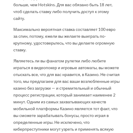
больше, чем Hotskins. Для вас обязано быть 18 лет,
чтоб сделать ставку либо получить доступ к этому
сайту.
Максимально вероятная ставка составляет 100 евро
за спин, потому, ежели вы желаете выиграть по-
крупному, удостоверьтесь, что вы делаете огромную
ставку.
Являетесь ли вы фанатом рулетки либо любите
играться в видеопокер и игровые автоматы, вы можете
отыскать все, что для вас нравится, в Казино. Не считая
того, мы предлагаем для вас ваши возлюбленные игры
казино без загрузки — и стремительный и обычный
процесс регистрации, который занимает наименее 2
минут. Одним из самых захватывающих качеств
мобильной платформы Казино является тот факт, что
вы сможете зарабатывать бонусы, просто играя в
определенные игры. Не исключено, что
киберпреступники могут узреть и применять всякую