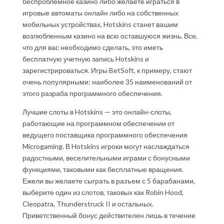
беспроблемное казино либо желаете играться в
игровые автоматы онлайн либо на собственных
мобильных устройствах, Hotskins станет вашим
возлюбленным казино на всю оставшуюся жизнь. Все,
что для вас необходимо сделать, это иметь
бесплатную учетную запись Hotskins и
зарегистрироваться. Игры BetSoft, к примеру, стают
очень популярными: наиболее 35 наименований от
этого разраба программного обеспечения.
Лучшие слоты в Hotskins — это онлайн-слоты,
работающие на программном обеспечении от
ведущего поставщика программного обеспечения
Microgaming. В Hotskins игроки могут наслаждаться
радостными, веселительными играми с бонусными
функциями, таковыми как бесплатные вращения.
Ежели вы желаете сыграть в разъем с 5 барабанами,
выберите один из слотов, таковых как Robin Hood,
Cleopatra, Thunderstruck II и остальных.
Приветственный бонус действителен лишь в течение