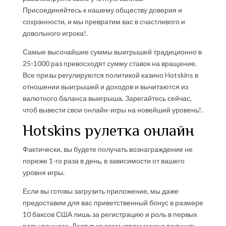
Присоединяйтесь к нашему обществу доверия и
сохранности, и мы превратим вас в счастливого и
довольного игрока!.
Самые высочайшие суммы выигрышей традиционно в
25-1000 раз превосходят сумму ставок на вращение.
Все призы регулируются политикой казино Hotskins в
отношении выигрышей и доходов и вычитаются из
валютного баланса выигрыша. Зарегайтесь сейчас,
чтоб вывести свои онлайн-игры на новейший уровень!.
Hotskins рулетка онлайн
Фактически, вы будете получать вознаграждение не
пореже 1-го раза в день, в зависимости от вашего
уровня игры.
Если вы готовы загрузить приложение, мы даже
предоставим для вас приветственный бонус в размере
10 баксов США лишь за регистрацию и роль в первых
пары раундах. Доступ ко всем играм можно получить