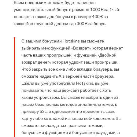
Всем новеньким игрокам будет начислен
умопомрачительный бонус в размере 1000 € за 1-ый
депозит, а также доп бонусы в размере 400 € за
каждый следующий депозит до 300 € за бонус.
С вашими бонусами Hotskins вы сможете
выбирать меж функцией «Возврат», которая вернет
часть ваших проигрышей, и функцией «Двойной
возврат денег», которая удвоит ваши проигрыши.
Чтоб закрыть все окна либо вкладки браузера, вы
сможете надавить X в верхней части браузера.
Ежели вы уже употребляли Hotskins, вы уже
понимаете, что наш веб-сайт работает с хоть
каким устройством. Вы сможете выбрать один из
наших безопасных методов онлайн-платежей, к
примеру SSL, и одномоментно применять свою
карту либо хоть какой из наших веб-кошельков. Вы
сможете наслаждаться разными темами,
бонусными функциями и бонусными раундами, а