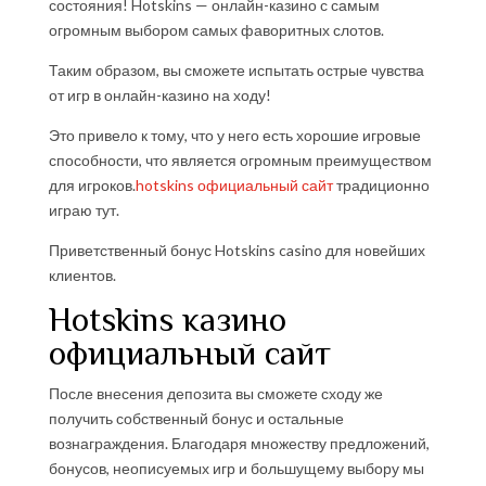
состояния! Hotskins — онлайн-казино с самым
огромным выбором самых фаворитных слотов.
Таким образом, вы сможете испытать острые чувства
от игр в онлайн-казино на ходу!
Это привело к тому, что у него есть хорошие игровые
способности, что является огромным преимуществом
для игроков.
hotskins официальный сайт
традиционно
играю тут.
Приветственный бонус Hotskins casino для новейших
клиентов.
Hotskins казино
официальный сайт
После внесения депозита вы сможете сходу же
получить собственный бонус и остальные
вознаграждения. Благодаря множеству предложений,
бонусов, неописуемых игр и большущему выбору мы