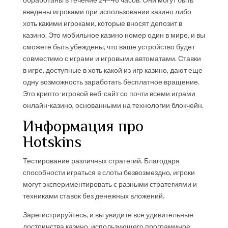
введены игроками при использовании казино либо
хоть какими игроками, которые вносят депозит в
казино. Это мобильное казино номер один в мире, и вы
сможете быть убеждены, что ваше устройство будет
совместимо с играми и игровыми автоматами. Ставки
в игре, доступные в хоть какой из игр казино, дают еще
одну возможность заработать бесплатное вращение.
Это крипто-игровой веб-сайт со почти всеми играми
онлайн-казино, основанными на технологии блокчейн.
Информация про
Hotskins
Тестирование различных стратегий. Благодаря
способности играться в слоты безвозмездно, игроки
могут экспериментировать с разными стратегиями и
техниками ставок без денежных вложений.
Зарегистрируйтесь, и вы увидите все удивительные
достоинства казино, использующего программное