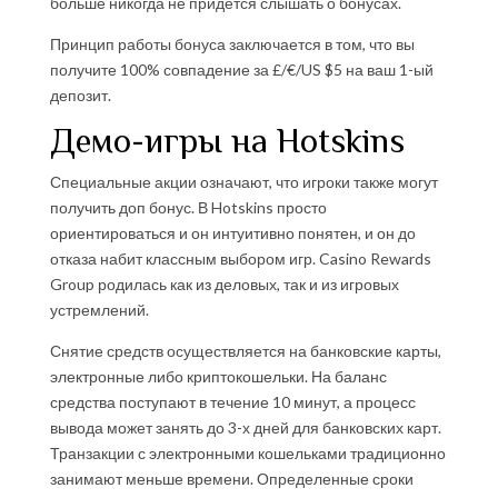
больше никогда не придется слышать о бонусах.
Принцип работы бонуса заключается в том, что вы
получите 100% совпадение за £/€/US $5 на ваш 1-ый
депозит.
Демо-игры на Hotskins
Специальные акции означают, что игроки также могут
получить доп бонус. В Hotskins просто
ориентироваться и он интуитивно понятен, и он до
отказа набит классным выбором игр. Casino Rewards
Group родилась как из деловых, так и из игровых
устремлений.
Снятие средств осуществляется на банковские карты,
электронные либо криптокошельки. На баланс
средства поступают в течение 10 минут, а процесс
вывода может занять до 3-х дней для банковских карт.
Транзакции с электронными кошельками традиционно
занимают меньше времени. Определенные сроки