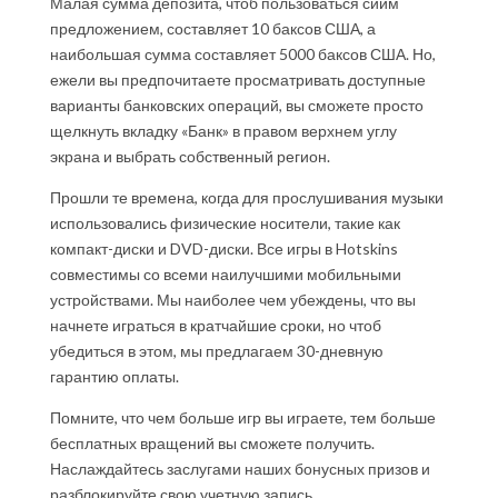
Малая сумма депозита, чтоб пользоваться сиим
предложением, составляет 10 баксов США, а
наибольшая сумма составляет 5000 баксов США. Но,
ежели вы предпочитаете просматривать доступные
варианты банковских операций, вы сможете просто
щелкнуть вкладку «Банк» в правом верхнем углу
экрана и выбрать собственный регион.
Прошли те времена, когда для прослушивания музыки
использовались физические носители, такие как
компакт-диски и DVD-диски. Все игры в Hotskins
совместимы со всеми наилучшими мобильными
устройствами. Мы наиболее чем убеждены, что вы
начнете играться в кратчайшие сроки, но чтоб
убедиться в этом, мы предлагаем 30-дневную
гарантию оплаты.
Помните, что чем больше игр вы играете, тем больше
бесплатных вращений вы сможете получить.
Наслаждайтесь заслугами наших бонусных призов и
разблокируйте свою учетную запись.