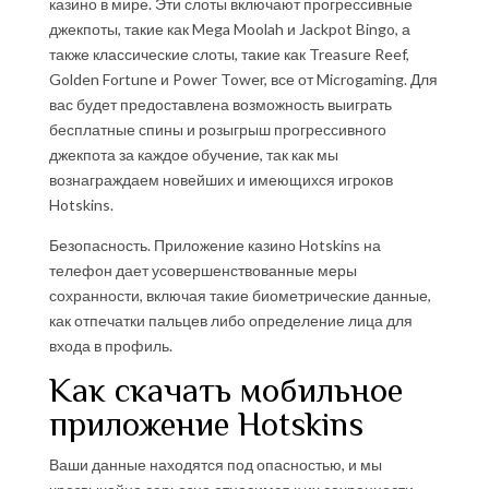
казино в мире. Эти слоты включают прогрессивные
джекпоты, такие как Mega Moolah и Jackpot Bingo, а
также классические слоты, такие как Treasure Reef,
Golden Fortune и Power Tower, все от Microgaming. Для
вас будет предоставлена возможность выиграть
бесплатные спины и розыгрыш прогрессивного
джекпота за каждое обучение, так как мы
вознаграждаем новейших и имеющихся игроков
Hotskins.
Безопасность. Приложение казино Hotskins на
телефон дает усовершенствованные меры
сохранности, включая такие биометрические данные,
как отпечатки пальцев либо определение лица для
входа в профиль.
Как скачать мобильное
приложение Hotskins
Ваши данные находятся под опасностью, и мы