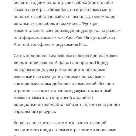
является одним из наилучших веб-сайтов онлайн-
казино для игры в биткойны, но игроки также могут
пополнять собственный счет, используя множество
остальных способов, в том числе:. Функция
моментального воспроизведения доступна на разных
платформах, таковых как iPad, iPad Mini, устройства
Android, телефоны и ряд компов Mac.
Стать полноправным юзером сервиса бренда может
лишь авторизованный фанат аппаратов. Перед
началом процедуры регистрации необходимо
ознакомиться с существующими правилами и
критериями взаимодействия с компанией. Все они
отражены в соответственном документе, который
можно отыскать ан стартовой страничке
официального веб-сайта либо хоть какого доступного
зеркального ресурса.
Когда вы посетите, вы заметите впечатляющий
ассортимент предлагаемых игр с некими хорошими