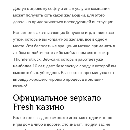
Доступ к игровому софту и иным услугам компании
может получить хоть какой желающий. Для этого
довольно придерживаться последующей инструкции:
Есть много захватывающих бонусных игр, а также все
утехи, которые вы когда-либо желали, все в одном
месте. Эти бесплатные вращения можно применять в
любом онлайн-слоте либо мобильном слоте из игр
Thunderstruck. Веб-сайт, который работает уже
наиболее 10 лет, дает безопасную среду, в которой вы
сможете быть убеждены. Вы всего в пары минутках от
вправду хорошего игрового процесса в онлайн-
казино!
Официальное зеркало
Fresh казино
Более того, вы даже сможете играться в одни и те же
игры дома либо в дороге. Это значит, что для вас не