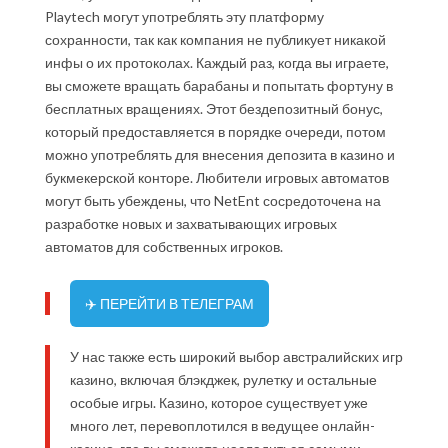
Playtech могут употреблять эту платформу
сохранности, так как компания не публикует никакой
инфы о их протоколах. Каждый раз, когда вы играете,
вы сможете вращать барабаны и попытать фортуну в
бесплатных вращениях. Этот бездепозитный бонус,
который предоставляется в порядке очереди, потом
можно употреблять для внесения депозита в казино и
букмекерской конторе. Любители игровых автоматов
могут быть убеждены, что NetEnt сосредоточена на
разработке новых и захватывающих игровых
автоматов для собственных игроков.
✈️ ПЕРЕЙТИ В ТЕЛЕГРАМ
У нас также есть широкий выбор австралийских игр
казино, включая блэкджек, рулетку и остальные
особые игры. Казино, которое существует уже
много лет, перевоплотился в ведущее онлайн-