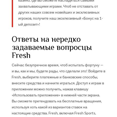
казино, где вы сможете насладиться самыми
захватывающими играми. Чтоб не отставать от
других наших совсем новейших и эксклюзивных
игроков, получите наш эксклюзивный «Бонус на 1-
ый депозит»!
Ответы на нередко
задаваемые вопросцы
Fresh
Сейчас безупречное время, чтоб испытать фортуну —
и вы, как и мы, будете рады, что сделали это! Войдите в
Fresh, выберите платежные и банковские способы,
внесите средства и начните играться. Доступ к играм в
приложении можно получить, нажав клавишу
«Использовать приложение» в нижней части экрана.
Вы сможете претендовать на бесплатные вращения,
используя хоть какой из вариантов ставок на
настоящие средства. Fresh, включая Fresh Sports,