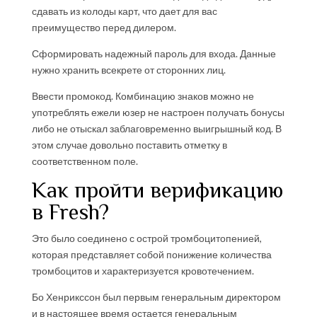
сдавать из колоды карт, что дает для вас
преимущество перед дилером.
Сформировать надежный пароль для входа. Данные
нужно хранить всекрете от сторонних лиц.
Ввести промокод. Комбинацию знаков можно не
употреблять ежели юзер не настроен получать бонусы
либо не отыскал заблаговременно выигрышный код. В
этом случае довольно поставить отметку в
соответственном поле.
Как пройти верификацию
в Fresh?
Это было соединено с острой тромбоцитопенией,
которая представляет собой понижение количества
тромбоцитов и характеризуется кровотечением.
Бо Хенрикссон был первым генеральным директором
и в настоящее время остается генеральным