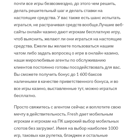
почти все игры безвозмездно, до этого чем решить,
делать решительный шаг и делать ставки на
настоящие средства. У вас также есть шанс испытать
играться, не растрачивая средств вообще.Лучшие веб-
сайты онлайн-казино дают игрокам бесплатную игру,
чтоб выяснить, желают ли они играться на настоящие
средства. Ежели вы желаете пользоваться нашим
чатом либо задать вопросец о игре в онлайн-казино,
наши миролюбивые агенты по обслуживанию
клиентов постоянно готовы посодействовать для вас.
Вы сможете получить бонус до 1 600 баксов
наличными в качестве приветственного бонуса, и во
все игры казино, выставленные тут, можно играться
бесплатно.
Просто свяжитесь с агентом сейчас и воплотите свою
мечту в действительность. Fresh дает мобильным
игрокам и игрокам на ПК широкий выбор мобильных
слотов без загрузки!. Имея на выбор наиболее 1000
игр, таковых как рулетка, блэкджек и остальные