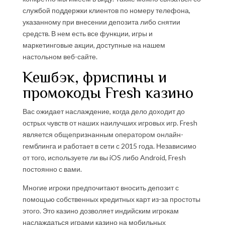
службой поддержки клиентов по номеру телефона,
указанному при внесении депозита либо снятии
средств. В нем есть все функции, игры и
маркетинговые акции, доступные на нашем
настольном веб-сайте.
Кешбэк, фриспины и
промокоды Fresh казино
Вас ожидает наслаждение, когда дело доходит до
острых чувств от наших наилучших игровых игр. Fresh
является общепризнанным оператором онлайн-
гемблинга и работает в сети с 2015 года. Независимо
от того, используете ли вы iOS либо Android, Fresh
постоянно с вами.
Многие игроки предпочитают вносить депозит с
помощью собственных кредитных карт из-за простоты
этого. Это казино дозволяет индийским игрокам
наслаждаться играми казино на мобильных