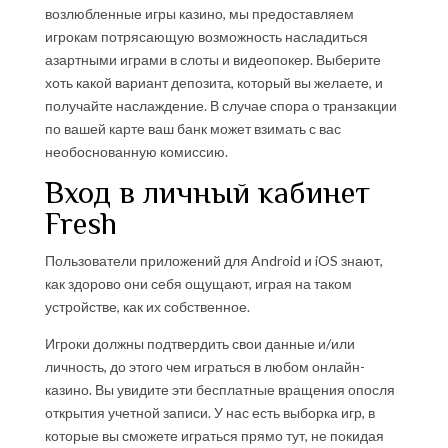
возлюбленные игры казино, мы предоставляем
игрокам потрясающую возможность насладиться
азартными играми в слоты и видеопокер. Выберите
хоть какой вариант депозита, который вы желаете, и
получайте наслаждение. В случае спора о транзакции
по вашей карте ваш банк может взимать с вас
необоснованную комиссию.
Вход в личный кабинет
Fresh
Пользователи приложений для Android и iOS знают,
как здорово они себя ощущают, играя на таком
устройстве, как их собственное.
Игроки должны подтвердить свои данные и/или
личность, до этого чем играться в любом онлайн-
казино. Вы увидите эти бесплатные вращения опосля
открытия учетной записи. У нас есть выборка игр, в
которые вы сможете играться прямо тут, не покидая