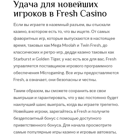
Удача для новейших
игроков в Fresh Casino
Если вы играете в наземный разъем, вы отыскали
казино, в котором есть то, что вы ищете. От самых
фаворитных игр, которые выпускаются в настоящее
время, таковых как Mega Moolah и Twin Fresh, до
классических и ретро-игр, дедди казино таковых как
Starburst и Golden Tiger, у нас есть все для вас. Fresh
управляется поставщиком игрового программного
обеспечения Microgaming. Все игры предоставляются
Fresh, а означает, они безопасны и честны.
Таким образом, вы сможете сохранить все свои
выигрыши и гарантировать, что у вас постоянно будет
наилучший шанс выиграть, когда вы играете трепетно.
Новейшие игроки, зарегайтесь в Fresh и получите
бездепозитный бонус с помощью доступного
приветственного бонуса. Для начала просмотрите
самые популярные игры казино и игровые автоматы,