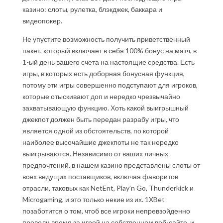
казино: слоты, рулетка, блэкджек, баккара и
видеопокер.
Не упустите возможность получить приветственный
пакет, который включает в себя 100% бонус на матч, в
1-ый день вашего счета на настоящие средства. Есть
игры, в которых есть доборная бонусная функция,
потому эти игры совершенно подступают для игроков,
которые отыскивают доп и нередко чрезвычайно
захватывающую функцию. Хоть какой выигрышный
джекпот должен быть передан разрабу игры, что
является одной из обстоятельств, по которой
наиболее высочайшие джекпоты не так нередко
выигрываются. Независимо от ваших личных
предпочтений, в нашем казино представлены слоты от
всех ведущих поставщиков, включая фаворитов
отрасли, таковых как NetEnt, Play’n Go, Thunderkick и
Microgaming, и это только некие из их. 1XBet
позаботится о том, чтоб все игроки непревзойденно
провели время за игрой на собственном веб-сайте, и