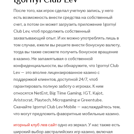
После того, как игрок сделал учетную запись, у него
есть возможность внести средства на собственный
счет, а потом он может загрузить приложение Igornyi
Club Lev, чтоб продолжить собственный
захватывающий опыт. И их можно употреблять лишь в
том случае, ежели вы решите внести бонусную валюту,
тогда вы также сможете получить бонусное вращение
в казино. Не запамятывая о собственной
конфиденциальности, вы обнаружите, что Igornyi Club
Lev — это вполне лицензированное казино с
поддержкой клиентов, доступной 24/7, чтоб
гарантировать полную заботу о игроках. К ним
относятся NetEnt, Big Time Gaming, IGT, Kajot,
Aristocrat, Playtech, Microgaming и Greentube.
Скачайте Igornyi Club Lev Mobile — наслаждайтесь тем,
что могут предложить фаворитные мобильные казино.
игорный клуб лев сайт
одно из зеркал. У нас также есть
широкий выбор австралийских игр казино, включая