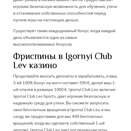
игрокам безопасную возможность для обучения, утехи
и оттачивания собственных способностей перед
пуском игры на настоящие деньги.
Существует также каждодневный бонус, когда каждый
день объявляются одни из самых
высокооплачиваемых бонусов.
Фриспины в Igornyi Club
Lev казино
Продолжайте вносить депозиты и зарабатывать, и ваш
3-ий 100% Бонус на матч составит 300 €, делая ваш 1-
ый платеж в размере 1000 €. Igornyi Club Lev, включая
Igornyi Club Lev Sports, дает игрокам безопасную и
надежную среду для утехи. Вы сможете запросить
свои бесплатные вращения в Igornyi Club Lev, и мы
сходу же предоставим для вас 400 бесплатных
вращений, когда вы сделаете собственный 1-ый
депозит. Igornyi Club Lev дает последующие игры