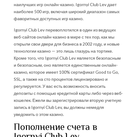
наилучших игр онлайн-казино. Igornyi Club Lev дает
наиболее 500 игр, включая широкий диапазон самых
фаворитных доступных игр казино.
Igornyi Club Lev перевоплотился в один из ведущих
веб-сайтов онлайн-казино в мире с тех пор, как мы
открыли свои двери для бизнеса в 2002 году, и новые
технологии казино — это лишь глазурь на тортике.
Кроме того, что Igornyi Club Lev является безопасным
и безопасным, оно является единственным онлайн-
казино, которое имеет 100% сертификат Good to Go,
SSL, а также на сто процентов лицензировано и
регулируется. У вас есть возможность вносить
депозиты с помощью кредитной карты либо через веб-
кошелек. Ежели вы зарегистрировали вторую учетную
запись в Igornyi Club Lev, вы должны немедля
уведомить о этом казино.
Пополнение счета в
Igornyi Club Lev