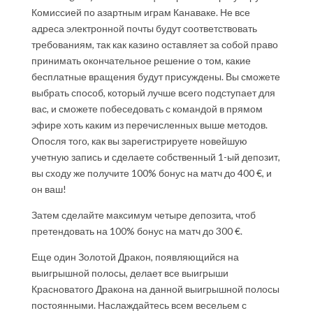
Комиссией по азартным играм Канаваке. Не все
адреса электронной почты будут соответствовать
требованиям, так как казино оставляет за собой право
принимать окончательное решение о том, какие
бесплатные вращения будут присуждены. Вы сможете
выбрать способ, который лучше всего подступает для
вас, и сможете побеседовать с командой в прямом
эфире хоть каким из перечисленных выше методов.
Опосля того, как вы зарегистрируете новейшую
учетную запись и сделаете собственный 1-ый депозит,
вы сходу же получите 100% бонус на матч до 400 €, и
он ваш!
Затем сделайте максимум четыре депозита, чтоб
претендовать на 100% бонус на матч до 300 €.
Еще один Золотой Дракон, появляющийся на
выигрышной полосы, делает все выигрыши
Красноватого Дракона на данной выигрышной полосы
постоянными. Наслаждайтесь всем весельем с