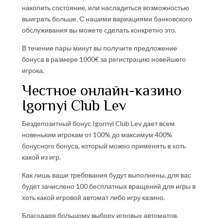
накопить состояние, или насладиться возможностью
выиграть больше. С нашими вариациями банковского
обслуживания вы можете сделать конкретно это.
В течение пары минут вы получите предложение
бонуса в размере 1000€ за регистрацию новейшего
игрока.
Честное онлайн-казино
Igornyi Club Lev
Бездепозитный бонус Igornyi Club Lev дает всем
новеньким игрокам от 100% до максимум 400%
бонусного бонуса, который можно применять в хоть
какой из игр.
Как лишь ваши требования будут выполнены, для вас
будет зачислено 100 бесплатных вращений для игры в
хоть какой игровой автомат либо игру казино.
Благодаря большому выбору игровых автоматов,