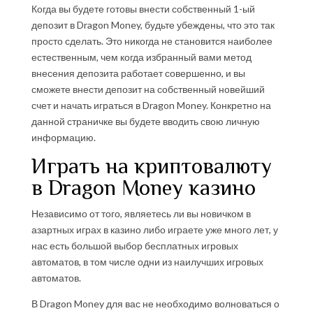
Когда вы будете готовы внести собственный 1-ый
депозит в Dragon Money, будьте убеждены, что это так
просто сделать. Это никогда не становится наиболее
естественным, чем когда избранный вами метод
внесения депозита работает совершенно, и вы
сможете внести депозит на собственный новейший
счет и начать играться в Dragon Money. Конкретно на
данной страничке вы будете вводить свою личную
информацию.
Играть на криптовалюту
в Dragon Money казино
Независимо от того, являетесь ли вы новичком в
азартных играх в казино либо играете уже много лет, у
нас есть большой выбор бесплатных игровых
автоматов, в том числе одни из наилучших игровых
автоматов.
В Dragon Money для вас не необходимо волноваться о