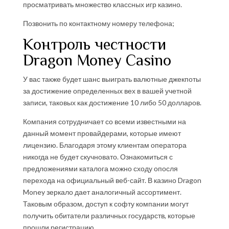
просматривать множество классных игр казино.
Позвонить по контактному номеру телефона;
Контроль честности
Dragon Money Casino
У вас также будет шанс выиграть валютные джекпоты
за достижение определенных вех в вашей учетной
записи, таковых как достижение 10 либо 50 долларов.
Компания сотрудничает со всеми известными на
данный момент провайдерами, которые имеют
лицензию. Благодаря этому клиентам оператора
никогда не будет скучновато. Ознакомиться с
предложениями каталога можно сходу опосля
перехода на официальный веб-сайт. В казино Dragon
Money зеркало дает аналогичный ассортимент.
Таковым образом, доступ к софту компании могут
получить обитатели различных государств, которые
прошли регистрацию.