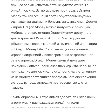
пришло время испытать острые чувства от игры в
онлайн-казино. Вы не сможете проиграть в Dragon
Money, так как все наши слоты обустроены крутыми
одичавшими знаками и бонусными функциями. Доступ
к играм Dragon Money можно получить с помощью
мобильного приложения Dragon Money, доступного
для устройств iOS либо Android. Мы с гордостью
объявляем о нашей крайней и величайшей инновации
— Dragon Money Lite. С вполне лицензированной
игровой лицензией и повсевременно возрастающей
сетью игроков, Dragon Money каждый день дает
наилучший опыт онлайн-азартных игр. Это необычное
приложение для казино, по сущности, является одним
из немногих поставщиков программного обеспечения
в отрасли, предлагающим прогрессивные слоты
Trifecta.
Таким образом, мы стремимся сделать так, чтоб наши
игроки могли наслаждаться онлайн-играми
наилучшим образом. У нас есть самые горячие