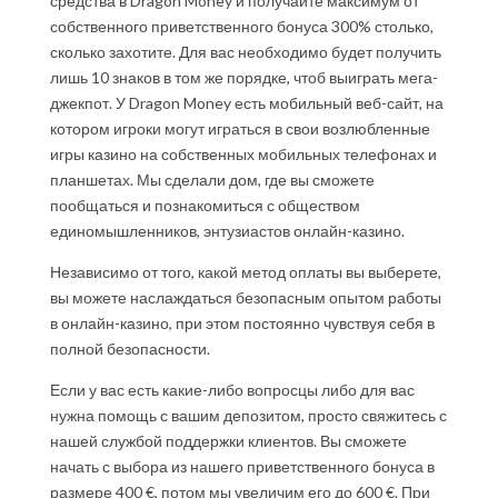
средства в Dragon Money и получайте максимум от
собственного приветственного бонуса 300% столько,
сколько захотите. Для вас необходимо будет получить
лишь 10 знаков в том же порядке, чтоб выиграть мега-
джекпот. У Dragon Money есть мобильный веб-сайт, на
котором игроки могут играться в свои возлюбленные
игры казино на собственных мобильных телефонах и
планшетах. Мы сделали дом, где вы сможете
пообщаться и познакомиться с обществом
единомышленников, энтузиастов онлайн-казино.
Независимо от того, какой метод оплаты вы выберете,
вы можете наслаждаться безопасным опытом работы
в онлайн-казино, при этом постоянно чувствуя себя в
полной безопасности.
Если у вас есть какие-либо вопросцы либо для вас
нужна помощь с вашим депозитом, просто свяжитесь с
нашей службой поддержки клиентов. Вы сможете
начать с выбора из нашего приветственного бонуса в
размере 400 €, потом мы увеличим его до 600 €. При