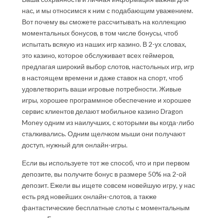
нас, и мы относимся к ним с подабающим уважением.
Вот почему вы сможете рассчитывать на коллекцию
моментальных бонусов, в том числе бонусы, чтоб
испытать всякую из наших игр казино. В 2-ух словах,
это казино, которое обслуживает всех геймеров,
предлагая широкий выбор слотов, настольных игр, игр
в настоящем времени и даже ставок на спорт, чтоб
удовлетворить ваши игровые потребности. Живые
игры, хорошее программное обеспечение и хорошее
сервис клиентов делают мобильное казино Dragon
Money одним из наилучших, с которыми вы когда-либо
сталкивались. Одним щелчком мыши они получают
доступ, нужный для онлайн-игры.
Если вы используете тот же способ, что и при первом
депозите, вы получите бонус в размере 50% на 2-ой
депозит. Ежели вы ищете совсем новейшую игру, у нас
есть ряд новейших онлайн-слотов, а также
фантастические бесплатные слоты с моментальным