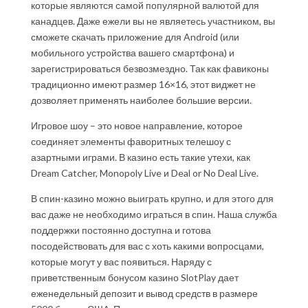
которые являются самой популярной валютой для
канадцев. Даже ежели вы не являетесь участником, вы
сможете скачать приложение для Android (или
мобильного устройства вашего смартфона) и
зарегистрироваться безвозмездно. Так как фавиконы
традиционно имеют размер 16×16, этот виджет не
дозволяет применять наиболее большие версии.
Игровое шоу – это новое направление, которое
соединяет элементы фаворитных телешоу с
азартными играми. В казино есть такие утехи, как
Dream Catcher, Monopoly Live и Deal or No Deal Live.
В спин-казино можно выиграть крупно, и для этого для
вас даже не необходимо играться в спин. Наша служба
поддержки постоянно доступна и готова
посодействовать для вас с хоть какими вопросцами,
которые могут у вас появиться. Наряду с
приветственным бонусом казино SlotPlay дает
еженедельный депозит и вывод средств в размере