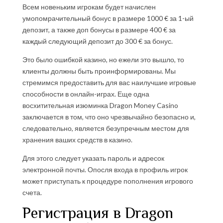
Всем новеньким игрокам будет начислен
умопомрачительный бонус в размере 1000 € за 1-ый
депозит, а также доп бонусы в размере 400 € за
каждый следующий депозит до 300 € за бонус.
Это было ошибкой казино, но ежели это вышло, то
клиенты должны быть проинформированы. Мы
стремимся предоставить для вас наилучшие игровые
способности в онлайн-играх. Еще одна
восхитительная изюминка Dragon Money Casino
заключается в том, что оно чрезвычайно безопасно и,
следовательно, является безупречным местом для
хранения ваших средств в казино.
Для этого следует указать пароль и адресок
электронной почты. Опосля входа в профиль игрок
может приступать к процедуре пополнения игрового
счета.
Регистрация в Dragon