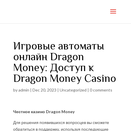
Игровые автоматы
онлайн Dragon
Money: Доступ к
Dragon Money Casino
by
admin
|
Dec 20, 2023
|
Uncategorized
|
0 comments
Честное казино Dragon Money
Для решения появившихся вопросцев вы сможете
обратиться в поддержку, используя последующие