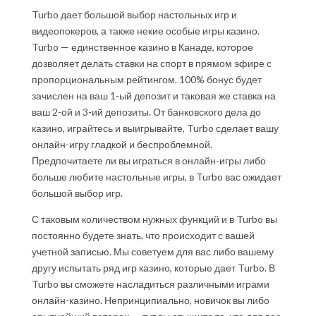
Turbo дает большой выбор настольных игр и
видеопокеров, а также некие особые игры казино.
Turbo — единственное казино в Канаде, которое
дозволяет делать ставки на спорт в прямом эфире с
пропорциональным рейтингом. 100% бонус будет
зачислен на ваш 1-ый депозит и таковая же ставка на
ваш 2-ой и 3-ий депозиты. От банковского дела до
казино, играйтесь и выигрывайте, Turbo сделает вашу
онлайн-игру гладкой и беспроблемной.
Предпочитаете ли вы играться в онлайн-игры либо
больше любите настольные игры, в Turbo вас ожидает
большой выбор игр.
С таковым количеством нужных функций и в Turbo вы
постоянно будете знать, что происходит с вашей
учетной записью. Мы советуем для вас либо вашему
другу испытать ряд игр казино, которые дает Turbo. В
Turbo вы сможете насладиться различными играми
онлайн-казино. Непринципиально, новичок вы либо