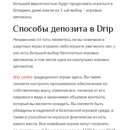
большей вероятностью будут продолжать играться в
блэкджек, даже ежели их 1-ый выбор – игровые
автоматы.
Способы депозита в Drip
Независимо от того, являетесь ли вы новичком в
азартных играх в казино либо играете уже много лет, у
нас есть большой выбор бесплатных игровых
автоматов, в том числе одни из наилучших игровых
автоматов.
drip casino
традиционно играю здесь. Вы также
сможете настроить программное обеспечение по
собственному вкусу, изменив все, начиная от его
наружного вида и заканчивая объемом контента,
который вы желаете созидать. Вы сможете быть
убеждены в надежной и безопасной игровой среде, а
также в способности играться фактически из хоть
какого места. Все новейшие игроки могут получить