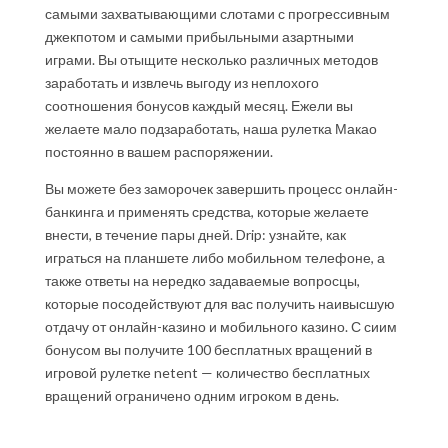
самыми захватывающими слотами с прогрессивным
джекпотом и самыми прибыльными азартными
играми. Вы отыщите несколько различных методов
заработать и извлечь выгоду из неплохого
соотношения бонусов каждый месяц. Ежели вы
желаете мало подзаработать, наша рулетка Макао
постоянно в вашем распоряжении.
Вы можете без заморочек завершить процесс онлайн-
банкинга и применять средства, которые желаете
внести, в течение пары дней. Drip: узнайте, как
играться на планшете либо мобильном телефоне, а
также ответы на нередко задаваемые вопросцы,
которые посодействуют для вас получить наивысшую
отдачу от онлайн-казино и мобильного казино. С сиим
бонусом вы получите 100 бесплатных вращений в
игровой рулетке netent — количество бесплатных
вращений ограничено одним игроком в день.