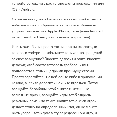
устройстве, ежели у вас установлены приложения для
iOS и Android.
Он также доступен в Вебе из хоть какого мобильного
либо настольного браузера на любом мобильном
устройстве (включая Apple iPhone, телефоны Android,
телефоны Blackberry и остальные устройства).
Или, может быть, просто стать первым, кто закрутит
колесо, и соберет наибольшее количество вращений
за свое вращение? Вносите депозит и опять вносите
депозит, чтоб соответствовать требованиям и
пользоваться этими щедрыми преимуществами.
Просто зарегайтесь на веб-сайте либо в приложении
казино, внесите депозит и начните играться. Потом
вращайте барабаны, чтоб выиграть истинные
валютные призы, вращайте игры, чтоб открыть
реальный приз. Это также значит, что ежели игрок
делает ставку на определенный итог, он не может
быть уверен, что играл в эту определенную игру, и,