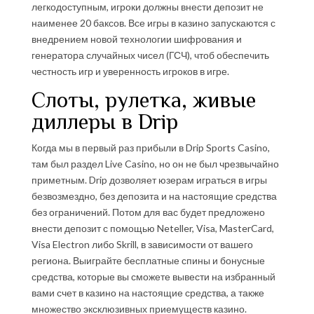
легкодоступным, игроки должны внести депозит не
наименее 20 баксов. Все игры в казино запускаются с
внедрением новой технологии шифрования и
генератора случайных чисел (ГСЧ), чтоб обеспечить
честность игр и уверенность игроков в игре.
Слоты, рулетка, живые
диллеры в Drip
Когда мы в первый раз прибыли в Drip Sports Casino,
там был раздел Live Casino, но он не был чрезвычайно
приметным. Drip дозволяет юзерам играться в игры
безвозмездно, без депозита и на настоящие средства
без ограничений. Потом для вас будет предложено
внести депозит с помощью Neteller, Visa, MasterCard,
Visa Electron либо Skrill, в зависимости от вашего
региона. Выиграйте бесплатные спины и бонусные
средства, которые вы сможете вывести на избранный
вами счет в казино на настоящие средства, а также
множество эксклюзивных приемуществ казино.