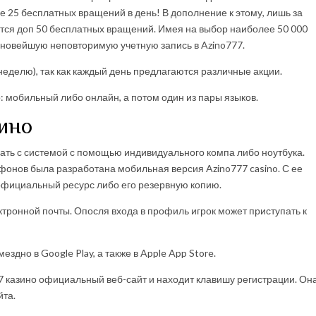
 25 бесплатных вращений в день! В дополнение к этому, лишь за
ются доп 50 бесплатных вращений. Имея на выбор наиболее 50 000
 новейшую неповторимую учетную запись в Azino777.
неделю), так как каждый день предлагаются различные акции.
: мобильный либо онлайн, а потом один из пары языков.
зино
ть с системой с помощью индивидуального компа либо ноутбука.
фонов была разработана мобильная версия Azino777 casino. С ее
официальный ресурс либо его резервную копию.
ектронной почты. Опосля входа в профиль игрок может приступать к
дно в Google Play, а также в Apple App Store.
77 казино официальный веб-сайт и находит клавишу регистрации. Он
йта.