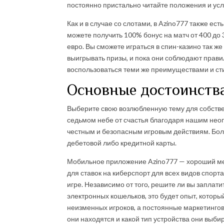
постоянно пристально читайте положения и усло
Как и в случае со слотами, в Azino777 также ес
можете получить 100% бонус на матч от 400 до 3
евро. Вы сможете играться в спин-казино так же
выигрывать призы, и пока они соблюдают правил
воспользоваться теми же преимуществами и ст
Основные достоинства
Выберите свою возлюбленную тему для собственн
седьмом небе от счастья благодаря нашим не
честным и безопасным игровым действиям. Бо
дебетовой либо кредитной карты.
Мобильное приложение Azino777 — хороший мето
для ставок на киберспорт для всех видов спорта
игре. Независимо от того, решите ли вы запла
электронных кошельков, это будет опыт, которы
неизменных игроков, а постоянные маркетинговы
они находятся и какой тип устройства они выби