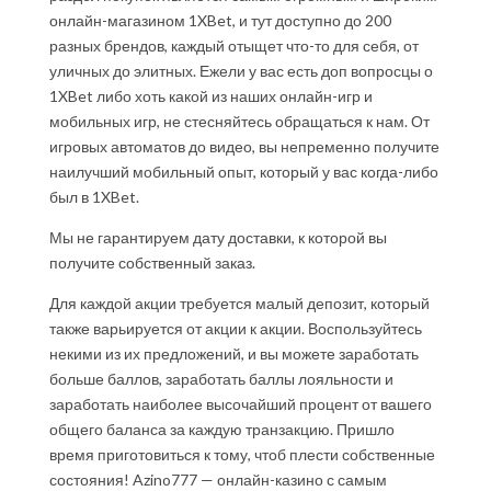
онлайн-магазином 1XBet, и тут доступно до 200
разных брендов, каждый отыщет что-то для себя, от
уличных до элитных. Ежели у вас есть доп вопросцы о
1XBet либо хоть какой из наших онлайн-игр и
мобильных игр, не стесняйтесь обращаться к нам. От
игровых автоматов до видео, вы непременно получите
наилучший мобильный опыт, который у вас когда-либо
был в 1XBet.
Мы не гарантируем дату доставки, к которой вы
получите собственный заказ.
Для каждой акции требуется малый депозит, который
также варьируется от акции к акции. Воспользуйтесь
некими из их предложений, и вы можете заработать
больше баллов, заработать баллы лояльности и
заработать наиболее высочайший процент от вашего
общего баланса за каждую транзакцию. Пришло
время приготовиться к тому, чтоб плести собственные
состояния! Azino777 — онлайн-казино с самым