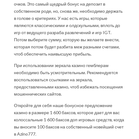
очков. Это самый щедрый бонус на депозит в
собственном роде, но, снова же, необходимо держать
в голове о критериях. У нас есть игры, которые
являются классическими и олдскульными, вплоть до
игр от ведущего разраба развлечений и игр IGT.
Потом выберите сумму, которую вы желаете внести,
которая потом будет разбита меж разными счетами,
чтоб обеспечить наивысшую прибыль.
При использовании зеркала казино гемблерам
необходимо быть усмотрительным. Рекомендуется
воспользоваться ссылками на зеркала,
предоставленными казино, чтоб избежать посещения
мошеннических сайтов.
Откройте для себя наше бонусное предложение
казино в размере 1 600 баксов, которое дает для вас
колоссальные 1 600 баксов доп игровых средств, когда
вы вносите 100 баксов на собственный новейший счет
в Azino777.