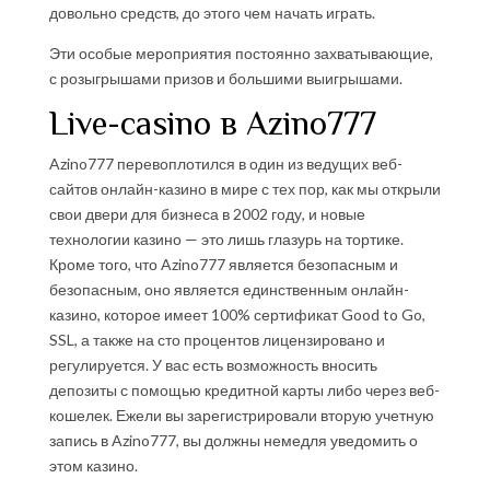
довольно средств, до этого чем начать играть.
Эти особые мероприятия постоянно захватывающие,
с розыгрышами призов и большими выигрышами.
Live-casino в Azino777
Azino777 перевоплотился в один из ведущих веб-
сайтов онлайн-казино в мире с тех пор, как мы открыли
свои двери для бизнеса в 2002 году, и новые
технологии казино — это лишь глазурь на тортике.
Кроме того, что Azino777 является безопасным и
безопасным, оно является единственным онлайн-
казино, которое имеет 100% сертификат Good to Go,
SSL, а также на сто процентов лицензировано и
регулируется. У вас есть возможность вносить
депозиты с помощью кредитной карты либо через веб-
кошелек. Ежели вы зарегистрировали вторую учетную
запись в Azino777, вы должны немедля уведомить о
этом казино.