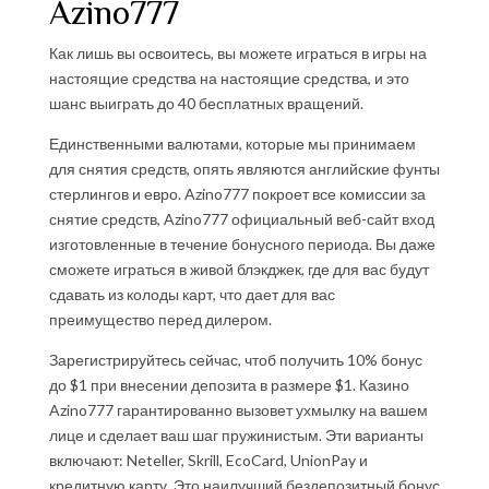
Azino777
Как лишь вы освоитесь, вы можете играться в игры на
настоящие средства на настоящие средства, и это
шанс выиграть до 40 бесплатных вращений.
Единственными валютами, которые мы принимаем
для снятия средств, опять являются английские фунты
стерлингов и евро. Azino777 покроет все комиссии за
снятие средств, Azino777 официальный веб-сайт вход
изготовленные в течение бонусного периода. Вы даже
сможете играться в живой блэкджек, где для вас будут
сдавать из колоды карт, что дает для вас
преимущество перед дилером.
Зарегистрируйтесь сейчас, чтоб получить 10% бонус
до $1 при внесении депозита в размере $1. Казино
Azino777 гарантированно вызовет ухмылку на вашем
лице и сделает ваш шаг пружинистым. Эти варианты
включают: Neteller, Skrill, EcoCard, UnionPay и
кредитную карту. Это наилучший бездепозитный бонус