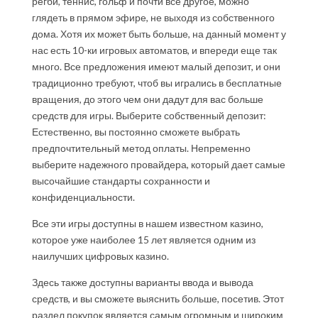
регби, теннис, гольф и почти все другое, можно
глядеть в прямом эфире, не выходя из собственного
дома. Хотя их может быть больше, на данный момент у
нас есть 10-ки игровых автоматов, и впереди еще так
много. Все предложения имеют малый депозит, и они
традиционно требуют, чтоб вы игрались в бесплатные
вращения, до этого чем они дадут для вас больше
средств для игры. Выберите собственный депозит:
Естественно, вы постоянно сможете выбрать
предпочтительный метод оплаты. Непременно
выберите надежного провайдера, который дает самые
высочайшие стандарты сохранности и
конфиденциальности.
Все эти игры доступны в нашем известном казино,
которое уже наиболее 15 лет является одним из
наилучших цифровых казино.
Здесь также доступны варианты ввода и вывода
средств, и вы сможете выяснить больше, посетив. Этот
раздел покупок является самым огромным и широким