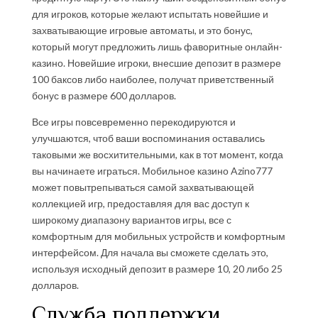
для игроков, которые желают испытать новейшие и
захватывающие игровые автоматы, и это бонус,
который могут предложить лишь фаворитные онлайн-
казино. Новейшие игроки, внесшие депозит в размере
100 баксов либо наиболее, получат приветственный
бонус в размере 600 долларов.
Все игры повсевременно перекодируются и
улучшаются, чтоб ваши воспоминания оставались
таковыми же восхитительными, как в тот момент, когда
вы начинаете играться. Мобильное казино Azino777
может повытрепываться самой захватывающей
коллекцией игр, предоставляя для вас доступ к
широкому диапазону вариантов игры, все с
комфортным для мобильных устройств и комфортным
интерфейсом. Для начала вы сможете сделать это,
используя исходный депозит в размере 10, 20 либо 25
долларов.
Служба поддержки