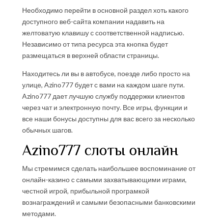
Необходимо перейти в основной раздел хоть какого
доступного веб-сайта компании надавить на
желтоватую клавишу с соответственной надписью.
Независимо от типа ресурса эта кнопка будет
размещаться в верхней области страницы.
Находитесь ли вы в автобусе, поезде либо просто на
улице, Azino777 будет с вами на каждом шаге пути.
Azino777 дает лучшую службу поддержки клиентов
через чат и электронную почту. Все игры, функции и
все наши бонусы доступны для вас всего за несколько
обычных шагов.
Azino777 слоты онлайн
Мы стремимся сделать наибольшее воспоминание от
онлайн-казино с самыми захватывающими играми,
честной игрой, прибыльной програмкой
вознаграждений и самыми безопасными банковскими
методами.