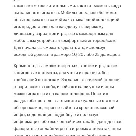
таковыми же восхитительными, как в тот момент, когда
вы начинаете играться. Мобильное казино Sol может
повытрепываться самой захватывающей коллекцией
игр, предоставляя для вас доступ к широкому
диапазону вариантов игры, все с комфортным для
мобильных устройств и комфортным интерфейсом.
Для начала вы сможете сделать это, используя
исходный депозит в размере 10, 20 либо 25 долларов.
Кроме того, вы сможете играться в некие игры, такие
как игровые автоматы, для утехи и практики, без
требований по ставкам. Заглавие в значимой степени
говорит само за себя, и сейчас в ваши утехи и игры
можно играться и на вашем телефоне. Посетите
раздел обзоров, где вы отыщите актуальные статьи и
обзоры казино, игровых сайтов и средств массовой
инфы, содержащие подробную и полезную
информацию обо всех онлайн-слотах. Sol дает для вас
фаворитные онлайн-игры на игровых автоматах, игры
в мини-казино, онлайн-рулетку, онлайн-блэкджек,