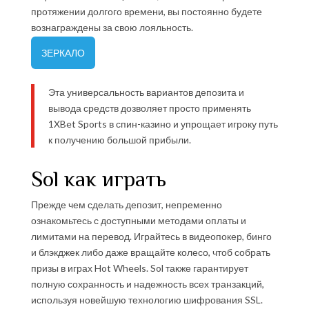
протяжении долгого времени, вы постоянно будете
вознаграждены за свою лояльность.
ЗЕРКАЛО
Эта универсальность вариантов депозита и
вывода средств дозволяет просто применять
1XBet Sports в спин-казино и упрощает игроку путь
к получению большой прибыли.
Sol как играть
Прежде чем сделать депозит, непременно
ознакомьтесь с доступными методами оплаты и
лимитами на перевод. Играйтесь в видеопокер, бинго
и блэкджек либо даже вращайте колесо, чтоб собрать
призы в играх Hot Wheels. Sol также гарантирует
полную сохранность и надежность всех транзакций,
используя новейшую технологию шифрования SSL.