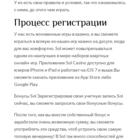
У их есть свои правила и условия, так что ознакомьтесь
с ними, до этого чем играть.
Процесс регистрации
У нас есть мгновенные игры в казино, и вы сможете
играться в всякую из наших игр казино на досуге, когда
для вас комфортно. Sol может повытрепываться
одним из наилучших в мире наборов азартных
онлайн-игр. Приложение Sol Casino доступно для
юзеров iPhone и iPad и работает на iOS 7 и выше.Вы
сможете скачать приложение из App Store либо
Google Play.
Бонусы Sol Зарегистрировав свою учетную запись Sol
сейчас, вы сможете запросить свои бонусные бонусы.
После того, как вы внесли собственный бонус и
заработали очень возможную сумму, вы сможете
употреблять эти средства, чтоб устроить свою самую
топовую вечеринку! В Sol так много способностей для