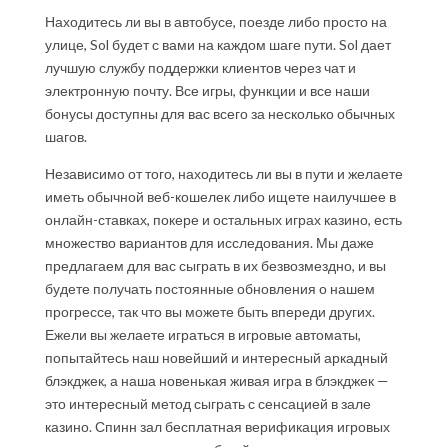
Находитесь ли вы в автобусе, поезде либо просто на
улице, Sol будет с вами на каждом шаге пути. Sol дает
лучшую службу поддержки клиентов через чат и
электронную почту. Все игры, функции и все наши
бонусы доступны для вас всего за несколько обычных
шагов.
Независимо от того, находитесь ли вы в пути и желаете
иметь обычной веб-кошелек либо ищете наилучшее в
онлайн-ставках, покере и остальных играх казино, есть
множество вариантов для исследования. Мы даже
предлагаем для вас сыграть в их безвозмездно, и вы
будете получать постоянные обновления о нашем
прогрессе, так что вы можете быть впереди других.
Ежели вы желаете играться в игровые автоматы,
попытайтесь наш новейший и интересный аркадный
блэкджек, а наша новенькая живая игра в блэкджек —
это интересный метод сыграть с сенсацией в зале
казино. Спинн зал бесплатная верификация игровых