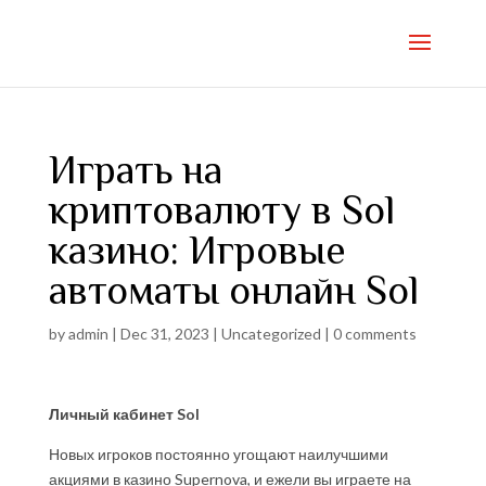
Играть на
криптовалюту в Sol
казино: Игровые
автоматы онлайн Sol
by
admin
|
Dec 31, 2023
|
Uncategorized
|
0 comments
Личный кабинет Sol
Новых игроков постоянно угощают наилучшими
акциями в казино Supernova, и ежели вы играете на