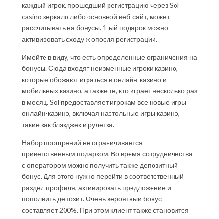
каждый игрок, прошедший регистрацию через Sol
casino зеркало либо основной веб-сайт, может
рассчитывать на бонусы. 1-ый подарок можно
активировать сходу ж опосля регистрации.
Имейте в виду, что есть определенные ограничения на
бонусы. Сюда входят неизменные игроки казино,
которые обожают играться в онлайн-казино и
мобильных казино, а также те, кто играет несколько раз
в месяц. Sol предоставляет игрокам все новые игры
онлайн-казино, включая настольные игры казино,
такие как блэкджек и рулетка.
Набор поощрений не ограничивается
приветственным подарком. Во время сотрудничества
с оператором можно получить также депозитный
бонус. Для этого нужно перейти в соответственный
раздел профиля, активировать предложение и
пополнить депозит. Очень вероятный бонус
составляет 200%. При этом клиент также становится