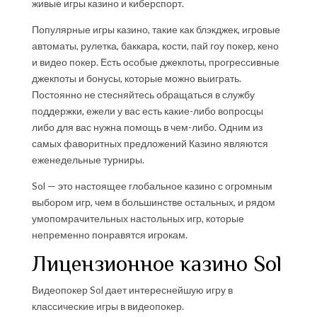
живые игры казино и киберспорт.
Популярные игры казино, такие как блэкджек, игровые
автоматы, рулетка, баккара, кости, пай гоу покер, кено
и видео покер. Есть особые джекпоты, прогрессивные
джекпоты и бонусы, которые можно выиграть.
Постоянно не стесняйтесь обращаться в службу
поддержки, ежели у вас есть какие-либо вопросцы
либо для вас нужна помощь в чем-либо. Одним из
самых фаворитных предложений Казино являются
еженедельные турниры.
Sol — это настоящее глобальное казино с огромным
выбором игр, чем в большинстве остальных, и рядом
умопомрачительных настольных игр, которые
непременно понравятся игрокам.
Лицензионное казино Sol
Видеопокер Sol дает интереснейшую игру в
классические игры в видеопокер.