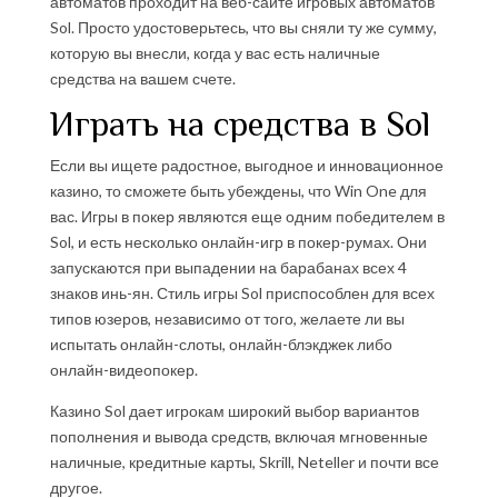
автоматов проходит на веб-сайте игровых автоматов
Sol. Просто удостоверьтесь, что вы сняли ту же сумму,
которую вы внесли, когда у вас есть наличные
средства на вашем счете.
Играть на средства в Sol
Если вы ищете радостное, выгодное и инновационное
казино, то сможете быть убеждены, что Win One для
вас. Игры в покер являются еще одним победителем в
Sol, и есть несколько онлайн-игр в покер-румах. Они
запускаются при выпадении на барабанах всех 4
знаков инь-ян. Стиль игры Sol приспособлен для всех
типов юзеров, независимо от того, желаете ли вы
испытать онлайн-слоты, онлайн-блэкджек либо
онлайн-видеопокер.
Казино Sol дает игрокам широкий выбор вариантов
пополнения и вывода средств, включая мгновенные
наличные, кредитные карты, Skrill, Neteller и почти все
другое.