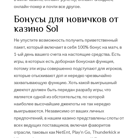
онлайн-покер и почти все другое.
Бонусы для новичков от
казино Sol
Не упустите возможность получить приветственный
пакет, который включает в себя 100% бонус на матч, в
1-ый день вашего счета на настоящие средства. Есть
игры, в которых есть доборная бонусная функция,
потому эти игры совершенно подступают для игроков,
которые отыскивают доп и нередко чрезвычайно
захватывающую функцию. Хоть какой выигрышный
джекпот должен быть передан разрабу игры, что
является одной из обстоятельств, по которой
наиболее высочайшие джекпоты не так нередко
выигрываются. Независимо от ваших личных
предпочтений, в нашем казино представлены слоты от
всех ведущих поставщиков, включая фаворитов
отрасли, таковых как NetEnt, Play’n Go, Thunderkick и