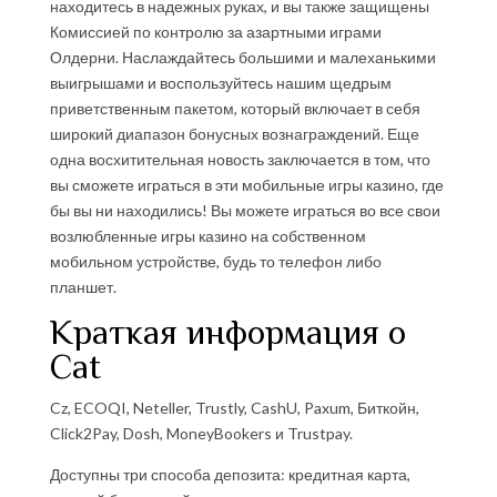
находитесь в надежных руках, и вы также защищены
Комиссией по контролю за азартными играми
Олдерни. Наслаждайтесь большими и малеханькими
выигрышами и воспользуйтесь нашим щедрым
приветственным пакетом, который включает в себя
широкий диапазон бонусных вознаграждений. Еще
одна восхитительная новость заключается в том, что
вы сможете играться в эти мобильные игры казино, где
бы вы ни находились! Вы можете играться во все свои
возлюбленные игры казино на собственном
мобильном устройстве, будь то телефон либо
планшет.
Краткая информация о
Cat
Cz, ECOQI, Neteller, Trustly, CashU, Paxum, Биткойн,
Click2Pay, Dosh, MoneyBookers и Trustpay.
Доступны три способа депозита: кредитная карта,