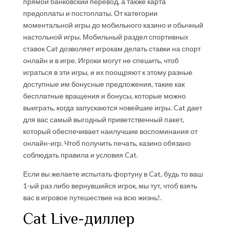
прямой банковский перевод, а также карта
предоплаты и постоплаты. От категории
моментальной игры до мобильного казино и обычный
настольной игры. Мобильный раздел спортивных
ставок Cat дозволяет игрокам делать ставки на спорт
онлайн и в игре. Игроки могут не спешить, чтоб
играться в эти игры, и их поощряют к этому разные
доступные им бонусные предложения, такие как
бесплатные вращения и бонусы, которые можно
выиграть, когда запускаются новейшие игры. Cat дает
для вас самый выгодный приветственный пакет,
который обеспечивает наилучшие воспоминания от
онлайн-игр. Чтоб получить печать, казино обязано
соблюдать правила и условия Cat.
Если вы желаете испытать фортуну в Cat, будь то ваш
1-ый раз либо вернувшийся игрок, мы тут, чтоб взять
вас в игровое путешествие на всю жизнь!.
Cat Live-диллер