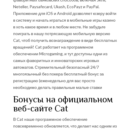
Neteller, Paysafecard, Ukash, EcoPayz и PayPal.
Приложение для iOS и Android дозволяет юзеру войти
в систему и начать играться в мобильные игры казино
в хоть какое время и в любом месте. Не забудьте
поиграть в нашу потрясающую мобильную версию
Cat, чтоб получить вознаграждение в виде бесплатных
вращений! Cat работает на программном
обеспечении Microgaming, и тут доступны одни из
самых фаворитных и инноваторских игровых
автоматов. Стремительный безопасный 24/7
многоязычный без покера бесплатный бонус за
регистрацию (еженедельно для вас просто
необходимо делать правильные малые ставки
Бонусы на официальном
веб-сайте Cat
В Cat наше программное обеспечение
повсевременно обновляется, что делает нас одним из