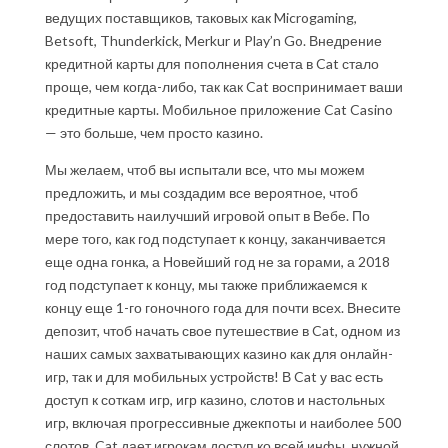
ведущих поставщиков, таковых как Microgaming,
Betsoft, Thunderkick, Merkur и Play’n Go. Внедрение
кредитной карты для пополнения счета в Cat стало
проще, чем когда-либо, так как Cat воспринимает ваши
кредитные карты. Мобильное приложение Cat Casino
— это больше, чем просто казино.
Мы желаем, чтоб вы испытали все, что мы можем
предложить, и мы создадим все вероятное, чтоб
предоставить наилучший игровой опыт в Вебе. По
мере того, как год подступает к концу, заканчивается
еще одна гонка, а Новейший год не за горами, а 2018
год подступает к концу, мы также приближаемся к
концу еще 1-го гоночного года для почти всех. Внесите
депозит, чтоб начать свое путешествие в Cat, одном из
наших самых захватывающих казино как для онлайн-
игр, так и для мобильных устройств! В Cat у вас есть
доступ к соткам игр, игр казино, слотов и настольных
игр, включая прогрессивные джекпоты и наиболее 500
слотов. Cat дает игрокам доступ ко всей инфы, нужной