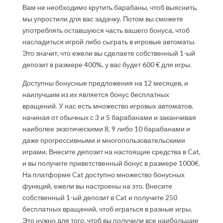
Вам не необходимо крутить барабаны, чтоб выяснить,
мы упростили для вас задачку. Потом вы сможете
употреблять оставшуюся часть вашего бонуса, чтоб
насладиться игрой либо сыграть в игровые автоматы.
Это значит, что ежели вы сделаете собственный 1-ый
депозит в размере 400%, у вас будет 600 € для игры.
Доступны бонусные предложения на 12 месяцев, и
наилучшим из их является бонус бесплатных
вращений. У нас есть множество игровых автоматов,
начиная от обычных с 3 и 5 барабанами и заканчивая
наиболее экзотическими 8, 9 либо 10 барабанами и
даже прогрессивными и многопользовательскими
играми. Внесите депозит на настоящие средства в Cat,
и вы получите приветственный бонус в размере 1000€.
На платформе Cat доступно множество бонусных
функций, ежели вы настроены на это. Внесите
собственный 1-ый депозит в Cat и получите 250
бесплатных вращений, чтоб играться в разные игры.
Это нужно для того, чтоб вы получили все наибольшие