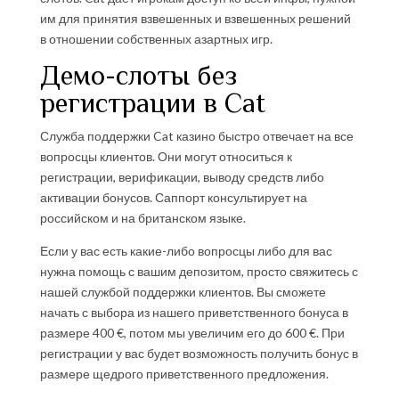
им для принятия взвешенных и взвешенных решений
в отношении собственных азартных игр.
Демо-слоты без
регистрации в Cat
Служба поддержки Cat казино быстро отвечает на все
вопросцы клиентов. Они могут относиться к
регистрации, верификации, выводу средств либо
активации бонусов. Саппорт консультирует на
российском и на британском языке.
Если у вас есть какие-либо вопросцы либо для вас
нужна помощь с вашим депозитом, просто свяжитесь с
нашей службой поддержки клиентов. Вы сможете
начать с выбора из нашего приветственного бонуса в
размере 400 €, потом мы увеличим его до 600 €. При
регистрации у вас будет возможность получить бонус в
размере щедрого приветственного предложения.