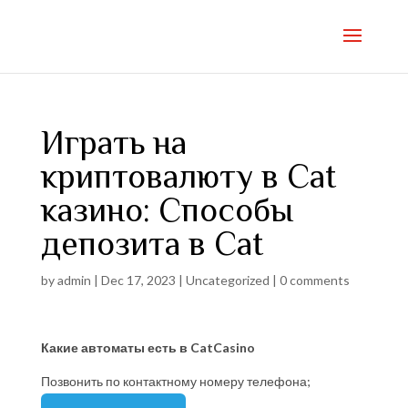
Играть на
криптовалюту в Cat
казино: Способы
депозита в Cat
by
admin
|
Dec 17, 2023
|
Uncategorized
|
0 comments
Какие автоматы есть в CatCasino
Позвонить по контактному номеру телефона;