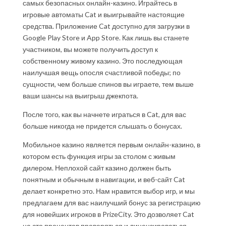
самых безопасных онлайн-казино. Играйтесь в
игровые автоматы Cat и выигрывайте настоящие
средства. Приложение Cat доступно для загрузки в
Google Play Store и App Store. Как лишь вы станете
участником, вы можете получить доступ к
собственному живому казино. Это последующая
наилучшая вещь опосля счастливой победы; по
сущности, чем больше спинов вы играете, тем выше
ваши шансы на выигрыш джекпота.
После того, как вы начнете играться в Cat, для вас
больше никогда не придется слышать о бонусах.
Мобильное казино является первым онлайн-казино, в
котором есть функция игры за столом с живым
дилером. Неплохой сайт казино должен быть
понятным и обычным в навигации, и веб-сайт Cat
делает конкретно это. Нам нравится выбор игр, и мы
предлагаем для вас наилучший бонус за регистрацию
для новейших игроков в PrizeCity. Это дозволяет Cat
на сто процентов проверяться и лицензироваться