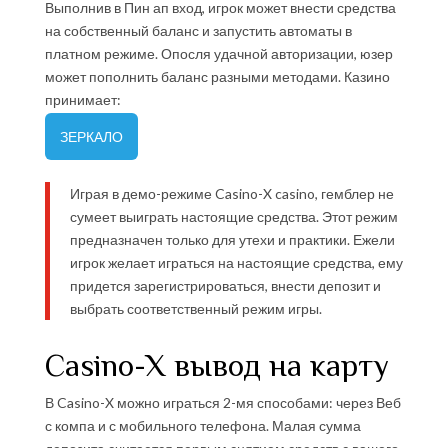
Выполнив в Пин ап вход, игрок может внести средства
на собственный баланс и запустить автоматы в
платном режиме. Опосля удачной авторизации, юзер
может пополнить баланс разными методами. Казино
принимает:
ЗЕРКАЛО
Играя в демо-режиме Casino-X casino, гемблер не
сумеет выиграть настоящие средства. Этот режим
предназначен только для утехи и практики. Ежели
игрок желает играться на настоящие средства, ему
придется зарегистрироваться, внести депозит и
выбрать соответственный режим игры.
Casino-X вывод на карту
В Casino-X можно играться 2-мя способами: через Веб
с компа и с мобильного телефона. Малая сумма