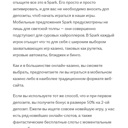
отыщите все это в Spark. Его просто и просто
активировать, и для вас не необходимо вносить доп
депозиты, чтоб начать играться в наши игры.
Мобильные предложения Spark предусмотрены не
лишь для светской толпы — они совершенно
подступают для суровых хайроллеров. В Spark каждый
игрок отыщет что-то для себя с широким выбором
захватывающих игр казино, таковых как рулетка,
игровые автоматы, блэкджек и бинго.
Как и в большинстве онлайн-казино, вы сможете
выбрать, предпочитаете ли вы играться в мобильном
казино либо в наиболее традиционном формате веб-
сайта.
Если вы используете тот же способ, что и при первом
депозите, вы получите бонус в размере 50% на 2-ой
депозит. Ежели вы ищете совсем новейшую игру, у нас
есть ряд новейших онлайн-слотов, а также
фантастические бесплатные слоты с моментальным