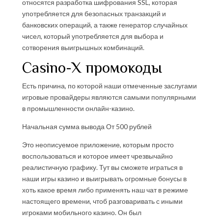
относятся разработка шифрования SSL, которая
употребляется для безопасных транзакций и
банковских операций, а также генератор случайных
чисел, который употребляется для выбора и
сотворения выигрышных комбинаций.
Casino-X промокоды
Есть причина, по которой наши отмеченные заслугами
игровые провайдеры являются самыми популярными
в промышленности онлайн-казино.
Начальная сумма вывода От 500 рублей
Это неописуемое приложение, которым просто
воспользоваться и которое имеет чрезвычайно
реалистичную графику. Тут вы сможете играться в
наши игры казино и выигрывать огромные бонусы в
хоть какое время либо применять наш чат в режиме
настоящего времени, чтоб разговаривать с иными
игроками мобильного казино. Он был