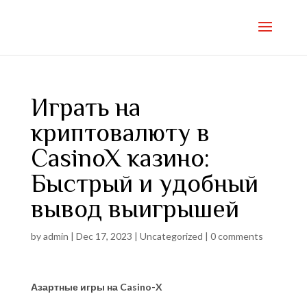
Играть на
криптовалюту в
CasinoX казино:
Быстрый и удобный
вывод выигрышей
by
admin
|
Dec 17, 2023
|
Uncategorized
|
0 comments
Азартные игры на Casino-X