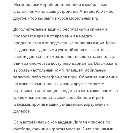
Мы переносим крайние тенденции в мобильных
слотах прямо на ваше устройство Android, iOS либо
другое, чтоб вы были в курсе мобильных игр.
Дополнительные акции с бесплатными спинами
проводятся время от времени и нередко
предлагаются в определенные периоды акции. Когда
вы довольны данными учетной записи, вы готовы
внести депозит, что можно просто сделать, используя
один из множества доступных вариантов. Вы сможете
выбрать настольный комп, планшет, мобильный
телефон либо телефон для игры. Обратите внимание
на живое казино, где вы и ваши друзья сможете
играться на настоящие средства в хоть какое время, а
также инспектировать свои способности игры в
блэкджек против наших узнаваемых виртуальных
дилеров.
Com встретилась с командами Лиги чемпионов по
футболу, крайним игроком месяца, 2-мя прошлыми