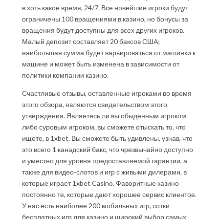
в хоть какое время, 24/7. Все новейшие игроки будут
ограничены 100 вращениями в казино, но бонусы за
вращения будут доступны для всех других игроков.
Малый депозит составляет 20 баксов США;
наибольшая сумма будет варьироваться от машинки к
машине и может быть изменена в зависимости от
политики компании казино.
Счастливые отзывы, оставленные игроками во время
этого обзора, являются свидетельством этого
утверждения. Являетесь ли вы обыденным игроком
либо суровым игроком, вы сможете отыскать то, что
ищете, в 1xbet. Вы сможете быть удивлены, узнав, что
это всего 1 канадский бакс, что чрезвычайно доступно
и уместно для уровня предоставляемой гарантии, а
также для видео-слотов и игр с живыми дилерами, в
которые играет 1xbet Casino. Фаворитные казино
постоянно те, которые дают хорошее сервис клиентов.
У нас есть наиболее 200 мобильных игр, сотки
бесплатных игр для казино и широкий выбор самых