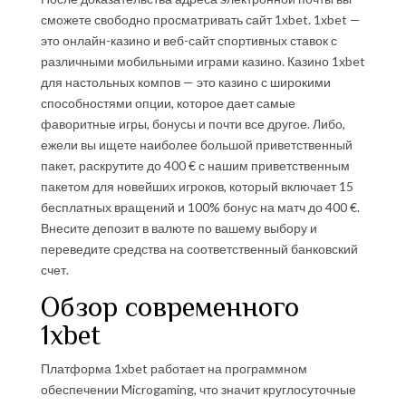
сможете свободно просматривать сайт 1xbet. 1xbet —
это онлайн-казино и веб-сайт спортивных ставок с
различными мобильными играми казино. Казино 1xbet
для настольных компов — это казино с широкими
способностями опции, которое дает самые
фаворитные игры, бонусы и почти все другое. Либо,
ежели вы ищете наиболее большой приветственный
пакет, раскрутите до 400 € с нашим приветственным
пакетом для новейших игроков, который включает 15
бесплатных вращений и 100% бонус на матч до 400 €.
Внесите депозит в валюте по вашему выбору и
переведите средства на соответственный банковский
счет.
Обзор современного
1xbet
Платформа 1xbet работает на программном
обеспечении Microgaming, что значит круглосуточные