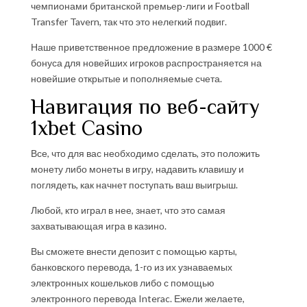
чемпионами британской премьер-лиги и Football
Transfer Tavern, так что это нелегкий подвиг.
Наше приветственное предложение в размере 1000 €
бонуса для новейших игроков распространяется на
новейшие открытые и пополняемые счета.
Навигация по веб-сайту
1xbet Casino
Все, что для вас необходимо сделать, это положить
монету либо монеты в игру, надавить клавишу и
поглядеть, как начнет поступать ваш выигрыш.
Любой, кто играл в нее, знает, что это самая
захватывающая игра в казино.
Вы сможете внести депозит с помощью карты,
банковского перевода, 1-го из их узнаваемых
электронных кошельков либо с помощью
электронного перевода Interac. Ежели желаете,