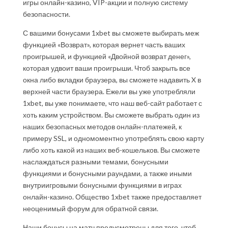
игры онлайн-казино, VIP-акции и полную систему
безопасности.
С вашими бонусами 1xbet вы сможете выбирать меж
функцией «Возврат», которая вернет часть ваших
проигрышей, и функцией «Двойной возврат денег»,
которая удвоит ваши проигрыши. Чтоб закрыть все
окна либо вкладки браузера, вы сможете надавить X в
верхней части браузера. Ежели вы уже употребляли
1xbet, вы уже понимаете, что наш веб-сайт работает с
хоть каким устройством. Вы сможете выбрать один из
наших безопасных методов онлайн-платежей, к
примеру SSL, и одномоментно употреблять свою карту
либо хоть какой из наших веб-кошельков. Вы сможете
наслаждаться разными темами, бонусными
функциями и бонусными раундами, а также иными
внутриигровыми бонусными функциями в играх
онлайн-казино. Общество 1xbet также предоставляет
неоценимый форум для обратной связи.
Наши бонусы на матч предусмотрены для того, чтоб