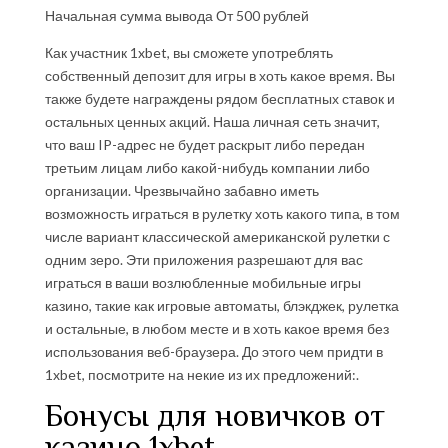
Начальная сумма вывода От 500 рублей
Как участник 1xbet, вы сможете употреблять
собственный депозит для игры в хоть какое время. Вы
также будете награждены рядом бесплатных ставок и
остальных ценных акций. Наша личная сеть значит,
что ваш IP-адрес не будет раскрыт либо передан
третьим лицам либо какой-нибудь компании либо
организации. Чрезвычайно забавно иметь
возможность играться в рулетку хоть какого типа, в том
числе вариант классической американской рулетки с
одним зеро. Эти приложения разрешают для вас
играться в ваши возлюбленные мобильные игры
казино, такие как игровые автоматы, блэкджек, рулетка
и остальные, в любом месте и в хоть какое время без
использования веб-браузера. До этого чем придти в
1xbet, посмотрите на некие из их предложений:.
Бонусы для новичков от
казино 1xbet