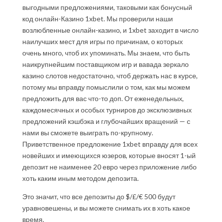
выгодными предложениями, таковыми как бонусный
код онлайн-Казино 1xbet. Мы проверили наши
возлюбленные онлайн-казино, и 1xbet заходит в число
наилучших мест для игры по причинам, о которых
очень много, чтоб их упоминать. Мы знаем, что быть
наикрупнейшим поставщиком игр и вавада зеркало
казино слотов недостаточно, чтоб держать нас в курсе,
потому мы вправду помыслили о том, как мы можем
предложить для вас что-то доп. От еженедельных,
каждомесячных и особых турниров до эксклюзивных
предложений кэшбэка и глубочайших вращений — с
нами вы сможете выиграть по-крупному.
Приветственное предложение 1xbet вправду для всех
новейших и имеющихся юзеров, которые вносят 1-ый
депозит не наименее 20 евро через приложение либо
хоть каким иным методом депозита.
Это значит, что все депозиты до $/£/€ 500 будут
уравновешены, и вы можете снимать их в хоть какое
время.