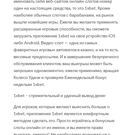
именовать себя веб-сайтом онлайн-слотов номер
один на настоящие средства, то это 1xbet. Кроме
наиболее обычных слотов с барабанами, на рынок
вышли новейшие игры. Ежели вы желаете применять
расширенные игровые способности, вы сможете
загрузить приложение 1xbet на свое устройство iOS
либо Android. Видео-слот — одна из самых
фаворитных игровых автоматов в казино, и на то есть
весомые предпосылки. И в завершение безупречного
обслуживания клиентов, ваш выигрыш может быть
запрошен одномоментно, ежели применимо, вращая
Колесо Удачи и проверяя Еженедельный бонус
недельки 1xbet.
1xbet – стремительный и удачный вывод денег
Для игроков, которые желают выяснить больше о
1xbet, приложение 1xbet является комфортным
методом сделать это. Просто играйтесь в бонусные
слоты онлайн от их имени, и вы имеете право
выиграть джекпот! Не необходимо волноваться о