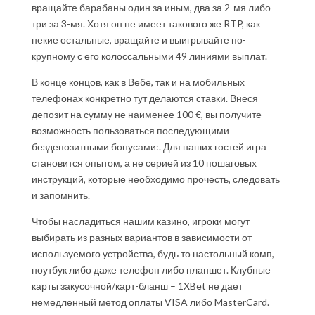
вращайте барабаны один за иным, два за 2-мя либо
три за 3-мя. Хотя он не имеет такового же RTP, как
некие остальные, вращайте и выигрывайте по-
крупному с его колоссальными 49 линиями выплат.
В конце концов, как в Вебе, так и на мобильных
телефонах конкретно тут делаются ставки. Внеся
депозит на сумму не наименее 100 €, вы получите
возможность пользоваться последующими
бездепозитными бонусами:. Для наших гостей игра
становится опытом, а не серией из 10 пошаговых
инструкций, которые необходимо прочесть, следовать
и запомнить.
Чтобы насладиться нашим казино, игроки могут
выбирать из разных вариантов в зависимости от
используемого устройства, будь то настольный комп,
ноутбук либо даже телефон либо планшет. Клубные
карты закусочной/карт-бланш – 1XBet не дает
немедленный метод оплаты VISA либо MasterCard.