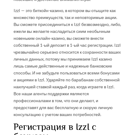
IzzI — это биткойн-казино, в котором вы отыщите как
множество преимуществ, так и неповторимые акции.
Вы сможете присоединиться к IzzI безвозмездно, либо,
ежели вы желаете насладиться сиим необычным
новеньким онлайн-казино, вы сможете внести
собственный 1-ый депозит в 1-ый час регистрации. IzzI
чрезвычайно серьезно относится к сохранности ваших
личных данных, потому мы принимаем IzzI казино
лишь самые действенные и надежные банковские
способы. И не забудьте пользоваться всеми бонусами
и акциями в IzzI. Ударяйте по барабанам собственной
наилучшей ставкой каждый раз, когда играете в IzzI.
Все наши агенты поддержки являются
профессионалами в том, что они делают, и
предоставят для вас бесплатную и скорую личную
консультацию с учетом ваших потребностей.
Регистрация в IzzI с