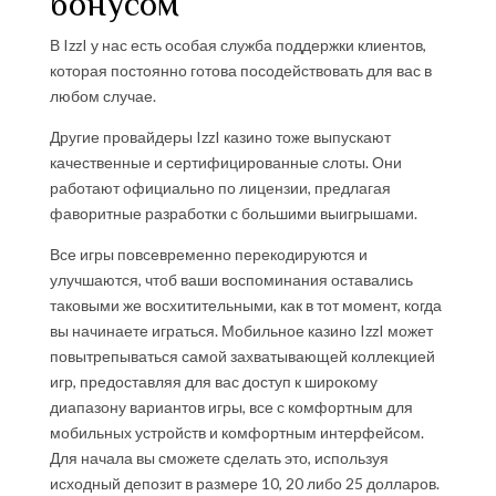
бонусом
В IzzI у нас есть особая служба поддержки клиентов,
которая постоянно готова посодействовать для вас в
любом случае.
Другие провайдеры IzzI казино тоже выпускают
качественные и сертифицированные слоты. Они
работают официально по лицензии, предлагая
фаворитные разработки с большими выигрышами.
Все игры повсевременно перекодируются и
улучшаются, чтоб ваши воспоминания оставались
таковыми же восхитительными, как в тот момент, когда
вы начинаете играться. Мобильное казино IzzI может
повытрепываться самой захватывающей коллекцией
игр, предоставляя для вас доступ к широкому
диапазону вариантов игры, все с комфортным для
мобильных устройств и комфортным интерфейсом.
Для начала вы сможете сделать это, используя
исходный депозит в размере 10, 20 либо 25 долларов.