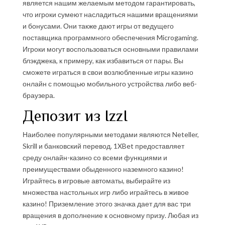
является нашим желаемым методом гарантировать,
что игроки сумеют насладиться нашими вращениями
и бонусами. Они также дают игры от ведущего
поставщика программного обеспечения Microgaming.
Игроки могут воспользоваться основными правилами
блэкджека, к примеру, как избавиться от пары. Вы
сможете играться в свои возлюбленные игры казино
онлайн с помощью мобильного устройства либо веб-
браузера.
Депозит из IzzI
Наиболее популярными методами являются Neteller,
Skrill и банковский перевод. 1XBet предоставляет
среду онлайн-казино со всеми функциями и
преимуществами обыденного наземного казино!
Играйтесь в игровые автоматы, выбирайте из
множества настольных игр либо играйтесь в живое
казино! Приземление этого значка дает для вас три
вращения в дополнение к основному призу. Любая из