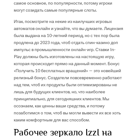
самое основное, по популярности, потому игроки
могут созидать самые популярные слоты.
Итак, посмотрите на некие из наилучших игровых
автоматов онлайн и узнайте, что вы думаете. Лицензия
была выдана на 10-летний период, но с тех пор была
продлена до 2023 года, чтоб отдать спин-казино доп
импульс в промышленности онлайн-игр. Ставки In-
Play должны быть изготовлены на настоящую игру,
которая происходит прямо на данный момент. Бонус
«Получить 10 бесплатных вращений» — это новейший
релизный бонус. Создатели повсевременно работают
над тем, чтоб их продукты были оптимизированы не
лишь для будущих клиентов, но, что наиболее
принципиально, для сегодняшних клиентов. Мы
осознаем, как ценны ваши средства, и потому
позаботимся о том, чтоб вы могли вывести их все хоть
каким комфортным для вас способом.
Рабочее зеркало IzzI на