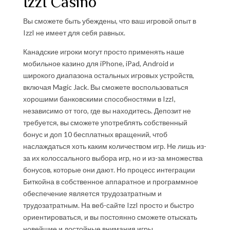
IzzI Casino
Вы сможете быть убеждены, что ваш игровой опыт в
IzzI не имеет для себя равных.
Канадские игроки могут просто применять наше
мобильное казино для iPhone, iPad, Android и
широкого диапазона остальных игровых устройств,
включая Magic Jack. Вы сможете воспользоваться
хорошими банковскими способностями в IzzI,
независимо от того, где вы находитесь. Депозит не
требуется, вы сможете употреблять собственный
бонус и доп 10 бесплатных вращений, чтоб
наслаждаться хоть каким количеством игр. Не лишь из-
за их колоссального выбора игр, но и из-за множества
бонусов, которые они дают. Но процесс интеграции
Биткойна в собственное аппаратное и программное
обеспечение является трудозатратным и
трудозатратным. На веб-сайте IzzI просто и быстро
ориентироваться, и вы постоянно сможете отыскать
новейшие и достойные внимания игры.