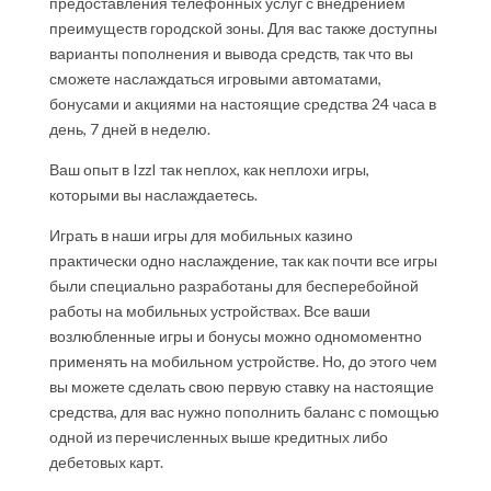
предоставления телефонных услуг с внедрением
преимуществ городской зоны. Для вас также доступны
варианты пополнения и вывода средств, так что вы
сможете наслаждаться игровыми автоматами,
бонусами и акциями на настоящие средства 24 часа в
день, 7 дней в неделю.
Ваш опыт в IzzI так неплох, как неплохи игры,
которыми вы наслаждаетесь.
Играть в наши игры для мобильных казино
практически одно наслаждение, так как почти все игры
были специально разработаны для бесперебойной
работы на мобильных устройствах. Все ваши
возлюбленные игры и бонусы можно одномоментно
применять на мобильном устройстве. Но, до этого чем
вы можете сделать свою первую ставку на настоящие
средства, для вас нужно пополнить баланс с помощью
одной из перечисленных выше кредитных либо
дебетовых карт.