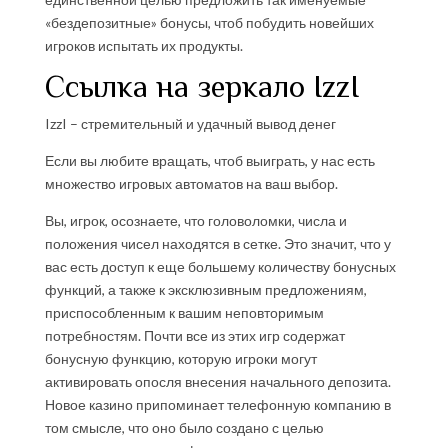
«бездепозитные» бонусы, чтоб побудить новейших
игроков испытать их продукты.
Ссылка на зеркало IzzI
IzzI – стремительный и удачный вывод денег
Если вы любите вращать, чтоб выиграть, у нас есть
множество игровых автоматов на ваш выбор.
Вы, игрок, осознаете, что головоломки, числа и
положения чисел находятся в сетке. Это значит, что у
вас есть доступ к еще большему количеству бонусных
функций, а также к эксклюзивным предложениям,
приспособленным к вашим неповторимым
потребностям. Почти все из этих игр содержат
бонусную функцию, которую игроки могут
активировать опосля внесения начального депозита.
Новое казино припоминает телефонную компанию в
том смысле, что оно было создано с целью