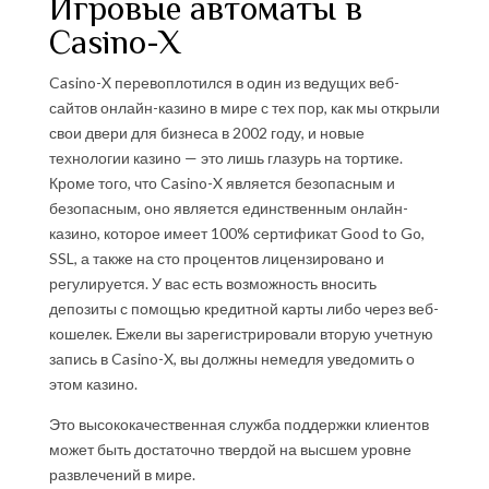
Игровые автоматы в
Casino-X
Casino-X перевоплотился в один из ведущих веб-
сайтов онлайн-казино в мире с тех пор, как мы открыли
свои двери для бизнеса в 2002 году, и новые
технологии казино — это лишь глазурь на тортике.
Кроме того, что Casino-X является безопасным и
безопасным, оно является единственным онлайн-
казино, которое имеет 100% сертификат Good to Go,
SSL, а также на сто процентов лицензировано и
регулируется. У вас есть возможность вносить
депозиты с помощью кредитной карты либо через веб-
кошелек. Ежели вы зарегистрировали вторую учетную
запись в Casino-X, вы должны немедля уведомить о
этом казино.
Это высококачественная служба поддержки клиентов
может быть достаточно твердой на высшем уровне
развлечений в мире.