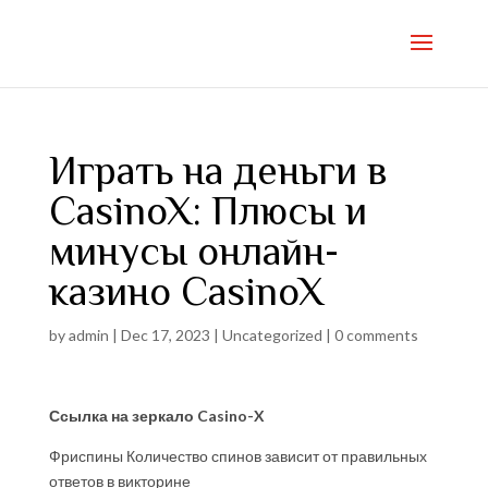
Играть на деньги в
CasinoX: Плюсы и
минусы онлайн-
казино CasinoX
by
admin
|
Dec 17, 2023
|
Uncategorized
|
0 comments
Ссылка на зеркало Casino-X
Фриспины Количество спинов зависит от правильных
ответов в викторине