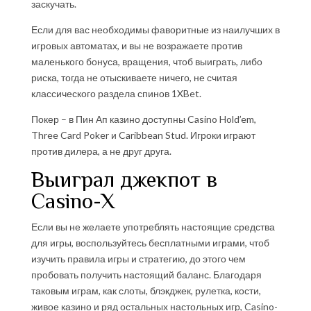
заскучать.
Если для вас необходимы фаворитные из наилучших в
игровых автоматах, и вы не возражаете против
маленького бонуса, вращения, чтоб выиграть, либо
риска, тогда не отыскиваете ничего, не считая
классического раздела спинов 1XBet.
Покер – в Пин Ап казино доступны Casino Hold’em,
Three Card Poker и Caribbean Stud. Игроки играют
против дилера, а не друг друга.
Выиграл джекпот в
Casino-X
Если вы не желаете употреблять настоящие средства
для игры, воспользуйтесь бесплатными играми, чтоб
изучить правила игры и стратегию, до этого чем
пробовать получить настоящий баланс. Благодаря
таковым играм, как слоты, блэкджек, рулетка, кости,
живое казино и ряд остальных настольных игр, Casino-