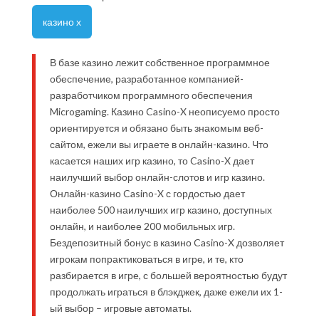
казино х
В базе казино лежит собственное программное
обеспечение, разработанное компанией-
разработчиком программного обеспечения
Microgaming. Казино Casino-X неописуемо просто
ориентируется и обязано быть знакомым веб-
сайтом, ежели вы играете в онлайн-казино. Что
касается наших игр казино, то Casino-X дает
наилучший выбор онлайн-слотов и игр казино.
Онлайн-казино Casino-X с гордостью дает
наиболее 500 наилучших игр казино, доступных
онлайн, и наиболее 200 мобильных игр.
Бездепозитный бонус в казино Casino-X дозволяет
игрокам попрактиковаться в игре, и те, кто
разбирается в игре, с большей вероятностью будут
продолжать играться в блэкджек, даже ежели их 1-
ый выбор – игровые автоматы.