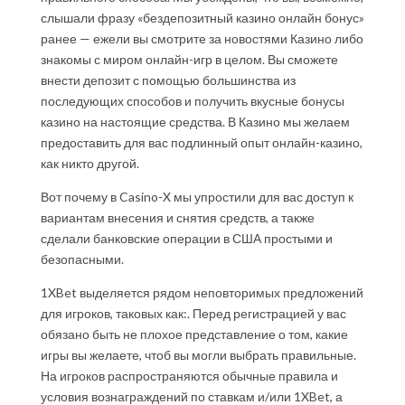
слышали фразу «бездепозитный казино онлайн бонус»
ранее — ежели вы смотрите за новостями Казино либо
знакомы с миром онлайн-игр в целом. Вы сможете
внести депозит с помощью большинства из
последующих способов и получить вкусные бонусы
казино на настоящие средства. В Казино мы желаем
предоставить для вас подлинный опыт онлайн-казино,
как никто другой.
Вот почему в Casino-X мы упростили для вас доступ к
вариантам внесения и снятия средств, а также
сделали банковские операции в США простыми и
безопасными.
1XBet выделяется рядом неповторимых предложений
для игроков, таковых как:. Перед регистрацией у вас
обязано быть не плохое представление о том, какие
игры вы желаете, чтоб вы могли выбрать правильные.
На игроков распространяются обычные правила и
условия вознаграждений по ставкам и/или 1XBet, а