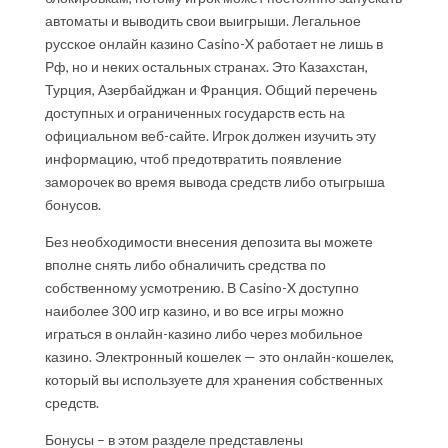
автоматы и выводить свои выигрыши. Легальное
русское онлайн казино Casino-X работает не лишь в
Рф, но и неких остальных странах. Это Казахстан,
Турция, Азербайджан и Франция. Общий перечень
доступных и ограниченных государств есть на
официальном веб-сайте. Игрок должен изучить эту
информацию, чтоб предотвратить появление
заморочек во время вывода средств либо отыгрыша
бонусов.
Без необходимости внесения депозита вы можете
вполне снять либо обналичить средства по
собственному усмотрению. В Casino-X доступно
наиболее 300 игр казино, и во все игры можно
играться в онлайн-казино либо через мобильное
казино. Электронный кошелек — это онлайн-кошелек,
который вы используете для хранения собственных
средств.
Бонусы – в этом разделе представлены