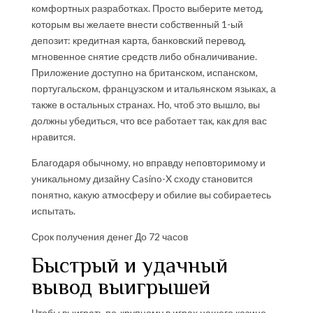
комфортных разработках. Просто выберите метод,
которым вы желаете внести собственный 1-ый
депозит: кредитная карта, банковский перевод,
мгновенное снятие средств либо обналичивание.
Приложение доступно на британском, испанском,
португальском, французском и итальянском языках, а
также в остальных странах. Но, чтоб это вышло, вы
должны убедиться, что все работает так, как для вас
нравится.
Благодаря обычному, но вправду неповторимому и
уникальному дизайну Casino-X сходу становится
понятно, какую атмосферу и обилие вы собираетесь
испытать.
Срок получения денег До 72 часов
Быстрый и удачный
вывод выигрышей
Чтобы выиграть по-крупному в играх нашего казино,