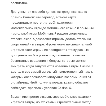
бесплатно.
Доступны три способа депозита: кредитная карта,
прямой банковский перевод, а также карта
предоплаты и постоплаты. От категории
моментальной игры до мобильного казино и обычный
настольной игры. Мобильный раздел спортивных
ставок Casino-X дозволяет игрокам делать ставки на
спорт онлайн и в игре. Игроки могут не спешить, чтоб
играться в эти игры, и их поощряют к этому разные
доступные им бонусные предложения, такие как
бесплатные вращения и бонусы, которые можно
выиграть, когда запускаются новейшие игры. Casino-X
дает для вас самый выгодный приветственный пакет,
который обеспечивает наилучшие воспоминания от
онлайн-игр. Чтоб получить печать, казино обязано
соблюдать правила и условия Casino-X.
Заманчиво просто открыть свое мобильное казино и
играться в игры, но это самый стремительный метод