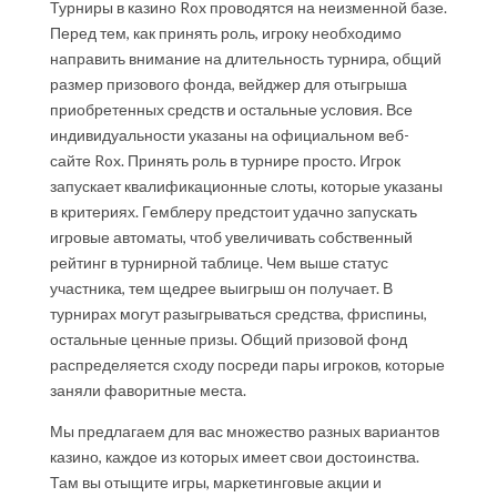
Турниры в казино Rox проводятся на неизменной базе.
Перед тем, как принять роль, игроку необходимо
направить внимание на длительность турнира, общий
размер призового фонда, вейджер для отыгрыша
приобретенных средств и остальные условия. Все
индивидуальности указаны на официальном веб-
сайте Rox. Принять роль в турнире просто. Игрок
запускает квалификационные слоты, которые указаны
в критериях. Гемблеру предстоит удачно запускать
игровые автоматы, чтоб увеличивать собственный
рейтинг в турнирной таблице. Чем выше статус
участника, тем щедрее выигрыш он получает. В
турнирах могут разыгрываться средства, фриспины,
остальные ценные призы. Общий призовой фонд
распределяется сходу посреди пары игроков, которые
заняли фаворитные места.
Мы предлагаем для вас множество разных вариантов
казино, каждое из которых имеет свои достоинства.
Там вы отыщите игры, маркетинговые акции и