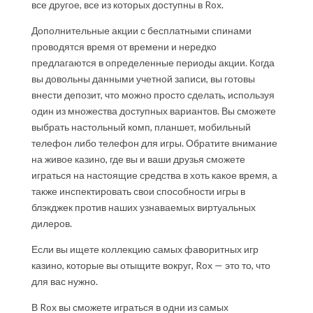
все другое, все из которых доступны в Rox.
Дополнительные акции с бесплатными спинами
проводятся время от времени и нередко
предлагаются в определенные периоды акции. Когда
вы довольны данными учетной записи, вы готовы
внести депозит, что можно просто сделать, используя
один из множества доступных вариантов. Вы сможете
выбрать настольный комп, планшет, мобильный
телефон либо телефон для игры. Обратите внимание
на живое казино, где вы и ваши друзья сможете
играться на настоящие средства в хоть какое время, а
также инспектировать свои способности игры в
блэкджек против наших узнаваемых виртуальных
дилеров.
Если вы ищете коллекцию самых фаворитных игр
казино, которые вы отыщите вокруг, Rox — это то, что
для вас нужно.
В Rox вы сможете играться в одни из самых