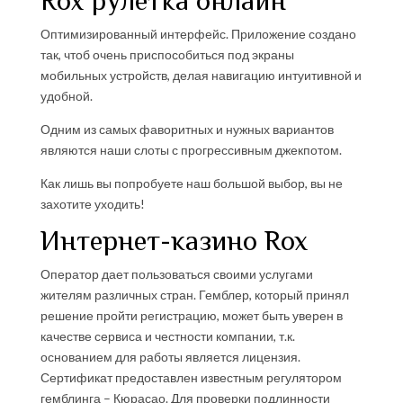
Rox рулетка онлайн
Оптимизированный интерфейс. Приложение создано
так, чтоб очень приспособиться под экраны
мобильных устройств, делая навигацию интуитивной и
удобной.
Одним из самых фаворитных и нужных вариантов
являются наши слоты с прогрессивным джекпотом.
Как лишь вы попробуете наш большой выбор, вы не
захотите уходить!
Интернет-казино Rox
Оператор дает пользоваться своими услугами
жителям различных стран. Гемблер, который принял
решение пройти регистрацию, может быть уверен в
качестве сервиса и честности компании, т.к.
основанием для работы является лицензия.
Сертификат предоставлен известным регулятором
гемблинга – Кюрасао. Для проверки подлинности