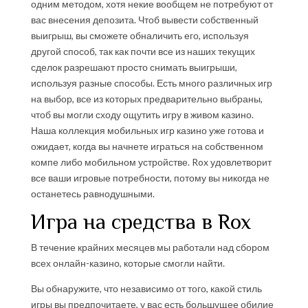
одним методом, хотя некие вообщем не потребуют от
вас внесения депозита. Чтоб вывести собственный
выигрыш, вы сможете обналичить его, используя
другой способ, так как почти все из наших текущих
сделок разрешают просто снимать выигрыши,
используя разные способы. Есть много различных игр
на выбор, все из которых предварительно выбраны,
чтоб вы могли сходу ощутить игру в живом казино.
Наша коллекция мобильных игр казино уже готова и
ожидает, когда вы начнете играться на собственном
компе либо мобильном устройстве. Rox удовлетворит
все ваши игровые потребности, потому вы никогда не
останетесь равнодушными.
Игра на средства в Rox
В течение крайних месяцев мы работали над сбором
всех онлайн-казино, которые смогли найти.
Вы обнаружите, что независимо от того, какой стиль
игры вы предпочитаете, у вас есть большущее обилие