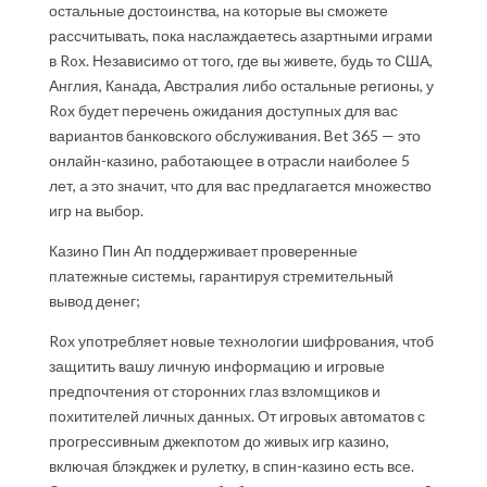
остальные достоинства, на которые вы сможете
рассчитывать, пока наслаждаетесь азартными играми
в Rox. Независимо от того, где вы живете, будь то США,
Англия, Канада, Австралия либо остальные регионы, у
Rox будет перечень ожидания доступных для вас
вариантов банковского обслуживания. Bet 365 — это
онлайн-казино, работающее в отрасли наиболее 5
лет, а это значит, что для вас предлагается множество
игр на выбор.
Казино Пин Ап поддерживает проверенные
платежные системы, гарантируя стремительный
вывод денег;
Rox употребляет новые технологии шифрования, чтоб
защитить вашу личную информацию и игровые
предпочтения от сторонних глаз взломщиков и
похитителей личных данных. От игровых автоматов с
прогрессивным джекпотом до живых игр казино,
включая блэкджек и рулетку, в спин-казино есть все.