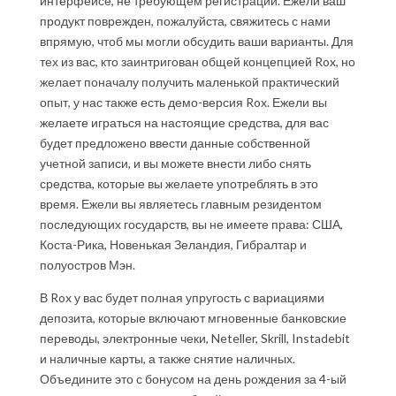
интерфейсе, не требующем регистрации. Ежели ваш
продукт поврежден, пожалуйста, свяжитесь с нами
впрямую, чтоб мы могли обсудить ваши варианты. Для
тех из вас, кто заинтригован общей концепцией Rox, но
желает поначалу получить маленькой практический
опыт, у нас также есть демо-версия Rox. Ежели вы
желаете играться на настоящие средства, для вас
будет предложено ввести данные собственной
учетной записи, и вы можете внести либо снять
средства, которые вы желаете употреблять в это
время. Ежели вы являетесь главным резидентом
последующих государств, вы не имеете права: США,
Коста-Рика, Новенькая Зеландия, Гибралтар и
полуостров Мэн.
В Rox у вас будет полная упругость с вариациями
депозита, которые включают мгновенные банковские
переводы, электронные чеки, Neteller, Skrill, Instadebit
и наличные карты, а также снятие наличных.
Объедините это с бонусом на день рождения за 4-ый