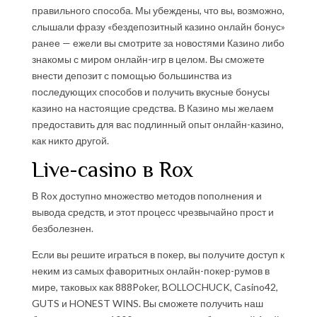
правильного способа. Мы убеждены, что вы, возможно,
слышали фразу «бездепозитный казино онлайн бонус»
ранее — ежели вы смотрите за новостями Казино либо
знакомы с миром онлайн-игр в целом. Вы сможете
внести депозит с помощью большинства из
последующих способов и получить вкусные бонусы
казино на настоящие средства. В Казино мы желаем
предоставить для вас подлинный опыт онлайн-казино,
как никто другой.
Live-casino в Rox
В Rox доступно множество методов пополнения и
вывода средств, и этот процесс чрезвычайно прост и
безболезнен.
Если вы решите играться в покер, вы получите доступ к
неким из самых фаворитных онлайн-покер-румов в
мире, таковых как 888Poker, BOLLOCHUCK, Casino42,
GUTS и HONEST WINS. Вы сможете получить наш