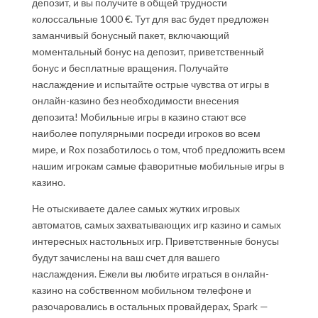
депозит, и вы получите в общей трудности
колоссальные 1000 €. Тут для вас будет предложен
заманчивый бонусный пакет, включающий
моментальный бонус на депозит, приветственный
бонус и бесплатные вращения. Получайте
наслаждение и испытайте острые чувства от игры в
онлайн-казино без необходимости внесения
депозита! Мобильные игры в казино стают все
наиболее популярными посреди игроков во всем
мире, и Rox позаботилось о том, чтоб предложить всем
нашим игрокам самые фаворитные мобильные игры в
казино.
Не отыскиваете далее самых жутких игровых
автоматов, самых захватывающих игр казино и самых
интересных настольных игр. Приветственные бонусы
будут зачислены на ваш счет для вашего
наслаждения. Ежели вы любите играться в онлайн-
казино на собственном мобильном телефоне и
разочаровались в остальных провайдерах, Spark —