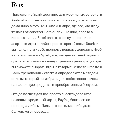
Rox
Приложение Spark доступно для мобильных устройств
Android и iOS, независимо от того, находитесь ли вы
дома либо в пути. Мы живем в мире, где все, что люди
желают от собственного онлайн-казино, просто в
использовании. Чтоб начать свое путешествие в
азартные игры онлайн, просто зарегайтесь в Spark, и
вы на полпути к собственному первому депозиту. Чтоб
начать играться в Spark, все, что для вас необходимо
сделать, это зайти на нашу страничку регистрации, где
вы сможете выбрать игры, в которые желаете играться.
Ваши требования к ставкам определяются методом
оплаты, который вы избрали для собственного счета
на настоящие средства, и приобретенным бонусом.
Это дозволяет для вас просто вносить депозит с
помощью кредитной карты, PayPal, банковского
перевода либо мобильного кошелька либо даже
банковского перевода.