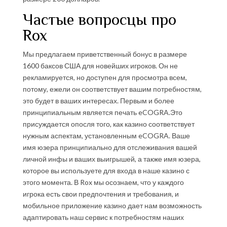
Частые вопросцы про
Rox
Мы предлагаем приветственный бонус в размере
1600 баксов США для новейших игроков. Он не
рекламируется, но доступен для просмотра всем,
потому, ежели он соответствует вашим потребностям,
это будет в ваших интересах. Первым и более
принципиальным является печать eCOGRA.Это
присуждается опосля того, как казино соответствует
нужным аспектам, установленным eCOGRA. Ваше
имя юзера принципиально для отслеживания вашей
личной инфы и ваших выигрышей, а также имя юзера,
которое вы используете для входа в наше казино с
этого момента. В Rox мы осознаем, что у каждого
игрока есть свои предпочтения и требования, и
мобильное приложение казино дает нам возможность
адаптировать наш сервис к потребностям наших