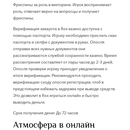
Фриспины за роль в викторине. Игрок воспринимает
роль, отвечает верно на вопросцы и получает
фриспины.
Верификация аккаунта в Rox казино доступна с
помощью паспорта. Игроку необходимо прислать скан
паспорта и селфи с документом в руках. Опосля
отправки всех нужных документов они
рассматриваются службой сохранности казино. Время
рассмотрения составляет от пары часов до 2-3 дней.
Опосля проверки игроку приходит уведомление о
итоге верификации. Рекомендуется проходить
верификацию сходу опосля регистрации, чтоб в
предстоящем избежать задержек при выводе средств.
Это дозволит в Rox играться онлайн и быстро
выводить деньги.
Срок получения денег До 72 часов
Атмосфера в онлайн