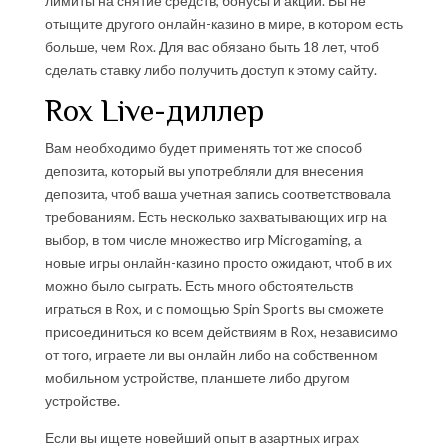
лимиты на снятие средств, бонусы и акции. Вы не
отыщите другого онлайн-казино в мире, в котором есть
больше, чем Rox. Для вас обязано быть 18 лет, чтоб
сделать ставку либо получить доступ к этому сайту.
Rox Live-диллер
Вам необходимо будет применять тот же способ
депозита, который вы употребляли для внесения
депозита, чтоб ваша учетная запись соответствовала
требованиям. Есть несколько захватывающих игр на
выбор, в том числе множество игр Microgaming, а
новые игры онлайн-казино просто ожидают, чтоб в их
можно было сыграть. Есть много обстоятельств
играться в Rox, и с помощью Spin Sports вы сможете
присоединиться ко всем действиям в Rox, независимо
от того, играете ли вы онлайн либо на собственном
мобильном устройстве, планшете либо другом
устройстве.
Если вы ищете новейший опыт в азартных играх