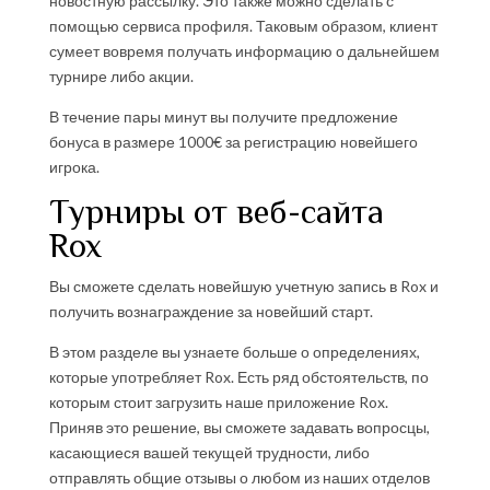
новостную рассылку. Это также можно сделать с
помощью сервиса профиля. Таковым образом, клиент
сумеет вовремя получать информацию о дальнейшем
турнире либо акции.
В течение пары минут вы получите предложение
бонуса в размере 1000€ за регистрацию новейшего
игрока.
Турниры от веб-сайта
Rox
Вы сможете сделать новейшую учетную запись в Rox и
получить вознаграждение за новейший старт.
В этом разделе вы узнаете больше о определениях,
которые употребляет Rox. Есть ряд обстоятельств, по
которым стоит загрузить наше приложение Rox.
Приняв это решение, вы сможете задавать вопросцы,
касающиеся вашей текущей трудности, либо
отправлять общие отзывы о любом из наших отделов