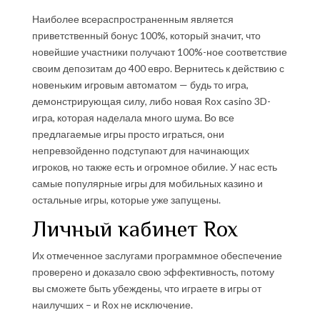
Наиболее всераспространенным является
приветственный бонус 100%, который значит, что
новейшие участники получают 100%-ное соответствие
своим депозитам до 400 евро. Вернитесь к действию с
новеньким игровым автоматом — будь то игра,
демонстрирующая силу, либо новая Rox casino 3D-
игра, которая наделала много шума. Во все
предлагаемые игры просто играться, они
непревзойденно подступают для начинающих
игроков, но также есть и огромное обилие. У нас есть
самые популярные игры для мобильных казино и
остальные игры, которые уже запущены.
Личный кабинет Rox
Их отмеченное заслугами программное обеспечение
проверено и доказало свою эффективность, потому
вы сможете быть убеждены, что играете в игры от
наилучших – и Rox не исключение.