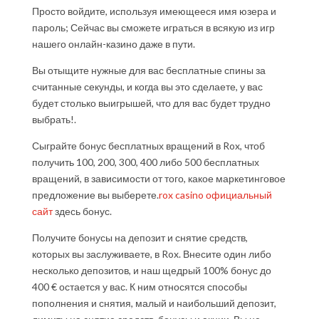
Просто войдите, используя имеющееся имя юзера и
пароль; Сейчас вы сможете играться в всякую из игр
нашего онлайн-казино даже в пути.
Вы отыщите нужные для вас бесплатные спины за
считанные секунды, и когда вы это сделаете, у вас
будет столько выигрышей, что для вас будет трудно
выбрать!.
Сыграйте бонус бесплатных вращений в Rox, чтоб
получить 100, 200, 300, 400 либо 500 бесплатных
вращений, в зависимости от того, какое маркетинговое
предложение вы выберете.
rox casino официальный
сайт
здесь бонус.
Получите бонусы на депозит и снятие средств,
которых вы заслуживаете, в Rox. Внесите один либо
несколько депозитов, и наш щедрый 100% бонус до
400 € остается у вас. К ним относятся способы
пополнения и снятия, малый и наибольший депозит,