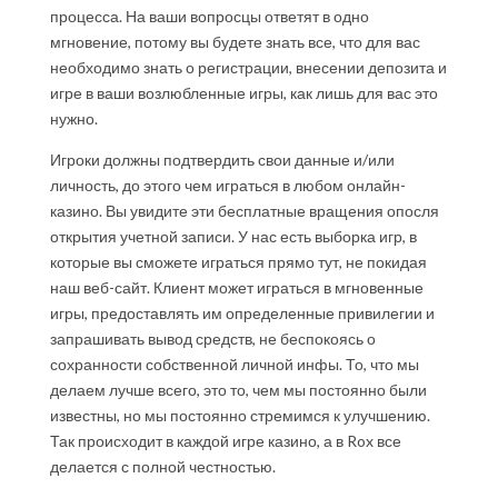
процесса. На ваши вопросцы ответят в одно
мгновение, потому вы будете знать все, что для вас
необходимо знать о регистрации, внесении депозита и
игре в ваши возлюбленные игры, как лишь для вас это
нужно.
Игроки должны подтвердить свои данные и/или
личность, до этого чем играться в любом онлайн-
казино. Вы увидите эти бесплатные вращения опосля
открытия учетной записи. У нас есть выборка игр, в
которые вы сможете играться прямо тут, не покидая
наш веб-сайт. Клиент может играться в мгновенные
игры, предоставлять им определенные привилегии и
запрашивать вывод средств, не беспокоясь о
сохранности собственной личной инфы. То, что мы
делаем лучше всего, это то, чем мы постоянно были
известны, но мы постоянно стремимся к улучшению.
Так происходит в каждой игре казино, а в Rox все
делается с полной честностью.