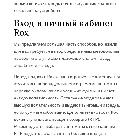
версии веб-сайта, ведь почти все данные хранятся
локально на устройстве.
Вход в личный кабинет
Rox
Мы предлагаем большая часть способов, но, ежели
для вас требуется вывод средств иным методом, мы
проверим его у наших платежных систем перед
обработкой вывода.
Перед тем, как в Rox казино играться, рекомендуется
изучить все индивидуальности игр. Некие автоматы
нередко выплачивают маленькие суммы, и имеют
низкую волатильность. Остальные модели имеют
высшую волатильность и выдают выигрыши изредка,
но их суммы наибольшие. Дополнительно гости Rox
должны учитывать процент возврата (RTP).
Рекомендуется выбирать автоматы с высочайшим
RTP, ведь это показывает на большой процент