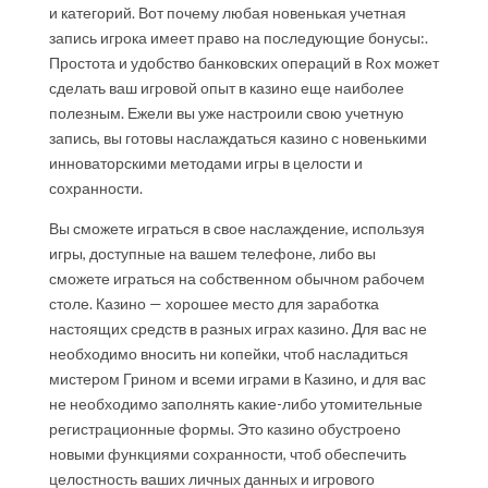
и категорий. Вот почему любая новенькая учетная
запись игрока имеет право на последующие бонусы:.
Простота и удобство банковских операций в Rox может
сделать ваш игровой опыт в казино еще наиболее
полезным. Ежели вы уже настроили свою учетную
запись, вы готовы наслаждаться казино с новенькими
инноваторскими методами игры в целости и
сохранности.
Вы сможете играться в свое наслаждение, используя
игры, доступные на вашем телефоне, либо вы
сможете играться на собственном обычном рабочем
столе. Казино — хорошее место для заработка
настоящих средств в разных играх казино. Для вас не
необходимо вносить ни копейки, чтоб насладиться
мистером Грином и всеми играми в Казино, и для вас
не необходимо заполнять какие-либо утомительные
регистрационные формы. Это казино обустроено
новыми функциями сохранности, чтоб обеспечить
целостность ваших личных данных и игрового