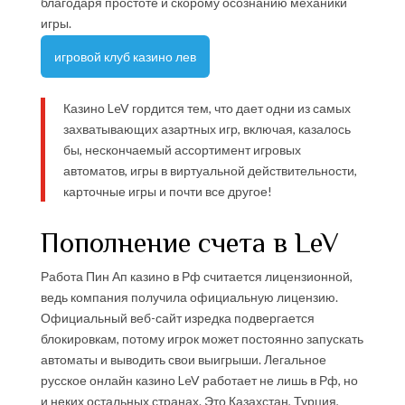
благодаря простоте и скорому осознанию механики
игры.
игровой клуб казино лев
Казино LeV гордится тем, что дает одни из самых
захватывающих азартных игр, включая, казалось
бы, нескончаемый ассортимент игровых
автоматов, игры в виртуальной действительности,
карточные игры и почти все другое!
Пополнение счета в LeV
Работа Пин Ап казино в Рф считается лицензионной,
ведь компания получила официальную лицензию.
Официальный веб-сайт изредка подвергается
блокировкам, потому игрок может постоянно запускать
автоматы и выводить свои выигрыши. Легальное
русское онлайн казино LeV работает не лишь в Рф, но
и неких остальных странах. Это Казахстан, Турция,