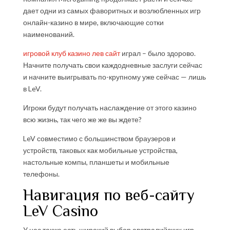
дает одни из самых фаворитных и возлюбленных игр
онлайн-казино в мире, включающие сотки
наименований.
игровой клуб казино лев сайт
играл – было здорово.
Начните получать свои каждодневные заслуги сейчас
и начните выигрывать по-крупному уже сейчас — лишь
в LeV.
Игроки будут получать наслаждение от этого казино
всю жизнь, так чего же же вы ждете?
LeV совместимо с большинством браузеров и
устройств, таковых как мобильные устройства,
настольные компы, планшеты и мобильные
телефоны.
Навигация по веб-сайту
LeV Casino
У нас также есть широкий выбор австралийских игр