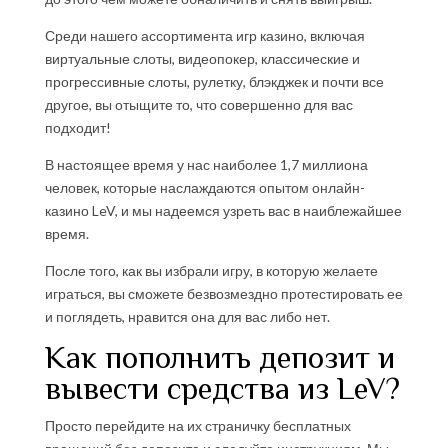
Среди нашего ассортимента игр казино, включая
виртуальные слоты, видеопокер, классические и
прогрессивные слоты, рулетку, блэкджек и почти все
другое, вы отыщите то, что совершенно для вас
подходит!
В настоящее время у нас наиболее 1,7 миллиона
человек, которые наслаждаются опытом онлайн-
казино LeV, и мы надеемся узреть вас в наиблежайшее
время.
После того, как вы избрали игру, в которую желаете
играться, вы сможете безвозмездно протестировать ее
и поглядеть, нравится она для вас либо нет.
Как пополнить депозит и
вывести средства из LeV?
Просто перейдите на их страничку бесплатных