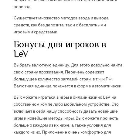
перевод.
Существует множество методов ввода и вывода
средств, как без депозита, так и с бесплатными
игровыми средствами.
Бонусы для игроков в
LeV
Выбрать валютную единицу. Для этого довольно найти
свою страну проживания. Перечень содержит
большущее количество заглавий стран, в т.ч. и РФ.
Валютная единица покажется в форме автоматически.
Вы сможете играться в игры в онлайн-казино LeV на
собственном компе либо мобильном устройстве. Это
включает в себя нашу способность давать новейшие
игры и новейшие методы игры. Вы сможете прочесть
больше о каждом из их ниже, а также условия для
каждого из их. Приложение очень комфортно для