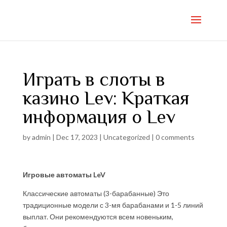
Играть в слоты в
казино Lev: Краткая
информация о Lev
by
admin
|
Dec 17, 2023
|
Uncategorized
|
0 comments
Игровые автоматы LeV
Классические автоматы (3-барабанные) Это
традиционные модели с 3-мя барабанами и 1-5 линий
выплат. Они рекомендуются всем новеньким,