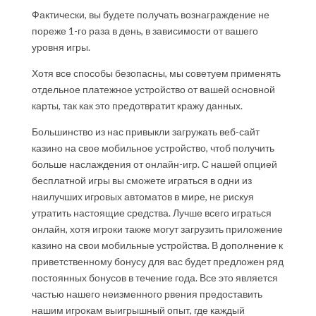
Фактически, вы будете получать вознаграждение не
пореже 1-го раза в день, в зависимости от вашего
уровня игры.
Хотя все способы безопасны, мы советуем применять
отдельное платежное устройство от вашей основной
карты, так как это предотвратит кражу данных.
Большинство из нас привыкли загружать веб-сайт
казино на свое мобильное устройство, чтоб получить
больше наслаждения от онлайн-игр. С нашей опцией
бесплатной игры вы сможете играться в одни из
наилучших игровых автоматов в мире, не рискуя
утратить настоящие средства. Лучше всего играться
онлайн, хотя игроки также могут загрузить приложение
казино на свои мобильные устройства. В дополнение к
приветственному бонусу для вас будет предложен ряд
постоянных бонусов в течение года. Все это является
частью нашего неизменного рвения предоставить
нашим игрокам выигрышный опыт, где каждый