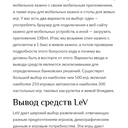
мобильное казино с своим мобильным приложением,
а также игры для мобильных казино и столы для живых
игр. У вас есть два варианта на выбор: один —
употреблять браузер для подключения к веб-сайту
казино для мобильных устройств, а иной — загрузить
приложение 1XBet. Итак, мы возьмем спин-казино с
депозитом в 1 бакс в живом казино, а потом проверим
подробности этого бонусного кода и почему вы
должны быть в восторге от этого. Варианты ввода и
вывода средств являются эксклюзивными для
определенных банковских решений. Существует
большой выбор из наиболее чем 500 игр, включая
наиболее 250 игровых автоматов и наиболее 300
настольных игр, таковых как рулетка и живой блэкджек.
Вывод средств LeV
LeV дает широкий выбор развлечений, отвечающих
разным предпочтениям игроков, демографическим
данным и игровым потребностям. Эти игры дают