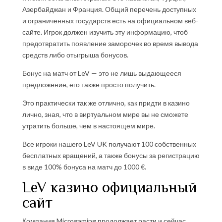
Азербайджан и Франция. Общий перечень доступных
и ограниченных государств есть на официальном веб-
сайте. Игрок должен изучить эту информацию, чтоб
предотвратить появление заморочек во время вывода
средств либо отыгрыша бонусов.
Бонус на матч от LeV — это не лишь выдающееся
предложение, его также просто получить.
Это практически так же отлично, как придти в казино
лично, зная, что в виртуальном мире вы не сможете
утратить больше, чем в настоящем мире.
Все игроки нашего LeV UK получают 100 собственных
бесплатных вращений, а также бонусы за регистрацию
в виде 100% бонуса на матч до 1000 €.
LeV казино официальный
сайт
Компания Microgaming продолжает расти и сейчас