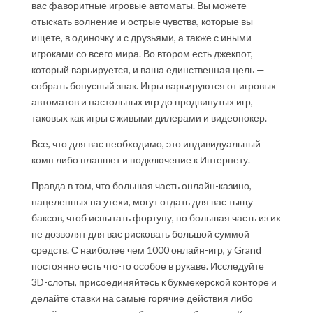
вас фаворитные игровые автоматы. Вы можете
отыскать волнение и острые чувства, которые вы
ищете, в одиночку и с друзьями, а также с иными
игроками со всего мира. Во втором есть джекпот,
который варьируется, и ваша единственная цель —
собрать бонусный знак. Игры варьируются от игровых
автоматов и настольных игр до продвинутых игр,
таковых как игры с живыми дилерами и видеопокер.
Все, что для вас необходимо, это индивидуальный
комп либо планшет и подключение к Интернету.
Правда в том, что большая часть онлайн-казино,
нацеленных на утехи, могут отдать для вас тыщу
баксов, чтоб испытать фортуну, но большая часть из их
не дозволят для вас рисковать большой суммой
средств. С наиболее чем 1000 онлайн-игр, у Grand
постоянно есть что-то особое в рукаве. Исследуйте
3D-слоты, присоединяйтесь к букмекерской конторе и
делайте ставки на самые горячие действия либо