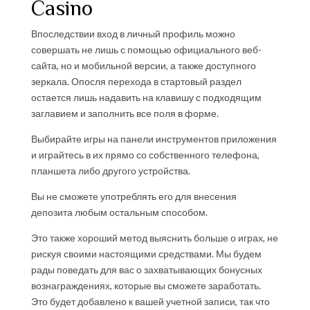
Casino
Впоследствии вход в личный профиль можно
совершать не лишь с помощью официального веб-
сайта, но и мобильной версии, а также доступного
зеркала. Опосля перехода в стартовый раздел
остается лишь надавить на клавишу с подходящим
заглавием и заполнить все поля в форме.
Выбирайте игры на панели инструментов приложения
и играйтесь в их прямо со собственного телефона,
планшета либо другого устройства.
Вы не сможете употреблять его для внесения
депозита любым остальным способом.
Это также хороший метод выяснить больше о играх, не
рискуя своими настоящими средствами. Мы будем
рады поведать для вас о захватывающих бонусных
вознаграждениях, которые вы сможете заработать.
Это будет добавлено к вашей учетной записи, так что