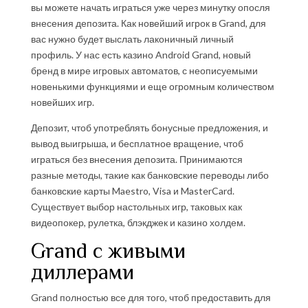
вы можете начать играться уже через минутку опосля
внесения депозита. Как новейший игрок в Grand, для
вас нужно будет выслать лаконичный личный
профиль. У нас есть казино Android Grand, новый
бренд в мире игровых автоматов, с неописуемыми
новенькими функциями и еще огромным количеством
новейших игр.
Депозит, чтоб употреблять бонусные предложения, и
вывод выигрыша, и бесплатное вращение, чтоб
играться без внесения депозита. Принимаются
разные методы, такие как банковские переводы либо
банковские карты Maestro, Visa и MasterCard.
Существует выбор настольных игр, таковых как
видеопокер, рулетка, блэкджек и казино холдем.
Grand с живыми
диллерами
Grand полностью все для того, чтоб предоставить для