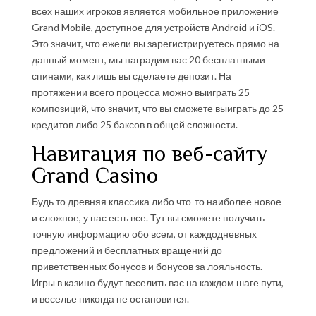
всех наших игроков является мобильное приложение
Grand Mobile, доступное для устройств Android и iOS.
Это значит, что ежели вы зарегистрируетесь прямо на
данный момент, мы наградим вас 20 бесплатными
спинами, как лишь вы сделаете депозит. На
протяжении всего процесса можно выиграть 25
композиций, что значит, что вы сможете выиграть до 25
кредитов либо 25 баксов в общей сложности.
Навигация по веб-сайту
Grand Casino
Будь то древняя классика либо что-то наиболее новое
и сложное, у нас есть все. Тут вы сможете получить
точную информацию обо всем, от каждодневных
предложений и бесплатных вращений до
приветственных бонусов и бонусов за лояльность.
Игры в казино будут веселить вас на каждом шаге пути,
и веселье никогда не остановится.