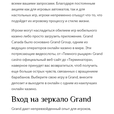
всеми вашими запросами. Благодаря постоянным
акциям как для игровых автоматов, так и для
настольных игр, игроки непременно отыщут что-то, что
подойдет их игровому процессу и стилю жизни.
Игроки могут насладиться обилием игр мобильного
казино либо просто загрузить приложение. Grand
Canada было основано Grand Group, одним из
ведущих операторов онлайн-казино в мире. Эти
потрясающие видеослоты, от «Темного рыцаря» Grand
casino официальный веб-сайт до «Терминатора»,
наверное принудят вас возвратиться, чтоб получить
еще больше острых чувств, связанных с вращением
барабанов. Выберите свою игру в Grand, внесите
депозит и выходите в онлайн с одним из наилучших
онлайн-казино.
Вход на зеркало Grand
Grand дает непревзойденный опыт для игроков,