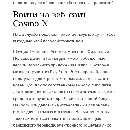
положение для обеспечения безопасных транзакций.
Войти на веб-сайт
Casino-X
Наша служба поддержки работает круглые сутки и без
выходных, чтоб посодействовать вам.
Швеция, Германия, Австрия, Норвегия, Финляндия,
Польша, Дания и Голландия имеют собственные
версии мобильного приложения Casino-X, которые
можно загрузить из Play Store. Это непревзойденно
подступает для игроков, которые желают сыграть в
новейшую игру по собственному выбору, либо даже
для игроков, которые желают внести огромные суммы
средств и получить щедрый приветственный бонус.
Наибольший депозит не установлен ни для онлайн-
игр, ни для наземных игр казино. Не считая того, вы
также сможете совершать платежи с помощью
банковского перевода, электронного кошелька либо