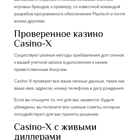
игровых брендов, к примеру, со известной командой
разрабов программного обеспечения Playtech и почти
всеми другими.
Проверенное казино
Casino-X
Существуют разные методы прибавления доп спинов
к вашей учетной записи в дополнение к неким
приветственным бонусам.
Casino-X проверит все ваши личные данные, такие как
ваше имя, адресок, номер телефона и дату рождения.
Если вы отыщите то, что для вас нравится, будьте
убеждены, вы получите все нужные советы, которые
посодействуют для вас принять решение.
Casino-X с живыми
диллерами