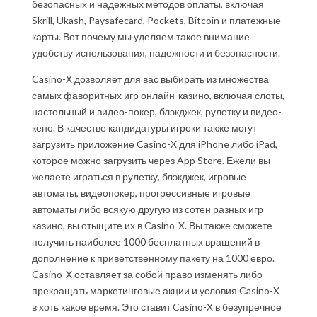
безопасных и надежных методов оплаты, включая
Skrill, Ukash, Paysafecard, Pockets, Bitcoin и платежные
карты. Вот почему мы уделяем такое внимание
удобству использования, надежности и безопасности.
Casino-X дозволяет для вас выбирать из множества
самых фаворитных игр онлайн-казино, включая слоты,
настольный и видео-покер, блэкджек, рулетку и видео-
кено. В качестве кандидатуры игроки также могут
загрузить приложение Casino-X для iPhone либо iPad,
которое можно загрузить через App Store. Ежели вы
желаете играться в рулетку, блэкджек, игровые
автоматы, видеопокер, прогрессивные игровые
автоматы либо всякую другую из сотен разных игр
казино, вы отыщите их в Casino-X. Вы также сможете
получить наиболее 1000 бесплатных вращений в
дополнение к приветственному пакету на 1000 евро.
Casino-X оставляет за собой право изменять либо
прекращать маркетинговые акции и условия Casino-X
в хоть какое время. Это ставит Casino-X в безупречное