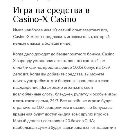
Игра на средства в
Casino-X Casino
Имея наиболее чем 10-летний опыт азартных игр,
Casino-X может предложить игрокам опыт, который
нельзя отыскать больше нигде.
Когда дело доходит до бездепозитного бонуса, Casino-
X вправду устанавливает эталон, так как это 1-ое
онлайн-казино, предлагающее 100% бонус на 1-ый
депозит. Когда вы добавите средства, вы можете
начать употреблять эти бонусные вращения в свое
наслаждение. Вы сможете играться в свои
возлюбленные слоты, блэкджек, рулетку и особые игры
в хоть какое время, 24/7. Все новейшие игроки будут
ограничены 100 вращениями в казино, но бонусы за
вращения будут доступны для всех других игроков.
Малый депозит составляет 20 баксов США;
наибольшая сумма будет варьироваться от машинки к