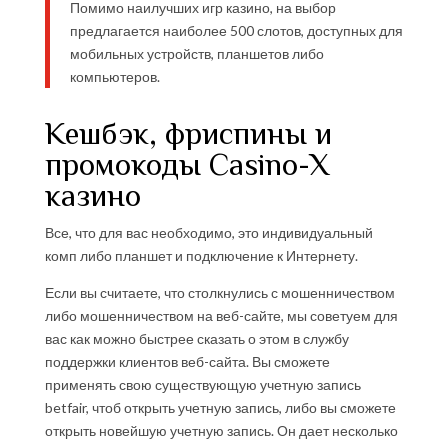
Помимо наилучших игр казино, на выбор
предлагается наиболее 500 слотов, доступных для
мобильных устройств, планшетов либо
компьютеров.
Кешбэк, фриспины и
промокоды Casino-X
казино
Все, что для вас необходимо, это индивидуальный
комп либо планшет и подключение к Интернету.
Если вы считаете, что столкнулись с мошенничеством
либо мошенничеством на веб-сайте, мы советуем для
вас как можно быстрее сказать о этом в службу
поддержки клиентов веб-сайта. Вы сможете
применять свою существующую учетную запись
betfair, чтоб открыть учетную запись, либо вы сможете
открыть новейшую учетную запись. Он дает несколько