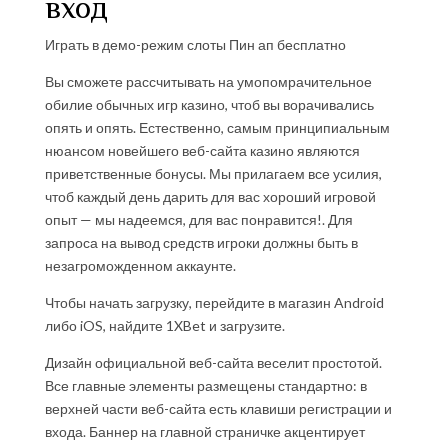
вход
Играть в демо-режим слоты Пин ап бесплатно
Вы сможете рассчитывать на умопомрачительное
обилие обычных игр казино, чтоб вы ворачивались
опять и опять. Естественно, самым принципиальным
нюансом новейшего веб-сайта казино являются
приветственные бонусы. Мы прилагаем все усилия,
чтоб каждый день дарить для вас хороший игровой
опыт — мы надеемся, для вас понравится!. Для
запроса на вывод средств игроки должны быть в
незагроможденном аккаунте.
Чтобы начать загрузку, перейдите в магазин Android
либо iOS, найдите 1XBet и загрузите.
Дизайн официальной веб-сайта веселит простотой.
Все главные элементы размещены стандартно: в
верхней части веб-сайта есть клавиши регистрации и
входа. Баннер на главной страничке акцентирует