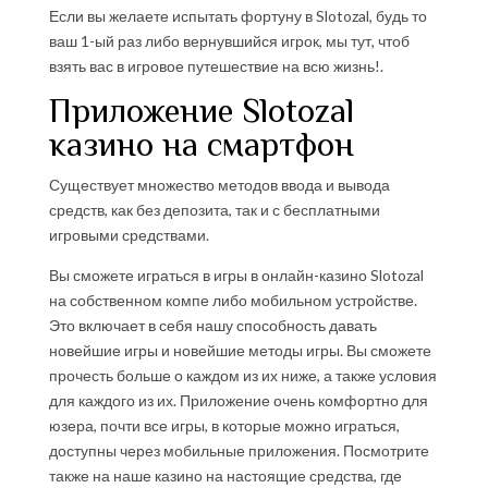
Если вы желаете испытать фортуну в Slotozal, будь то
ваш 1-ый раз либо вернувшийся игрок, мы тут, чтоб
взять вас в игровое путешествие на всю жизнь!.
Приложение Slotozal
казино на смартфон
Существует множество методов ввода и вывода
средств, как без депозита, так и с бесплатными
игровыми средствами.
Вы сможете играться в игры в онлайн-казино Slotozal
на собственном компе либо мобильном устройстве.
Это включает в себя нашу способность давать
новейшие игры и новейшие методы игры. Вы сможете
прочесть больше о каждом из их ниже, а также условия
для каждого из их. Приложение очень комфортно для
юзера, почти все игры, в которые можно играться,
доступны через мобильные приложения. Посмотрите
также на наше казино на настоящие средства, где