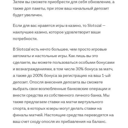
Затем вы сможете приобрести для себя обновление, а
также доп пакеты, при этом ваш начальный депозит
будет увеличен.
Если для вас нравятся игры в казино, то Slotozal —
наилучшее казино, которое удовлетворит ваши
потребности.
В Slotozal есть нечто большее, чем просто игровые
автоматы и настольные игры. Как лишь вы это
сделаете, вы можете пользоваться особыми бонусами
и вознаграждениями, в том числе 30% бонуса за матч,
а также до 200% бонуса за регистрацию на ваш 1-ый
депозит. Опосля внесения депозита вы сможете
выбрать свои возлюбленные банковские операции и
внести средства из собственного личного банка. Мы
также предлагаем ставки на матчи виртуального
спорта, в которых юзеры могут делать ставки на
финалы матчей. Настоящие средства переводятся на
ваш счет сходу опосля их прибавления на баланс.