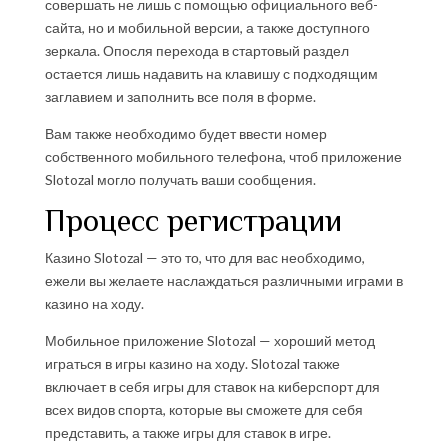
совершать не лишь с помощью официального веб-
сайта, но и мобильной версии, а также доступного
зеркала. Опосля перехода в стартовый раздел
остается лишь надавить на клавишу с подходящим
заглавием и заполнить все поля в форме.
Вам также необходимо будет ввести номер
собственного мобильного телефона, чтоб приложение
Slotozal могло получать ваши сообщения.
Процесс регистрации
Казино Slotozal — это то, что для вас необходимо,
ежели вы желаете наслаждаться различными играми в
казино на ходу.
Мобильное приложение Slotozal — хороший метод
играться в игры казино на ходу. Slotozal также
включает в себя игры для ставок на киберспорт для
всех видов спорта, которые вы сможете для себя
представить, а также игры для ставок в игре.