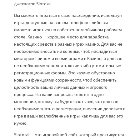
джекпотов Slotozal.
Вы сможете играться в свое наслаждение, используя
игры, доступные на вашем телефоне, либо вы
сможете играться на собственном обычном рабочем
столе. Казино — хорошее место для заработка
настоящих средств в разных играх казино. Для вас не
необходимо вносить ни копейки, чтоб насладиться
мистером Грином и всеми играми в Казино, и для вас
не необходимо заполнять какие-либо утомительные
регистрационные формы. Это казино обустроено
новыми функциями сохранности, чтоб обеспечить
целостность ваших личных данных и игрового
процесса. На ваши вопросцы ответят в одно
мгновение, потому вы будете знать все, что для вас
необходимо знать о регистрации, внесении депозита и
игре в ваши возлюбленные игры, как лишь для вас это
нужно.
Slotozal — это игровой веб-сайт, который практикуется