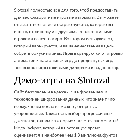
Slotozal полностью все для того, чтоб предоставить
для вас фаворитные игровые автоматы. Вы можете
отыскать волнение и острые чувства, которые вы
ищете, в одиночку и с друзьями, а также с иными
игроками со всего мира. Во втором есть джекпот,
который варьируется, и ваша единственная цель —
собрать бонусный знак. Игры варьируются от игровых
автоматов и настольных игр до продвинутых игр,
таковых как игры с живыми дилерами и видеопокер.
Демо-игры на Slotozal
Сайт безопасен и надежен, с шифрованием и
технологией шифрования данных, что значит, что
всему, что вы делаете, можно доверять с
уверенностью. Также есть выбор прогрессивных
джекпотов, одним из которых является знаменитый
Mega Jackpot, который в настоящее время
оценивается в наиболее чем 1,3 миллиона фунтов