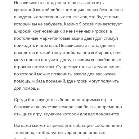
Независимо от того, решите ли вы заплатить
кредитной картой либо с помощью наших безопасных
и надежных электронных кошельков, это будет опыт,
который вы не забудете. Казино Slotozal приветствует
широкий круг новейших и неизменных игроков, а
постоянные маркетинговые акции дают доп стимул
приходить и играться. Независимо от того, где они
находятся и какой тип устройства они выбирают, они
могут просто получить доступ к своим возлюбленным
игровым автоматам. Существует также жгучая линия,
по которой можно позвонить, ежели для вас нужна
помощь, и база познаний, где игроки могут получить
доп помощь.
Среди большущего выбора неповторимых игр, от
блэкджека до рулетки, покера, сик-бо, вы непременно
отыщите игру, звучание которой для вас понравится.
Вы даже сможете применять вибрацию собственного
телефона, чтоб запустить вращение игровых