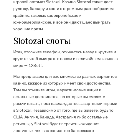
игровой автомат Slotozal. Казино Slotozal также дает
рулетку, баккару и кости с огромным разнообразием
крайних, таковых как европейские и
южноамериканские, и все они дают шанс выиграть
хорошие призы.
Slotozal слоты
Итак, отложите телефон, откиньтесь назад и крутите и
крутите, чтоб выиграть в новом и величайшем казино в
мире — 1XBet!.
Мы предлагаем для вас множество разных вариантов
казино, каждое из которых имеет свои достоинства.
Там вы отыщите игры, маркетинговые акции и
остальные достоинства, на которые вы сможете
рассчитывать, пока наслаждаетесь азартными играми
в Slotozal. Независимо от того, где вы живете, будь то
США, Англия, Канада, Австралия либо остальные
регионы, у Slotozal будет перечень ожидания
доступных для вас вариантов банковского