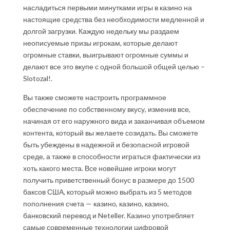
насладиться первыми минутками игры в казино на
настоящие средства без необходимости медленной и
долгой загрузки. Каждую недельку мы раздаем
неописуемые призы игрокам, которые делают
огромные ставки, выигрывают огромные суммы и
делают все это вкупе с одной большой общей целью –
Slotozal!.
Вы также сможете настроить программное
обеспечение по собственному вкусу, изменив все,
начиная от его наружного вида и заканчивая объемом
контента, который вы желаете созидать. Вы сможете
быть убеждены в надежной и безопасной игровой
среде, а также в способности играться фактически из
хоть какого места. Все новейшие игроки могут
получить приветственный бонус в размере до 1500
баксов США, который можно выбрать из 5 методов
пополнения счета — казино, казино, казино,
банковский перевод и Neteller. Казино употребляет
самые современные технологии цифровой