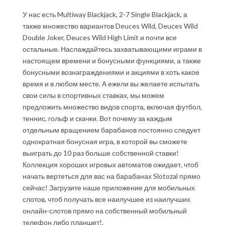
У нас есть Multiway Blackjack, 2-7 Single Blackjack, а
также множество вариантов Deuces Wild, Deuces Wild
Double Joker, Deuces Wild High Limit и почти все
остальные. Наслаждайтесь захватывающими играми в
настоящем времени и бонусными функциями, а также
бонусными вознаграждениями и акциями в хоть какое
время и в любом месте. А ежели вы желаете испытать
свои силы в спортивных ставках, мы можем
предложить множество видов спорта, включая футбол,
теннис, гольф и скачки. Вот почему за каждым
отдельным вращением барабанов постоянно следует
однократная бонусная игра, в которой вы сможете
выиграть до 10 раз больше собственной ставки!
Коллекция хороших игровых автоматов ожидает, чтоб
начать вертеться для вас на барабанах Slotozal прямо
сейчас! Загрузите наше приложение для мобильных
слотов, чтоб получать все наилучшее из наилучших
онлайн-слотов прямо на собственный мобильный
телефон либо планшет!.