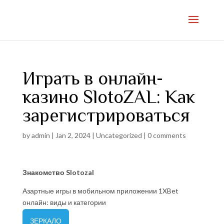
Играть в онлайн-
казино SlotoZAL: Как
зарегистрироваться
by
admin
|
Jan 2, 2024
|
Uncategorized
|
0 comments
Знакомство Slotozal
Азартные игры в мобильном приложении 1XBet
онлайн: виды и категории
ЗЕРКАЛО