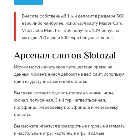
Внесите собственный 1-ый депозит в размере 500
евро либо наиболее, используя карту MasterCard,
VISA либо Maestro, чтоб получить 10% бонус на
матч до 200 евро и 500 евро бонусных денег.
Арсенал слотов Slotozal
Игроки могут начать свое путешествие прямо на
данный момент, внеся депозит на веб-сайт, используя
один из доступных методов оплаты.
Вы также сможете сделать ставку на ничью, игры,
финал, полуфинал, 3-ий тур, четвертьфинал,
полуфинал, жеребьевку полуфинала и жеребьевку
финала.
Вы сможете играться в фаворитные игровые автоматы
и настольные игры, карточные игры и самые