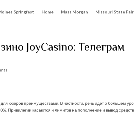
oines Springfest
Home
Mass Morgan
Missouri State Fair
зино JoyCasino: Телеграм
ents
я для юзеров преимуществами. В частности, речь идет о большем ур
10%. Привилегии касаются и лимитов на пополнение и вывод средств