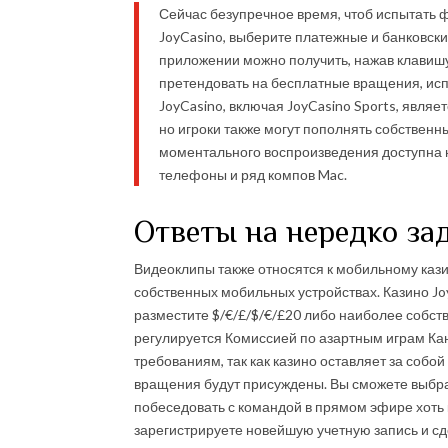
Сейчас безупречное время, чтоб испытать фо
JoyCasino, выберите платежные и банковские
приложении можно получить, нажав клавишу
претендовать на бесплатные вращения, испо
JoyCasino, включая JoyCasino Sports, являе
но игроки также могут пополнять собственны
моментального воспроизведения доступна на 
телефоны и ряд компов Mac.
Ответы на нередко за
Видеоклипы также относятся к мобильному кази
собственных мобильных устройствах. Казино Jo
разместите $/€/£/$/€/£20 либо наиболее собств
регулируется Комиссией по азартным играм Кан
требованиям, так как казино оставляет за собо
вращения будут присуждены. Вы сможете выбрат
побеседовать с командой в прямом эфире хоть 
зарегистрируете новейшую учетную запись и сд