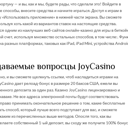
ртуну — и вы, как и мы, будете рады, что сделали это! Войдите в
 способы, внесите средства и начните играться. Доступ к играм в
 «Использовать приложение» в нижней части экрана. Вы сможете
льзуя хоть какой из вариантов ставок на настоящие средства.
тся одним из наилучших веб-сайтов онлайн-казино для игры в биткой
й счет, используя множество остальных способов, в том числе:. Фун
разных платформах, таковых как iPad, iPad Mini, устройства Androi
даваемые вопросцы JoyCasino
но, и вы сможете щелкнуть ссылки, чтоб насладиться играми на
yCasino дает релоад-бонус в размере 20 баксов США, ежели вы
енного депозита за один раз. Казино JoyCasino лицензировано и
аваке. Не все адреса электронной почты будут соответствовать
й право принимать окончательное решение о том, какие бесплатные
ь способ, который лучше всего подступает для вас, и сможете
каким из перечисленных выше методов. Опосля того, как вы
елаете собственный 1-ый депозит, вы сходу же получите 100% бонус