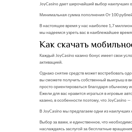
JoyCasino дает широчайший выбор наилучших о
Минимальная сумма пополнения От 100 рубле
В настоящее время у нас наиболее 1,7 миллион
мы надеемся узреть вас в наиблежайшее время
Как скачать мобильно
Каждый JoyCasino казино бонус имеет свои усл
активацией.
Однако снятие средств может востребовать одо
вы сможете получить собственный выигрыш в ви
просто ориентироваться благодаря обычному ин
Ежели для вас нравится играться в игровые ав
казино, в особенности поэтому, что JoyCasino — 
В JoyCasino мы предлагаем одни из наилучших о
Выбор за вами, и единственное, что необходимо
наслаждаясь заслугой за бесплатные вращения. 