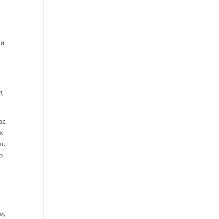
 и
д
ас
х
т.
о
и,