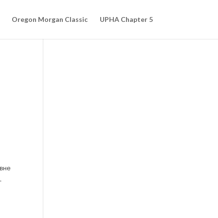
Oregon Morgan Classic
UPHA Chapter 5
овне
.