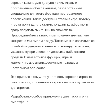
версией казино для доступа к сиим играм и
программным обеспечением, разработанным
специально для этого формата программного
обеспечения. Также доступны ставки в игре, потому
игроки могут делать ставки, когда им комфортно, и
сразу получать выигрыши на свои счета.
Присоединяйтесь к нам, и мы покажем для вас, что
конкретно мы имеем в виду. Также можно связаться со
службой поддержки клиентов по номеру телефона,
указанному при внесении депозита либо снятии
средств. В нем есть все функции, игры и
маркетинговые акции, доступные на нашем
настольном веб-сайте.
Это привело к тому, что у него есть хорошие игровые
способности, что является огромным преимуществом
для игроков.
Разработано особое приложение для пуска игр на
смартфоне;