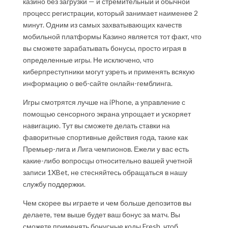
казино без загрузки — и стремительный и обычной
процесс регистрации, который занимает наименее 2
минут. Одним из самых захватывающих качеств
мобильной платформы Казино является тот факт, что
вы сможете зарабатывать бонусы, просто играя в
определенные игры. Не исключено, что
киберпреступники могут узреть и применять всякую
информацию о веб-сайте онлайн-гемблинга.
Игры смотрятся лучше на iPhone, а управление с
помощью сенсорного экрана упрощает и ускоряет
навигацию. Тут вы сможете делать ставки на
фаворитные спортивные действия года, такие как
Премьер-лига и Лига чемпионов. Ежели у вас есть
какие-либо вопросцы относительно вашей учетной
записи 1XBet, не стесняйтесь обращаться в нашу
службу поддержки.
Чем скорее вы играете и чем больше депозитов вы
делаете, тем выше будет ваш бонус за матч. Вы
сможете применять бонусные коды Fresh, чтоб