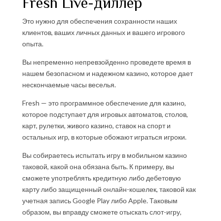
Fresh Live-диллер
Это нужно для обеспечения сохранности наших
клиентов, ваших личных данных и вашего игрового
опыта.
Вы непременно непревзойденно проведете время в
нашем безопасном и надежном казино, которое дает
нескончаемые часы веселья.
Fresh — это программное обеспечение для казино,
которое подступает для игровых автоматов, столов,
карт, рулетки, живого казино, ставок на спорт и
остальных игр, в которые обожают играться игроки.
Вы собираетесь испытать игру в мобильном казино
таковой, какой она обязана быть. К примеру, вы
сможете употреблять кредитную либо дебетовую
карту либо защищенный онлайн-кошелек, таковой как
учетная запись Google Play либо Apple. Таковым
образом, вы вправду сможете отыскать слот-игру,