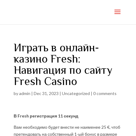
Играть в онлайн-
казино Fresh:
Навигация по сайту
Fresh Casino
by
admin
|
Dec 31, 2023
|
Uncategorized
|
0 comments
В Fresh регистрация 11 секунд
Вам необходимо будет внести не наименее 25 €, чтоб
претендовать на собственный 1-ый бонус в размере