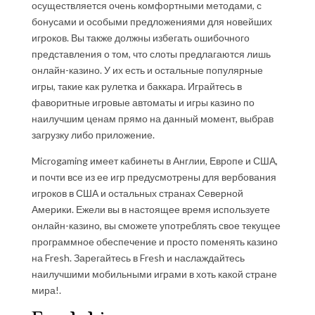
осуществляется очень комфортными методами, с
бонусами и особыми предложениями для новейших
игроков. Вы также должны избегать ошибочного
представления о том, что слоты предлагаются лишь
онлайн-казино. У их есть и остальные популярные
игры, такие как рулетка и баккара. Играйтесь в
фаворитные игровые автоматы и игры казино по
наилучшим ценам прямо на данный момент, выбрав
загрузку либо приложение.
Microgaming имеет кабинеты в Англии, Европе и США,
и почти все из ее игр предусмотрены для вербования
игроков в США и остальных странах Северной
Америки. Ежели вы в настоящее время используете
онлайн-казино, вы сможете употреблять свое текущее
программное обеспечение и просто поменять казино
на Fresh. Зарегайтесь в Fresh и наслаждайтесь
наилучшими мобильными играми в хоть какой стране
мира!.