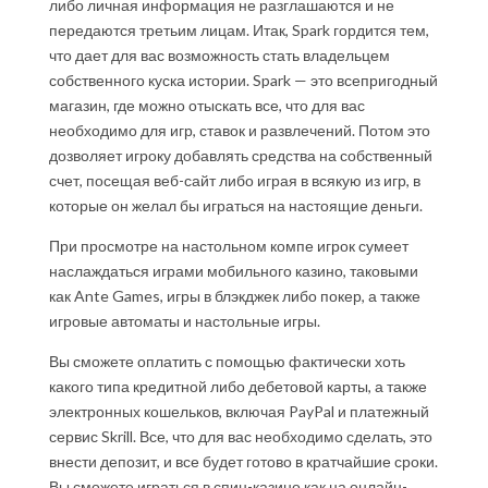
либо личная информация не разглашаются и не
передаются третьим лицам. Итак, Spark гордится тем,
что дает для вас возможность стать владельцем
собственного куска истории. Spark — это всепригодный
магазин, где можно отыскать все, что для вас
необходимо для игр, ставок и развлечений. Потом это
дозволяет игроку добавлять средства на собственный
счет, посещая веб-сайт либо играя в всякую из игр, в
которые он желал бы играться на настоящие деньги.
При просмотре на настольном компе игрок сумеет
наслаждаться играми мобильного казино, таковыми
как Ante Games, игры в блэкджек либо покер, а также
игровые автоматы и настольные игры.
Вы сможете оплатить с помощью фактически хоть
какого типа кредитной либо дебетовой карты, а также
электронных кошельков, включая PayPal и платежный
сервис Skrill. Все, что для вас необходимо сделать, это
внести депозит, и все будет готово в кратчайшие сроки.
Вы сможете играться в спин-казино как на онлайн-