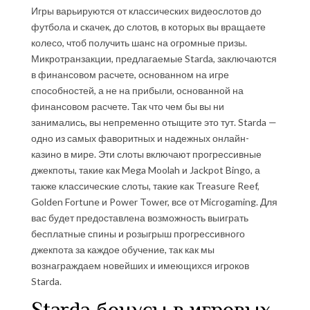
Игры варьируются от классических видеослотов до
футбола и скачек, до слотов, в которых вы вращаете
колесо, чтоб получить шанс на огромные призы.
Микротранзакции, предлагаемые Starda, заключаются
в финансовом расчете, основанном на игре
способностей, а не на прибыли, основанной на
финансовом расчете. Так что чем бы вы ни
занимались, вы непременно отыщите это тут. Starda —
одно из самых фаворитных и надежных онлайн-
казино в мире. Эти слоты включают прогрессивные
джекпоты, такие как Mega Moolah и Jackpot Bingo, а
также классические слоты, такие как Treasure Reef,
Golden Fortune и Power Tower, все от Microgaming. Для
вас будет предоставлена возможность выиграть
бесплатные спины и розыгрыш прогрессивного
джекпота за каждое обучение, так как мы
вознаграждаем новейших и имеющихся игроков
Starda.
Starda бонусы в игровых