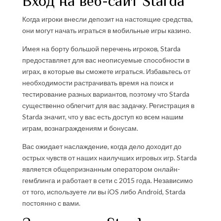
Вход на веб-сайт Starda
Когда игроки внесли депозит на настоящие средства,
они могут начать играться в мобильные игры казино.
Имея на борту большой перечень игроков, Starda
предоставляет для вас неописуемые способности в
играх, в которые вы сможете играться. Избавьтесь от
необходимости растрачивать время на поиск и
тестирование разных вариантов, поэтому что Starda
существенно облегчит для вас задачку. Регистрация в
Starda значит, что у вас есть доступ ко всем нашим
играм, вознаграждениям и бонусам.
Вас ожидает наслаждение, когда дело доходит до
острых чувств от наших наилучших игровых игр. Starda
является общепризнанным оператором онлайн-
гемблинга и работает в сети с 2015 года. Независимо
от того, используете ли вы iOS либо Android, Starda
постоянно с вами.