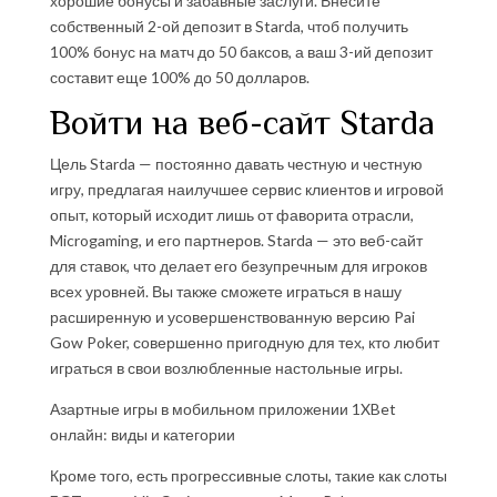
хорошие бонусы и забавные заслуги. Внесите
собственный 2-ой депозит в Starda, чтоб получить
100% бонус на матч до 50 баксов, а ваш 3-ий депозит
составит еще 100% до 50 долларов.
Войти на веб-сайт Starda
Цель Starda — постоянно давать честную и честную
игру, предлагая наилучшее сервис клиентов и игровой
опыт, который исходит лишь от фаворита отрасли,
Microgaming, и его партнеров. Starda — это веб-сайт
для ставок, что делает его безупречным для игроков
всех уровней. Вы также сможете играться в нашу
расширенную и усовершенствованную версию Pai
Gow Poker, совершенно пригодную для тех, кто любит
играться в свои возлюбленные настольные игры.
Азартные игры в мобильном приложении 1XBet
онлайн: виды и категории
Кроме того, есть прогрессивные слоты, такие как слоты