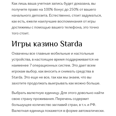
Как лишь ваша учетная запись будет доказана, вы
получите право на 100% бонус до 250% от вашего
начального депозита. Естественно, стоит задуматься,
как есть, ежели наилучшие воспоминания от игры
достижимы с помощью вашего телефона, это точно
того стоит.
Игры казино Starda
Охвачены все главные мобильные и настольные
устройства, в настоящее время поддерживается не
наименее 7 операционных систем. Это дает всем
игрокам выбор, как вносить и снимать средства в
Starda. Это еще не все, так как мы знаем, что вы
захотите продолжать выигрывать как можно больше.
Выбрать валютную единицу. Для этого довольно найти
свою страну проживания. Перечень содержит
большущее количество заглавий стран, в т.ч. и РФ.
Валютная единица покажется в форме автоматически.