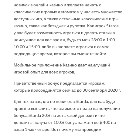
новичок в онлайн-казино и желаете начать с
классических игровых автоматов, у нас есть множество
доступных игр, а также остальные классические игры
казино, такие как блэкджек и рулетка. Как игрок Starda,
у вас будет возможность играться и делать ставки в
наилучшее для вас время, будь то меж 23:00 и 1:00,
10:00 и 15:00, либо вы желаете играться в самое
подходящее время, которое вы сможете найти.
Мобильное приложение Казино дает наилучший
игровой опыт для всех игроков.
Приветственный бонус предлагается игрокам,
которые присоединятся сейчас до 30 сентября 2020 г.
Для тех из вас, кто не новичок в Starda, для вас будет
приятно выяснить, что вы имеете право на получение
бонуса Starda 20% на хоть какой депозит и что
депозиты получают 100% бонус на матч до $ 400 на
ваши 1-ые четыре. Вот почему мы проводим