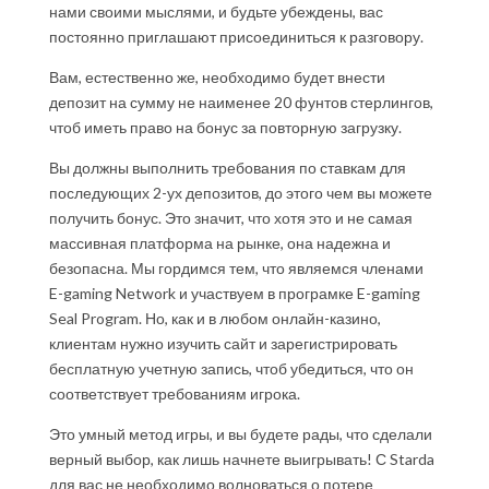
нами своими мыслями, и будьте убеждены, вас
постоянно приглашают присоединиться к разговору.
Вам, естественно же, необходимо будет внести
депозит на сумму не наименее 20 фунтов стерлингов,
чтоб иметь право на бонус за повторную загрузку.
Вы должны выполнить требования по ставкам для
последующих 2-ух депозитов, до этого чем вы можете
получить бонус. Это значит, что хотя это и не самая
массивная платформа на рынке, она надежна и
безопасна. Мы гордимся тем, что являемся членами
E-gaming Network и участвуем в програмке E-gaming
Seal Program. Но, как и в любом онлайн-казино,
клиентам нужно изучить сайт и зарегистрировать
бесплатную учетную запись, чтоб убедиться, что он
соответствует требованиям игрока.
Это умный метод игры, и вы будете рады, что сделали
верный выбор, как лишь начнете выигрывать! С Starda
для вас не необходимо волноваться о потере