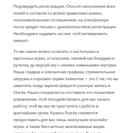
Подтвердить регистрацию. Опосля наполнения всех
полей и согласия со всеми правилами казино,
пользовательским соглашением, на электронную
почту придет письмо с доказательством регистрации.
Необходимо надавить на нее, чтоб активировать
аккаунт.
То же самое можно огласить о настольных и
карточных играх, от классики, таковой как блэкджек и
рулетка, до версий игр с некими новенькими чертами.
Наша гладкая и элегантная графика, стремительная
загрузка и хорошее сервис клиентов — это 1-ое, что вы
заметите, когда зарегистрируете учетную запись в
Starda. Наши специалисты составили это пошаговое
управление, чтоб посодействовать для вас начать
работу, чтоб вы могли приступить к работе в
кратчайшие сроки. Казино Starda стремится
предоставить для вас лишь наилучшее в онлайн-
играх, а также бессчетные эксклюзивные акции,