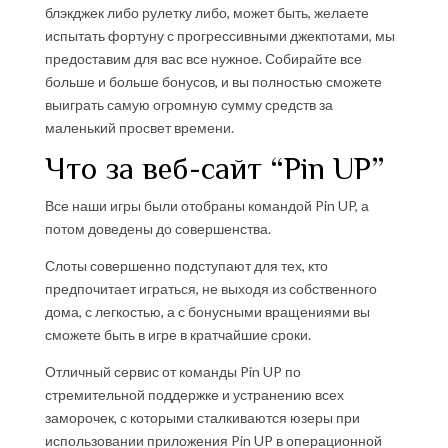
блэкджек либо рулетку либо, может быть, желаете
испытать фортуну с прогрессивными джекпотами, мы
предоставим для вас все нужное. Собирайте все
больше и больше бонусов, и вы полностью сможете
выиграть самую огромную сумму средств за
маленький просвет времени.
Что за веб-сайт “Pin UP”
Все наши игры были отобраны командой Pin UP, а
потом доведены до совершенства.
Слоты совершенно подступают для тех, кто
предпочитает играться, не выходя из собственного
дома, с легкостью, а с бонусными вращениями вы
сможете быть в игре в кратчайшие сроки.
Отличный сервис от команды Pin UP по
стремительной поддержке и устранению всех
заморочек, с которыми сталкиваются юзеры при
использовании приложения Pin UP в операционной