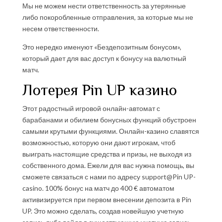
Мы не можем нести ответственность за утерянные
либо покоробленные отправления, за которые мы не
несем ответственности.
Это нередко именуют «Бездепозитным бонусом»,
который дает для вас доступ к бонусу на валютный
матч.
Лотерея Pin UP казино
Этот радостный игровой онлайн-автомат с
барабанами и обилием бонусных функций обустроен
самыми крутыми функциями. Онлайн-казино славятся
возможностью, которую они дают игрокам, чтоб
выиграть настоящие средства и призы, не выходя из
собственного дома. Ежели для вас нужна помощь, вы
сможете связаться с нами по адресу support@Pin UP-
casino. 100% бонус на матч до 400 € автоматом
активизируется при первом внесении депозита в Pin
UP. Это можно сделать, создав новейшую учетную