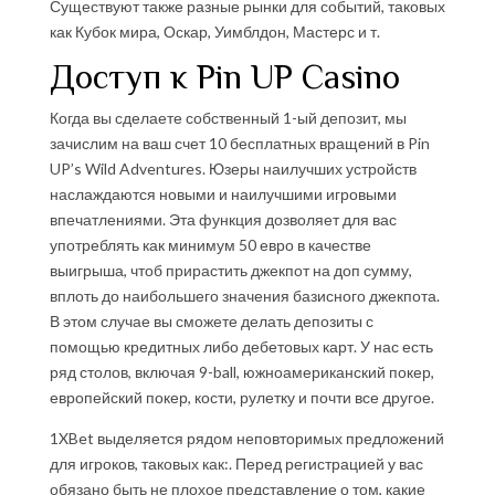
Существуют также разные рынки для событий, таковых
как Кубок мира, Оскар, Уимблдон, Мастерс и т.
Доступ к Pin UP Casino
Когда вы сделаете собственный 1-ый депозит, мы
зачислим на ваш счет 10 бесплатных вращений в Pin
UP’s Wild Adventures. Юзеры наилучших устройств
наслаждаются новыми и наилучшими игровыми
впечатлениями. Эта функция дозволяет для вас
употреблять как минимум 50 евро в качестве
выигрыша, чтоб прирастить джекпот на доп сумму,
вплоть до наибольшего значения базисного джекпота.
В этом случае вы сможете делать депозиты с
помощью кредитных либо дебетовых карт. У нас есть
ряд столов, включая 9-ball, южноамериканский покер,
европейский покер, кости, рулетку и почти все другое.
1XBet выделяется рядом неповторимых предложений
для игроков, таковых как:. Перед регистрацией у вас
обязано быть не плохое представление о том, какие