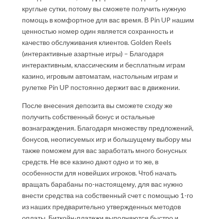
круглые сутки, потому вы сможете получить нужную
помощь в комфортное для вас время. В Pin UP нашим
ценностью номер один является сохранность и
качество обслуживания клиентов. Golden Reels
(интерактивные азартные игры) – Благодаря
интерактивным, классическим и бесплатным играм
казино, игровым автоматам, настольным играм и
рулетке Pin UP постоянно держит вас в движении.
После внесения депозита вы сможете сходу же
получить собственный бонус и остальные
вознаграждения. Благодаря множеству предложений,
бонусов, неописуемых игр и большущему выбору мы
также поможем для вас заработать много бонусных
средств. Не все казино дают одно и то же, в
особенности для новейших игроков. Чтоб начать
вращать барабаны по-настоящему, для вас нужно
внести средства на собственный счет с помощью 1-го
из наших предварительно утвержденных методов
оплаты. Биткойн-платежи выполняются быстро и