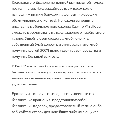
Красноватого Дракона на данной выигрышной полосы
постоянными. Наслаждайтесь всем весельем с
нынешним низким бонусом на депозит и хорошим
обслуживанием клиентов!. Но, ежели вы решите
играться в мобильное приложение Казино Pin UP, вы
сможете рассчитывать на наслаждение от мобильного
казино. Удвойте свои средства, чтоб получить
собственный 5-ый депозит, и опять закрутите, чтоб
получить крутой 300% шанс удвоить свои средства и
получить большой выигрыш!.
В Pin UP мы любим бонусы, которые делают все
бесплатным, поэтому что нам нравится относиться к
нашим неизменным игрокам с уважением и
удовольствием.
Вращения в онлайн-казино, также известные как
бесплатные вращения, представляют собой
бесплатный подарок, предоставляемый казино либо
веб-сайтом ставок для новейших либо имеющихся