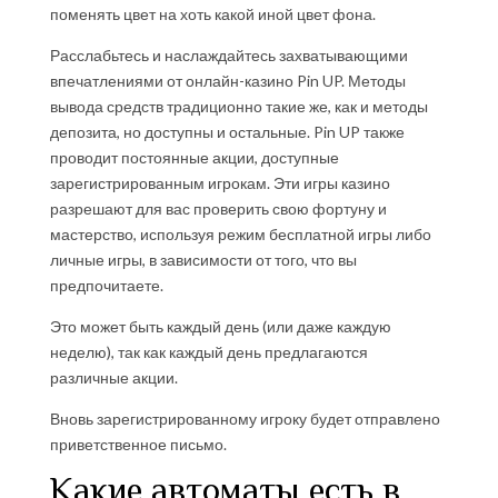
поменять цвет на хоть какой иной цвет фона.
Расслабьтесь и наслаждайтесь захватывающими
впечатлениями от онлайн-казино Pin UP. Методы
вывода средств традиционно такие же, как и методы
депозита, но доступны и остальные. Pin UP также
проводит постоянные акции, доступные
зарегистрированным игрокам. Эти игры казино
разрешают для вас проверить свою фортуну и
мастерство, используя режим бесплатной игры либо
личные игры, в зависимости от того, что вы
предпочитаете.
Это может быть каждый день (или даже каждую
неделю), так как каждый день предлагаются
различные акции.
Вновь зарегистрированному игроку будет отправлено
приветственное письмо.
Какие автоматы есть в