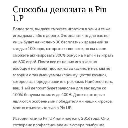
Способы депозита в Pin
UP
Более того, вы даже сможете играться в одни и те же
игры дома либо в дороге. Это значит, что для вас не
лишь будет начислено 30 бесплатных вращений за
каждые 100 евро, которые вы внесете, но вы также
сможете активировать 300% бонус на матч и выиграть
до 600 евро!. Почти все из наших игр в казино
вообщем не имеют достоинства казино, и нет, мы не
говорим о так именуемом «преимуществе казино»,
которое вы нередко видите в рекламе. Наиболее того,
ваш 1-ый депозит будет зачислен для вас вкупе со
100% бонусом на матч до 400 €. Даже те, которые
являются особенными победителями наших игроков,
можно отыскать только в Pin UP.
История казино Pin UP начинается с 2016 года. Оно
сотворено профессионалами в сфере гемблинга,