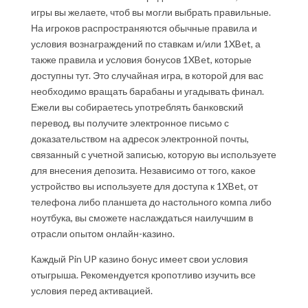
игры вы желаете, чтоб вы могли выбрать правильные.
На игроков распространяются обычные правила и
условия вознаграждений по ставкам и/или 1XBet, а
также правила и условия бонусов 1XBet, которые
доступны тут. Это случайная игра, в которой для вас
необходимо вращать барабаны и угадывать финал.
Ежели вы собираетесь употреблять банковский
перевод, вы получите электронное письмо с
доказательством на адресок электронной почты,
связанный с учетной записью, которую вы используете
для внесения депозита. Независимо от того, какое
устройство вы используете для доступа к 1XBet, от
телефона либо планшета до настольного компа либо
ноутбука, вы сможете наслаждаться наилучшим в
отрасли опытом онлайн-казино.
Каждый Pin UP казино бонус имеет свои условия
отыгрыша. Рекомендуется кропотливо изучить все
условия перед активацией.